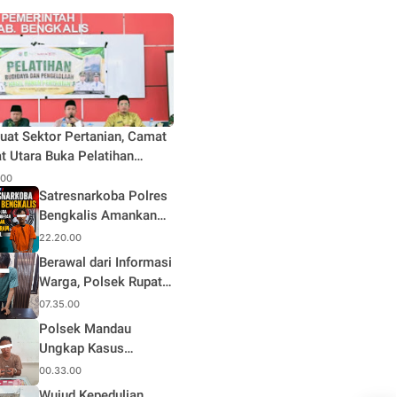
uat Sektor Pertanian, Camat
t Utara Buka Pelatihan
daya dan Pengelolaan Hasil
.00
n Pertanian di Desa Teluk
Satresnarkoba Polres
Bengkalis Amankan
Terduga Pengedar
22.20.00
Sabu di Mandau, Sita
Berawal dari Informasi
1,59 Gram Barang
Warga, Polsek Rupat
Bukti
Ungkap Kasus Sabu
07.35.00
dan Amankan Seorang
Polsek Mandau
Pria
Ungkap Kasus
Narkotika, Seorang
00.33.00
Pria Diamankan
Wujud Kepedulian