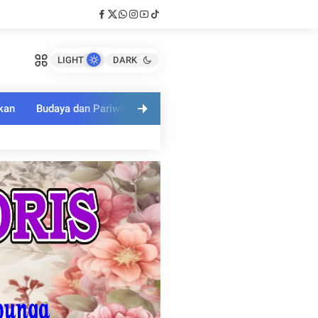
LIGHT
DARK
kan
Budaya dan Pariwisata
Polri