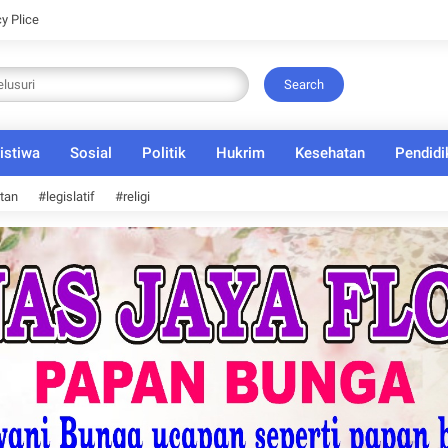
cy Plice
Search
istiwa
Sosial
Politik
Hukrim
Kesehatan
Pendidi
tan
#legislatif
#religi