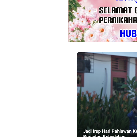
Jadi Irup Hari Pahlawan 
Berantas Kebodohan