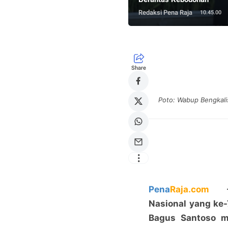
Redaksi Pena Raja
10.45.00
Share
Poto: Wabup Bengkali
Pena
Raja.com
- S
Nasional yang ke-
Bagus Santoso m