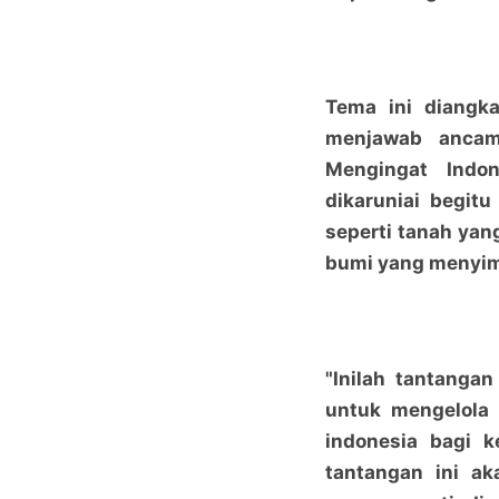
Tema ini diangk
menjawab ancam
Mengingat Indo
dikaruniai begit
seperti tanah yan
bumi yang menyim
"Inilah tantanga
untuk mengelola
indonesia bagi 
tantangan ini ak