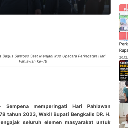
Perk
Rupa
s Bagus Santoso Saat Menjadi Irup Upacara Peringatan Hari
Budi
20.12
Pahlawan ke-78
Pane
Rhu
empena memperingati Hari Pahlawan
78 tahun 2023, Wakil Bupati Bengkalis DR. H.
engajak seluruh elemen masyarakat untuk