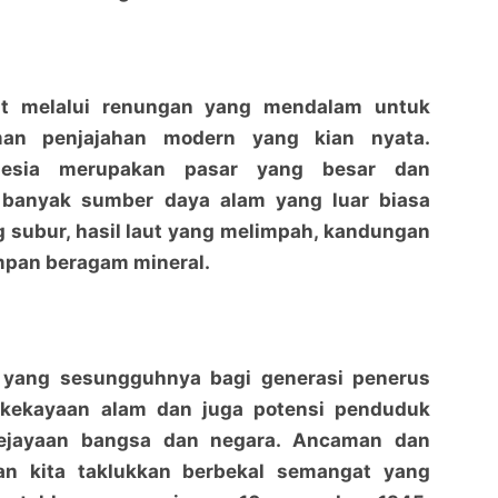
at melalui renungan yang mendalam untuk
an penjajahan modern yang kian nyata.
nesia merupakan pasar yang besar dan
u banyak sumber daya alam yang luar biasa
g subur, hasil laut yang melimpah, kandungan
pan beragam mineral.
Jadi Irup Hari Pahlawan Ke-78, Wabup Bengkalis
Jadi Irup Hari Pahlawan Ke-78, Wabup Bengkalis
Ajak Perangi Kemiskinan dan Berantas Kebodohan
Ajak Perangi Kemiskinan dan Berantas Kebodohan
penaraja.com
penaraja.com
n yang sesungguhnya bagi generasi penerus
Bagikan ke media lain
Bagikan ke media lain
 kekayaan alam dan juga potensi penduduk
kejayaan bangsa dan negara. Ancaman dan
an kita taklukkan berbekal semangat yang