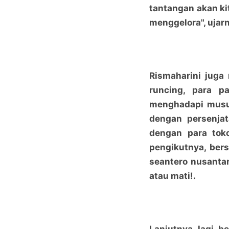
tantangan akan k
menggelora", ujar
Rismaharini juga
runcing, para 
menghadapi musu
dengan persenjat
dengan para tok
pengikutnya, ber
seantero nusanta
atau mati!.