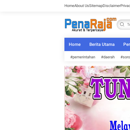
Home
About Us
Sitemap
Disclaimer
Priva
Home
Berita Utama
Per
#pemerintahan
#daerah
#soro