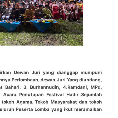
irkan Dewan Juri yang dianggap mumpuni
Sambut pertukaran tahun Pemdes Pangkalan Nyirih
Sambut pertukaran tahun Pemdes Pangkalan Nyirih
annya Perlombaan, dewan Juri Yang diundang,
adakan Festival Budaya Kesenian Kompang Al
adakan Festival Budaya Kesenian Kompang Al
t Bahari, 3. Burhannudin, 4.Ramdani, MPd,
Barzanji
penaraja.com
Barzanji
penaraja.com
 Acara Penutupan Festival Hadir Sejumlah
Bagikan ke media lain
Bagikan ke media lain
k tokoh Agama, Tokoh Masyarakat dan tokoh
seluruh Peserta Lomba yang ikut meramaikan