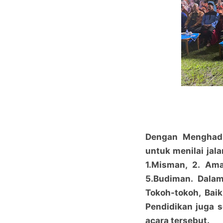
Dengan Menghad
untuk menilai jal
1.Misman, 2. Ama
5.Budiman. Dalam
Tokoh-tokoh, Bai
Pendidikan juga 
acara tersebut.