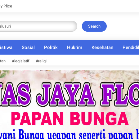
cy Plice
Search
istiwa
Sosial
Politik
Hukrim
Kesehatan
Pendidi
tan
#legislatif
#religi