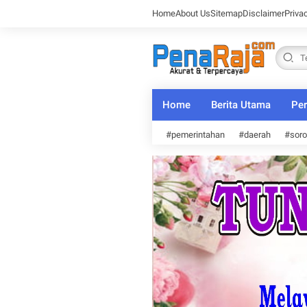
Home
About Us
Sitemap
Disclaimer
Priva
Home
Berita Utama
Per
#pemerintahan
#daerah
#soro