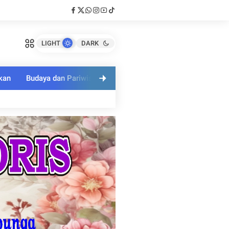
LIGHT
DARK
kan
Budaya dan Pariwisata
Polri