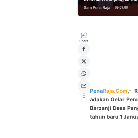
Sam Pena Raja
09.09.00
Share
Pena
Raja.Com
,- 
adakan Gelar Pen
Barzanji Desa Pa
tahun baru 1 Janu