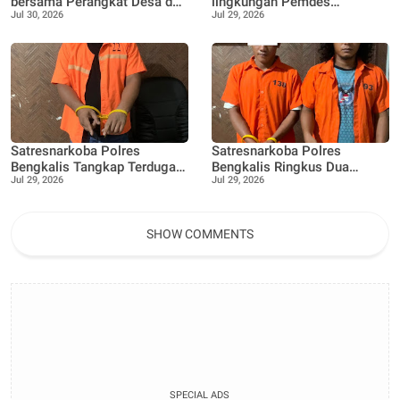
bersama Perangkat Desa dan
lingkungan Pemdes
Jul 30, 2026
Jul 29, 2026
Bhabinkamtibmas
Pangkalan Nyirih gelar
laksanakan Penanaman 100
pelatihan pengolahan Limbah
bibit Tanaman Pucuk Merah
dan Tanaman buah Jeruk
Satresnarkoba Polres
Satresnarkoba Polres
Bengkalis Tangkap Terduga
Bengkalis Ringkus Dua
Jul 29, 2026
Jul 29, 2026
Pengedar Sabu di Bantan,
Terduga Pengedar Sabu Saat
Dukung Program
Patroli Gabungan
Pencegahan Pemberantasan
Peredaran Gelap Narkotika
SHOW COMMENTS
SPECIAL ADS