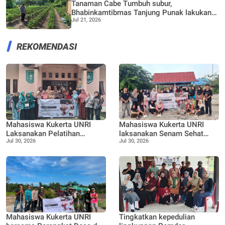
Tanaman Cabe Tumbuh subur,
Bhabinkamtibmas Tanjung Punak lakukan
Jul 21, 2026
perawatan bersama Petani
REKOMENDASI
Mahasiswa Kukerta UNRI
Mahasiswa Kukerta UNRI
Laksanakan Pelatihan
laksanakan Senam Sehat
Jul 30, 2026
Jul 30, 2026
Pemanfaatan Minyak
bersama Ibu ibu dan Remaja
Jelantah menjadi Lilin
Desa Pangkalan Nyirih
Aromaterapi bersama Tim
Penggerak PKK Pangkalan
Nyirih
Mahasiswa Kukerta UNRI
Tingkatkan kepedulian