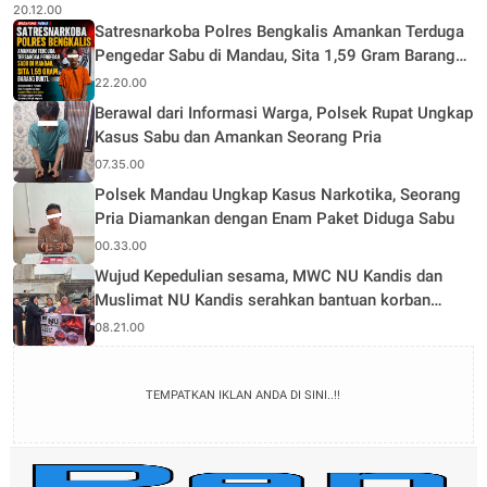
Rhu
20.12.00
Satresnarkoba Polres Bengkalis Amankan Terduga
Pengedar Sabu di Mandau, Sita 1,59 Gram Barang
Bukti
22.20.00
Berawal dari Informasi Warga, Polsek Rupat Ungkap
Kasus Sabu dan Amankan Seorang Pria
07.35.00
Polsek Mandau Ungkap Kasus Narkotika, Seorang
Pria Diamankan dengan Enam Paket Diduga Sabu
00.33.00
Wujud Kepedulian sesama, MWC NU Kandis dan
Muslimat NU Kandis serahkan bantuan korban
musibah kebakaran
08.21.00
TEMPATKAN IKLAN ANDA DI SINI..!!