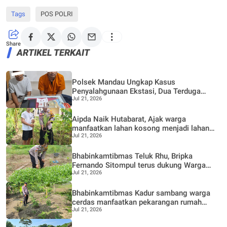
Tags
POS POLRI
Share
ARTIKEL TERKAIT
Polsek Mandau Ungkap Kasus
Penyalahgunaan Ekstasi, Dua Terduga
Jul 21, 2026
Diamankan Dukung Program P4GN
Aipda Naik Hutabarat, Ajak warga
manfaatkan lahan kosong menjadi lahan
Jul 21, 2026
Produktif, Perkebunan Nenas
Bhabinkamtibmas Teluk Rhu, Bripka
Fernando Sitompul terus dukung Warga
Jul 21, 2026
dalam pemanfaatan pekarangan Rumah
Bhabinkamtibmas Kadur sambang warga
cerdas manfaatkan pekarangan rumah
Jul 21, 2026
untuk di buat lokasi pertanian bergizi