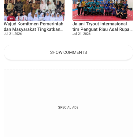
Wujud Komitmen Pemerintah
Jalani Tryout Internasional
dan Masyarakat Tingkatkan
tim Penguat Riau Asal Rupat
Jul 21, 2026
Jul 21, 2026
Akses Pendidikan, Gedung
Desa Pangkalan Nyirih,
Lokal Jauh SDN 05 di
Lawan Tim Nas Malaysia
Resmikan
SHOW COMMENTS
SPECIAL ADS