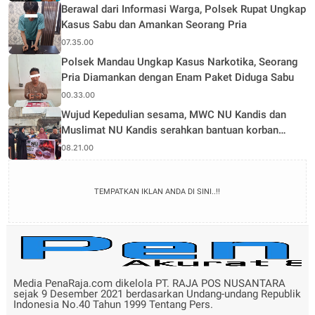
Berawal dari Informasi Warga, Polsek Rupat Ungkap
Kasus Sabu dan Amankan Seorang Pria
07.35.00
Polsek Mandau Ungkap Kasus Narkotika, Seorang
Pria Diamankan dengan Enam Paket Diduga Sabu
00.33.00
Wujud Kepedulian sesama, MWC NU Kandis dan
Muslimat NU Kandis serahkan bantuan korban
musibah kebakaran
08.21.00
TEMPATKAN IKLAN ANDA DI SINI..!!
Media PenaRaja.com dikelola PT. RAJA POS NUSANTARA
sejak 9 Desember 2021 berdasarkan Undang-undang Republik
Indonesia No.40 Tahun 1999 Tentang Pers.