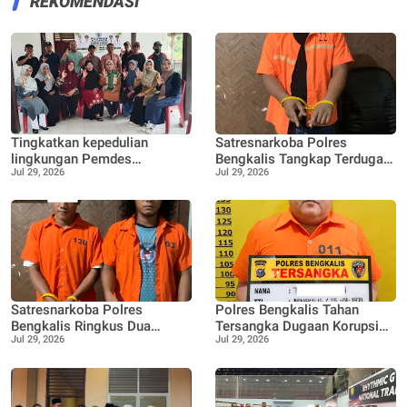
REKOMENDASI
Tingkatkan kepedulian
Satresnarkoba Polres
lingkungan Pemdes
Bengkalis Tangkap Terduga
Jul 29, 2026
Jul 29, 2026
Pangkalan Nyirih gelar
Pengedar Sabu di Bantan,
pelatihan pengolahan Limbah
Dukung Program
Pencegahan Pemberantasan
Peredaran Gelap Narkotika
Satresnarkoba Polres
Polres Bengkalis Tahan
Bengkalis Ringkus Dua
Tersangka Dugaan Korupsi
Jul 29, 2026
Jul 29, 2026
Terduga Pengedar Sabu Saat
Dana Satpol PP TA 2021–
Patroli Gabungan
2022