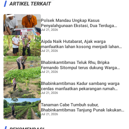
ARTIKEL TERKAIT
Polsek Mandau Ungkap Kasus
Penyalahgunaan Ekstasi, Dua Terduga
Jul 21, 2026
Diamankan Dukung Program P4GN
Aipda Naik Hutabarat, Ajak warga
manfaatkan lahan kosong menjadi lahan
Jul 21, 2026
Produktif, Perkebunan Nenas
Bhabinkamtibmas Teluk Rhu, Bripka
Fernando Sitompul terus dukung Warga
Jul 21, 2026
dalam pemanfaatan pekarangan Rumah
Bhabinkamtibmas Kadur sambang warga
cerdas manfaatkan pekarangan rumah
Jul 21, 2026
untuk di buat lokasi pertanian bergizi
Tanaman Cabe Tumbuh subur,
Bhabinkamtibmas Tanjung Punak lakukan
Jul 21, 2026
perawatan bersama Petani