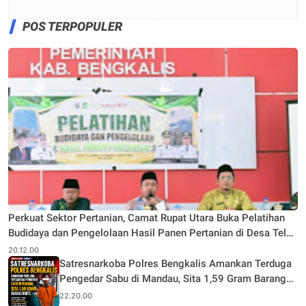
POS TERPOPULER
Perkuat Sektor Pertanian, Camat Rupat Utara Buka Pelatihan
Budidaya dan Pengelolaan Hasil Panen Pertanian di Desa Teluk
Rhu
20.12.00
Satresnarkoba Polres Bengkalis Amankan Terduga
Pengedar Sabu di Mandau, Sita 1,59 Gram Barang
Bukti
22.20.00