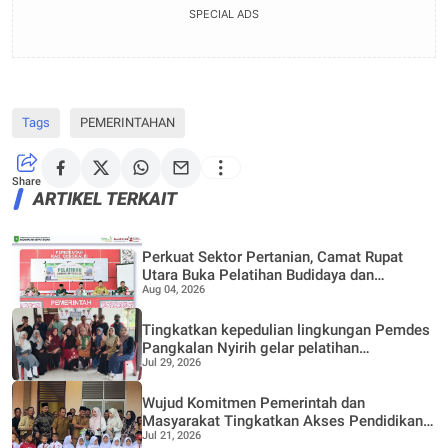
SPECIAL ADS
Tags
PEMERINTAHAN
Share
ARTIKEL TERKAIT
Perkuat Sektor Pertanian, Camat Rupat
Utara Buka Pelatihan Budidaya dan
Aug 04, 2026
Pengelolaan Hasil Panen Pertanian di Desa
Teluk Rhu
Tingkatkan kepedulian lingkungan Pemdes
Pangkalan Nyirih gelar pelatihan
Jul 29, 2026
pengolahan Limbah
Wujud Komitmen Pemerintah dan
Masyarakat Tingkatkan Akses Pendidikan,
Jul 21, 2026
Gedung Lokal Jauh SDN 05 di Resmikan