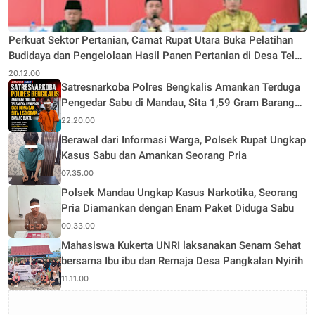
Perkuat Sektor Pertanian, Camat Rupat Utara Buka Pelatihan
Budidaya dan Pengelolaan Hasil Panen Pertanian di Desa Teluk
Rhu
20.12.00
Satresnarkoba Polres Bengkalis Amankan Terduga
Pengedar Sabu di Mandau, Sita 1,59 Gram Barang
Bukti
22.20.00
Berawal dari Informasi Warga, Polsek Rupat Ungkap
Kasus Sabu dan Amankan Seorang Pria
07.35.00
Polsek Mandau Ungkap Kasus Narkotika, Seorang
Pria Diamankan dengan Enam Paket Diduga Sabu
00.33.00
Mahasiswa Kukerta UNRI laksanakan Senam Sehat
bersama Ibu ibu dan Remaja Desa Pangkalan Nyirih
11.11.00