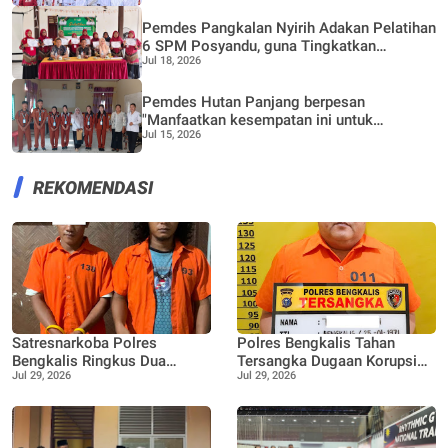
Pemdes Pangkalan Nyirih Adakan Pelatihan
6 SPM Posyandu, guna Tingkatkan
Jul 18, 2026
kapasitas dan pemahaman kader
Pemdes Hutan Panjang berpesan
"Manfaatkan kesempatan ini untuk
Jul 15, 2026
Belajar"Saat terima 6 Siswa Magang dari
SMK Negeri 2 Rupat
REKOMENDASI
Satresnarkoba Polres
Polres Bengkalis Tahan
Bengkalis Ringkus Dua
Tersangka Dugaan Korupsi
Jul 29, 2026
Jul 29, 2026
Terduga Pengedar Sabu Saat
Dana Satpol PP TA 2021–
Patroli Gabungan
2022