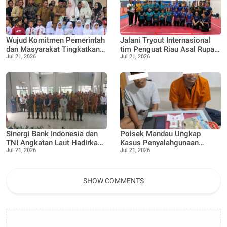
Wujud Komitmen Pemerintah
Jalani Tryout Internasional
dan Masyarakat Tingkatkan
tim Penguat Riau Asal Rupat
Jul 21, 2026
Jul 21, 2026
Akses Pendidikan, Gedung
Desa Pangkalan Nyirih,
Lokal Jauh SDN 05 di
Lawan Tim Nas Malaysia
Resmikan
Sinergi Bank Indonesia dan
Polsek Mandau Ungkap
TNI Angkatan Laut Hadirkan
Kasus Penyalahgunaan
Jul 21, 2026
Jul 21, 2026
Ekspedisi Rupiah Berdaulat
Ekstasi, Dua Terduga
2026
Diamankan Dukung Program
P4GN
SHOW COMMENTS