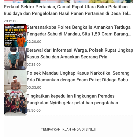
Perkuat Sektor Pertanian, Camat Rupat Utara Buka Pelatihan
Budidaya dan Pengelolaan Hasil Panen Pertanian di Desa Teluk
Rhu
20.12.00
Satresnarkoba Polres Bengkalis Amankan Terduga
Pengedar Sabu di Mandau, Sita 1,59 Gram Barang
Bukti
22.20.00
Berawal dari Informasi Warga, Polsek Rupat Ungkap
Kasus Sabu dan Amankan Seorang Pria
07.35.00
Polsek Mandau Ungkap Kasus Narkotika, Seorang
Pria Diamankan dengan Enam Paket Diduga Sabu
00.33.00
Tingkatkan kepedulian lingkungan Pemdes
Pangkalan Nyirih gelar pelatihan pengolahan
Limbah
15.50.00
TEMPATKAN IKLAN ANDA DI SINI..!!