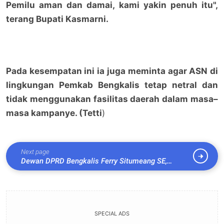
Pemilu aman dan damai, kami yakin penuh itu",
terang Bupati Kasmarni.
Pada kesempatan ini ia juga meminta agar ASN di
lingkungan Pemkab Bengkalis tetap netral dan
tidak menggunakan fasilitas daerah dalam masa–
masa kampanye. (Tetti
)
Next page
Dewan DPRD Bengkalis Ferry Situmeang SE,
Bersama Camat Rupat Hariadi ,S,sos,MSI hadiri
pembukaan Semi open Tournament Bola Volly Desa
Hutan Panjang
SPECIAL ADS