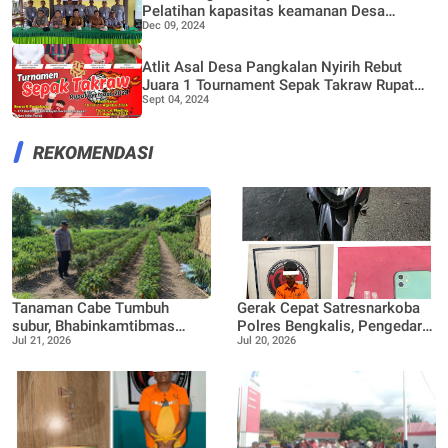
Pelatihan kapasitas keamanan Desa
Dec 09, 2024
melalui Dana Bermasa TA 2024
Atlit Asal Desa Pangkalan Nyirih Rebut
Juara 1 Tournament Sepak Takraw Rupat
Sept 04, 2024
Bermasa 2024
REKOMENDASI
Tanaman Cabe Tumbuh
Gerak Cepat Satresnarkoba
subur, Bhabinkamtibmas
Polres Bengkalis, Pengedar
Jul 21, 2026
Jul 20, 2026
Tanjung Punak lakukan
Sabu Dibekuk di Rimba
perawatan bersama Petani
Sekampung