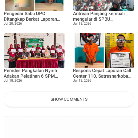
Pengedar Sabu DPO
Antrean Panjang kembali
Ditangkap Berkat Laporan
mengular di SPBU
Jul 20, 2026
Jul 18, 2026
Call Center 110,
16.287.090, Teluk Lecah,
Satresnarkoba Polres
Warga Keluhkan ada nya
Bengkalis Tegaskan
Pembatasan Pengisian BBM
Komitmen P4GN
Pemdes Pangkalan Nyirih
Respons Cepat Laporan Call
Adakan Pelatihan 6 SPM
Center 110, Satresnarkoba
Jul 18, 2026
Jul 18, 2026
Posyandu, guna Tingkatkan
Polres Bengkalis Ungkap
kapasitas dan pemahaman
Kasus Peredaran Sabu di
kader
Mandau
SHOW COMMENTS