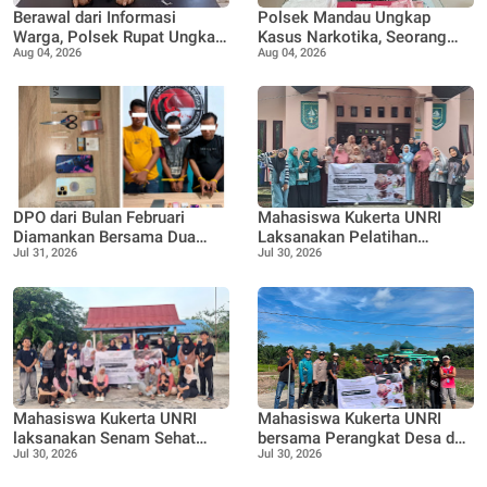
Berawal dari Informasi
Polsek Mandau Ungkap
Warga, Polsek Rupat Ungkap
Kasus Narkotika, Seorang
Aug 04, 2026
Aug 04, 2026
Kasus Sabu dan Amankan
Pria Diamankan dengan
Seorang Pria
Enam Paket Diduga Sabu
DPO dari Bulan Februari
Mahasiswa Kukerta UNRI
Diamankan Bersama Dua
Laksanakan Pelatihan
Jul 31, 2026
Jul 30, 2026
Rekan Lainnya Terkait
Pemanfaatan Minyak
Dugaan Peredaran Narkotika
Jelantah menjadi Lilin
Jenis Sabu
Aromaterapi bersama Tim
Penggerak PKK Pangkalan
Nyirih
Mahasiswa Kukerta UNRI
Mahasiswa Kukerta UNRI
laksanakan Senam Sehat
bersama Perangkat Desa dan
Jul 30, 2026
Jul 30, 2026
bersama Ibu ibu dan Remaja
Bhabinkamtibmas
Desa Pangkalan Nyirih
laksanakan Penanaman 100