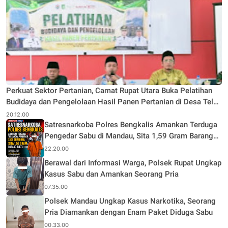
Perkuat Sektor Pertanian, Camat Rupat Utara Buka Pelatihan
Budidaya dan Pengelolaan Hasil Panen Pertanian di Desa Teluk
Rhu
20.12.00
Satresnarkoba Polres Bengkalis Amankan Terduga
Pengedar Sabu di Mandau, Sita 1,59 Gram Barang
Bukti
22.20.00
Berawal dari Informasi Warga, Polsek Rupat Ungkap
Kasus Sabu dan Amankan Seorang Pria
07.35.00
Polsek Mandau Ungkap Kasus Narkotika, Seorang
Pria Diamankan dengan Enam Paket Diduga Sabu
00.33.00