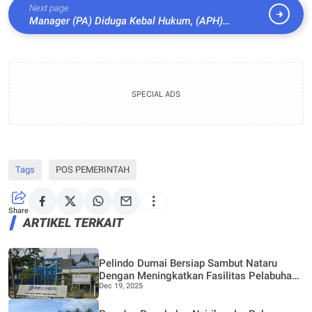
Next page
Manager (PA) Diduga Kebal Hukum, (APH)
Setempat Tutup Mata
SPECIAL ADS
Tags
POS PEMERINTAH
Share
ARTIKEL TERKAIT
Pelindo Dumai Bersiap Sambut Nataru
Dengan Meningkatkan Fasilitas Pelabuhan
Dec 19, 2025
Penumpang