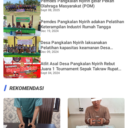
Pemdes Pangkalan Nyirih gelar Pekan
Olahraga Masyarakat (POM)
Sept 08, 2025
Pemdes Pangkalan Nyirih adakan Pelatihan
Keterampilan Industri Rumah Tangga
Dec 19, 2024
Desa Pangkalan Nyirih laksanakan
Pelatihan kapasitas keamanan Desa
Dec 09, 2024
melalui Dana Bermasa TA 2024
Atlit Asal Desa Pangkalan Nyirih Rebut
Juara 1 Tournament Sepak Takraw Rupat
Sept 04, 2024
Bermasa 2024
REKOMENDASI