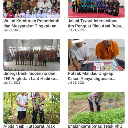
Wujud Komitmen Pemerintah
Jalani Tryout Internasional
dan Masyarakat Tingkatkan
tim Penguat Riau Asal Rupat
Jul 21, 2026
Jul 21, 2026
Akses Pendidikan, Gedung
Desa Pangkalan Nyirih,
Lokal Jauh SDN 05 di
Lawan Tim Nas Malaysia
Resmikan
Sinergi Bank Indonesia dan
Polsek Mandau Ungkap
TNI Angkatan Laut Hadirkan
Kasus Penyalahgunaan
Jul 21, 2026
Jul 21, 2026
Ekspedisi Rupiah Berdaulat
Ekstasi, Dua Terduga
2026
Diamankan Dukung Program
P4GN
Aipda Naik Hutabarat, Ajak
Bhabinkamtibmas Teluk Rhu,