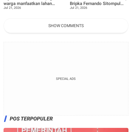
warga manfaatkan lahan
Bripka Fernando Sitompul
Jul 21, 2026
Jul 21, 2026
kosong menjadi lahan
terus dukung Warga dalam
Produktif, Perkebunan Nenas
pemanfaatan pekarangan
Rumah
SHOW COMMENTS
SPECIAL ADS
POS TERPOPULER