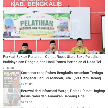
Perkuat Sektor Pertanian, Camat Rupat Utara Buka Pelatihan
Budidaya dan Pengelolaan Hasil Panen Pertanian di Desa Teluk
Rhu
20.12.00
Satresnarkoba Polres Bengkalis Amankan Terduga
Pengedar Sabu di Mandau, Sita 1,59 Gram Barang
Bukti
22.20.00
Berawal dari Informasi Warga, Polsek Rupat Ungkap
Kasus Sabu dan Amankan Seorang Pria
07.35.00