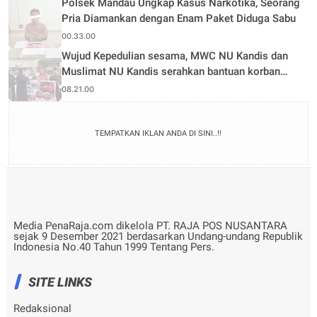
Polsek Mandau Ungkap Kasus Narkotika, Seorang
Pria Diamankan dengan Enam Paket Diduga Sabu
00.33.00
Wujud Kepedulian sesama, MWC NU Kandis dan
Muslimat NU Kandis serahkan bantuan korban
musibah kebakaran
08.21.00
TEMPATKAN IKLAN ANDA DI SINI..!!
Media PenaRaja.com dikelola PT. RAJA POS NUSANTARA
sejak 9 Desember 2021 berdasarkan Undang-undang Republik
Indonesia No.40 Tahun 1999 Tentang Pers.
SITE LINKS
Redaksional