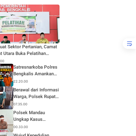
uat Sektor Pertanian, Camat
t Utara Buka Pelatihan
daya dan Pengelolaan Hasil
.00
n Pertanian di Desa Teluk
Satresnarkoba Polres
Bengkalis Amankan
Terduga Pengedar
22.20.00
Sabu di Mandau, Sita
Berawal dari Informasi
1,59 Gram Barang
Warga, Polsek Rupat
Bukti
Ungkap Kasus Sabu
07.35.00
dan Amankan Seorang
Polsek Mandau
Pria
Ungkap Kasus
Narkotika, Seorang
00.33.00
Pria Diamankan
Wujud Kepedulian