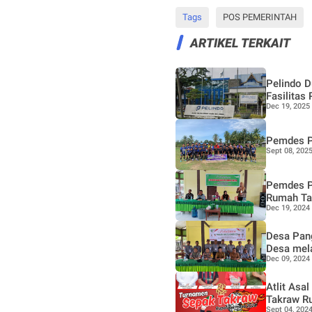
Tags
POS PEMERINTAH
ARTIKEL TERKAIT
Pelindo 
Fasilita
Dec 19, 2025
Pemdes P
Sept 08, 202
Pemdes Pa
Rumah T
Dec 19, 2024
Desa Pang
Desa mel
Dec 09, 2024
Atlit Asal Desa Pangkalan Nyirih Rebut Juara 1 Tournament Sepak
Takraw R
Sept 04, 202