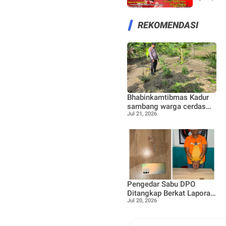
REKOMENDASI
Bhabinkamtibmas Kadur
sambang warga cerdas
Jul 21, 2026
manfaatkan pekarangan
rumah untuk di buat lokasi
pertanian bergizi
Pengedar Sabu DPO
Ditangkap Berkat Laporan
Jul 20, 2026
Call Center 110,
Satresnarkoba Polres
Bengkalis Tegaskan