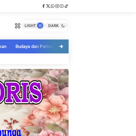
LIGHT
DARK
kan
Budaya dan Pariwisata
Polri