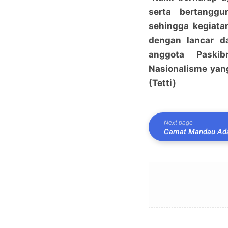
serta bertangg
sehingga kegiata
dengan lancar d
anggota Paski
Nasionalisme yang
(Tetti)
Next page
Camat Mandau Ada
Masyarakat