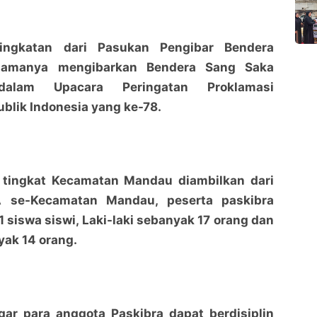
singkatan dari Pasukan Pengibar Bendera
tamanya mengibarkan Bendera Sang Saka
alam Upacara Peringatan Proklamasi
blik Indonesia yang ke-78.
Sambut HUT RI Ke -78, Pemcam Mandau Berikan
Sambut HUT RI Ke -78, Pemcam Mandau Berikan
Arahan dan Pelatihan Anggota PASKIBRA
Arahan dan Pelatihan Anggota PASKIBRA
penaraja.com
penaraja.com
 tingkat Kecamatan Mandau diambilkan dari
Bagikan ke media lain
Bagikan ke media lain
 se-Kecamatan Mandau, peserta paskibra
1 siswa siswi, Laki-laki sebanyak 17 orang dan
ak 14 orang.
gar para anggota Paskibra dapat berdisiplin