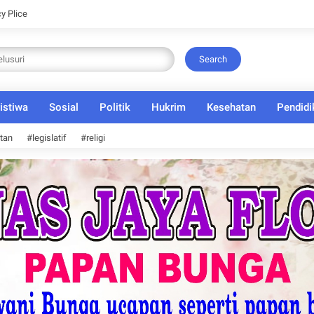
cy Plice
Search
istiwa
Sosial
Politik
Hukrim
Kesehatan
Pendidi
tan
#legislatif
#religi