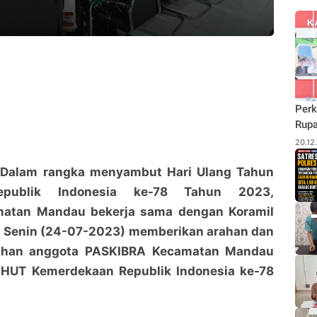
Perk
Rupa
Budi
20.12
Pane
Rhu
Dalam rangka menyambut Hari Ulang Tahun
epublik Indonesia ke-78 Tahun 2023,
matan Mandau bekerja sama dengan Koramil
i Senin (24-07-2023) memberikan arahan dan
ihan anggota PASKIBRA Kecamatan Mandau
 HUT Kemerdekaan Republik Indonesia ke-78