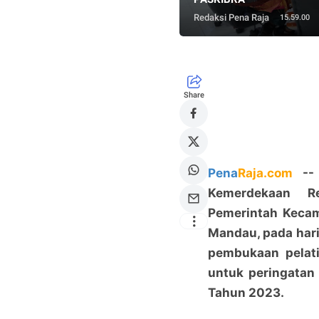
Redaksi Pena Raja
15.59.00
Share
Pena
Raja.com
-- 
Kemerdekaan R
Pemerintah Keca
Mandau, pada har
pembukaan pelat
untuk peringatan
Tahun 2023.