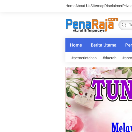
Home
About Us
Sitemap
Disclaimer
Priva
Home
Berita Utama
Per
#pemerintahan
#daerah
#soro