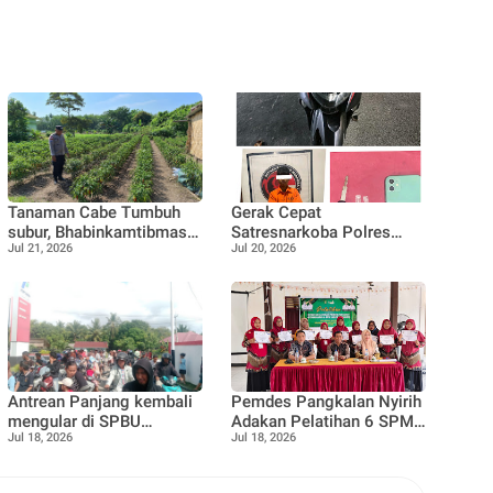
Tanaman Cabe Tumbuh
Gerak Cepat
subur, Bhabinkamtibmas
Satresnarkoba Polres
Jul 21, 2026
Jul 20, 2026
Tanjung Punak lakukan
Bengkalis, Pengedar Sabu
perawatan bersama
Dibekuk di Rimba
Petani
Sekampung
Antrean Panjang kembali
Pemdes Pangkalan Nyirih
mengular di SPBU
Adakan Pelatihan 6 SPM
Jul 18, 2026
Jul 18, 2026
16.287.090, Teluk Lecah,
Posyandu, guna
Warga Keluhkan ada nya
Tingkatkan kapasitas dan
Pembatasan Pengisian
pemahaman kader