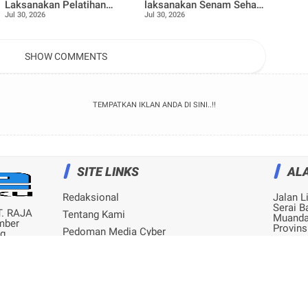
Laksanakan Pelatihan
laksanakan Senam Sehat
Jul 30, 2026
Jul 30, 2026
Pemanfaatan Minyak
bersama Ibu ibu dan
Jelantah menjadi Lilin
Remaja Desa Pangkalan
Aromaterapi bersama Tim
Nyirih
Penggerak PKK
SHOW COMMENTS
Pangkalan Nyirih
TEMPATKAN IKLAN ANDA DI SINI..!!
SITE LINKS
AL
Redaksional
Jalan L
Serai B
T. RAJA
Tentang Kami
Muanda
mber
Provins
Pedoman Media Cyber
ng
 1999
Privacy Policy
Disclaimer