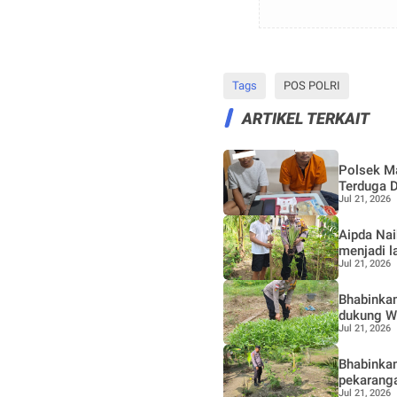
Tags
POS POLRI
ARTIKEL TERKAIT
Polsek M
Terduga 
Jul 21, 2026
Aipda Naik Hutab
menjadi l
Jul 21, 2026
Bhabinkam
dukung W
Jul 21, 2026
Bhabinka
pekaranga
Jul 21, 2026