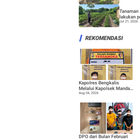
Tanaman 
lakukan p
Jul 21, 2026
REKOMENDASI
Kapolres Bengkalis
Melalui Kapolsek Mandau
Aug 04, 2026
Ungkap Kasus
Penyalahgunaan Ekstasi
di KTV VIP Duri, Tiga
Orang Diamankan
DPO dari Bulan Februari