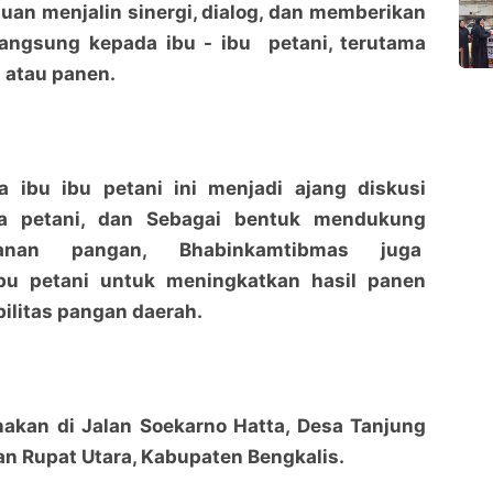
juan menjalin sinergi, dialog, dan memberikan
angsung kepada ibu - ibu petani, terutama
 atau panen.
ibu ibu petani ini menjadi ajang diskusi
a petani, dan Sebagai bentuk mendukung
anan pangan, Bhabinkamtibmas juga
Bhabinkamtibmas Sambang Ibu Ibu petani ajak
Bhabinkamtibmas Sambang Ibu Ibu petani ajak
bu petani untuk meningkatkan hasil panen
pemanfaatan pekarangan untuk di tanami sayuran
pemanfaatan pekarangan untuk di tanami sayuran
penaraja.com
penaraja.com
ilitas pangan daerah.
Bagikan ke media lain
Bagikan ke media lain
nakan di Jalan Soekarno Hatta, Desa Tanjung
n Rupat Utara, Kabupaten Bengkalis.