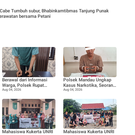
Cabe Tumbuh subur, Bhabinkamtibmas Tanjung Punak
erawatan bersama Petani
Berawal dari Informasi
Polsek Mandau Ungkap
Warga, Polsek Rupat
Kasus Narkotika, Seorang
Aug 04, 2026
Aug 04, 2026
Ungkap Kasus Sabu dan
Pria Diamankan dengan
Amankan Seorang Pria
Enam Paket Diduga Sabu
Mahasiswa Kukerta UNRI
Mahasiswa Kukerta UNRI