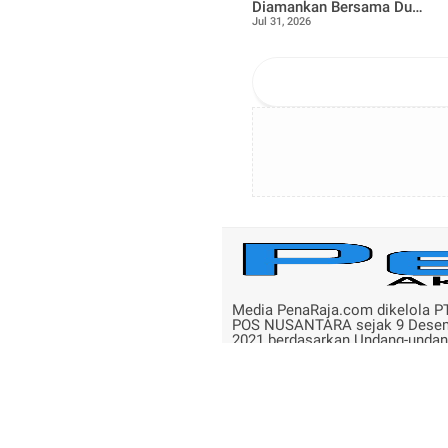
Diamankan Bersama Dua
Jul 31, 2026
Rekan Lainnya Terkait
Dugaan Peredaran
Narkotika Jenis Sabu
Media PenaRaja.com dikelola P
POS NUSANTARA sejak 9 Dese
2021 berdasarkan Undang-unda
Republik Indonesia No.40 Tahun
Tentang Pers.