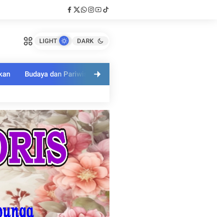
LIGHT
DARK
kan
Budaya dan Pariwisata
Polri