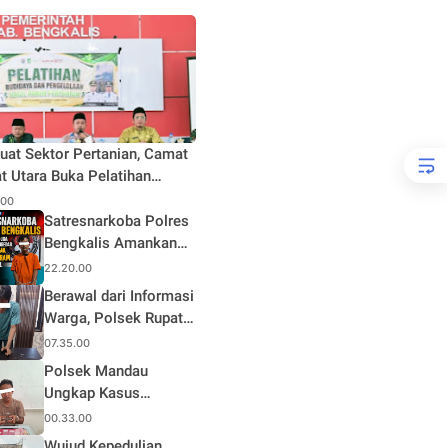
uat Sektor Pertanian, Camat
t Utara Buka Pelatihan
daya dan Pengelolaan Hasil
.00
n Pertanian di Desa Teluk
Satresnarkoba Polres
Bengkalis Amankan
Terduga Pengedar
22.20.00
Sabu di Mandau, Sita
Berawal dari Informasi
1,59 Gram Barang
Warga, Polsek Rupat
Bukti
Ungkap Kasus Sabu
07.35.00
dan Amankan Seorang
Polsek Mandau
Pria
Ungkap Kasus
Narkotika, Seorang
00.33.00
Pria Diamankan
Wujud Kepedulian