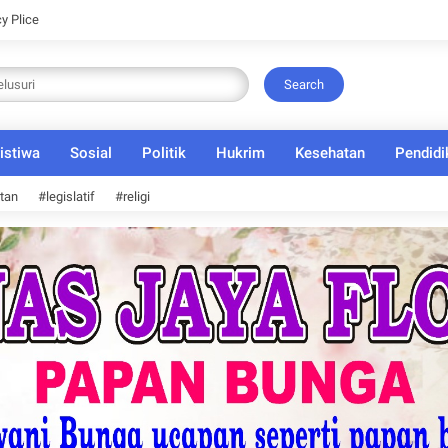
cy Plice
Search
istiwa
Sosial
Politik
Hukrim
Kesehatan
Pendidi
tan
#legislatif
#religi