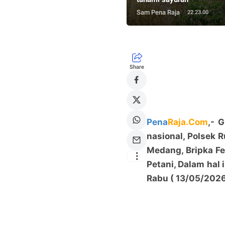
Sam Pena Raja
22.23.00
Share
Pena
Raja.Com
,- 
nasional, Polsek 
Medang, Bripka F
Petani, Dalam hal 
Rabu ( 13/05/2026