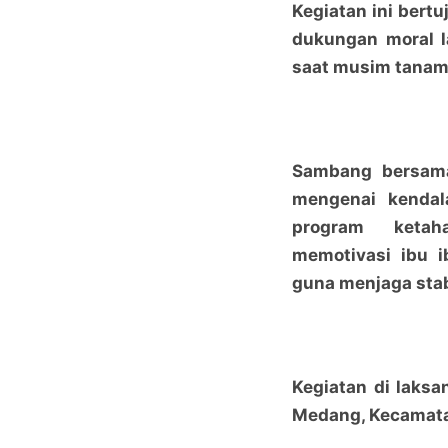
Kegiatan ini bertu
dukungan moral l
saat musim tanam
Sambang bersama 
mengenai kendal
program ketah
memotivasi ibu i
guna menjaga stab
Kegiatan di laksa
Medang, Kecamata