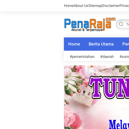
Home
About Us
Sitemap
Disclaimer
Priva
Home
Berita Utama
Per
#pemerintahan
#daerah
#soro