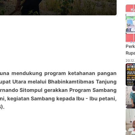
Perk
Rupa
Budi
20.12
Pane
Rhu
Guna mendukung program ketahanan pangan
Rupat Utara melalui Bhabinkamtibmas Tanjung
ernando Sitompul gerakkan Program Sambang
ini, kegiatan Sambang kepada Ibu - Ibu petani,
).