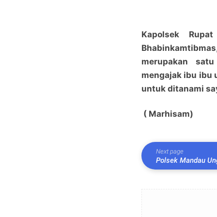
Kapolsek Rupat
Bhabinkamtibma
merupakan satu
mengajak ibu ibu
untuk ditanami sa
( Marhisam)
Next page
Polsek Mandau Ung
Solapan, Satu Pri