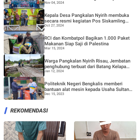
Nov 04, 2024
Family Gathering
Kepala Desa Pangkalan Nyirih membuka
secara resmi kegiatan Pos Siskamling
Oct 27, 2024
Desa
RCI dan Kombatpol Bagikan 1.000 Paket
Makanan Siap Saji di Palestina
Mar 15, 2024
Warga Pangkalan Nyirih Risau, Jembatan
penghubung terbuat dari Batang Kelapa
Jan 12, 2024
Kerap Akibatkan Warga Jatuh
Politeknik Negeri Bengkalis memberi
bantuan alat mesin kepada Usaha Sultan
Dec 15, 2023
kreatif
REKOMENDASI