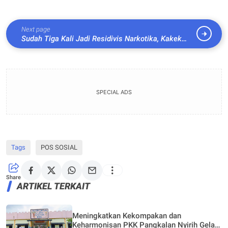
Next page
Sudah Tiga Kali Jadi Residivis Narkotika, Kakek
Asal Menggala Kota Ditangkap Dengan Kasus
Serupa
SPECIAL ADS
Tags
POS SOSIAL
Share
ARTIKEL TERKAIT
Meningkatkan Kekompakan dan
Keharmonisan PKK Pangkalan Nyirih Gelar