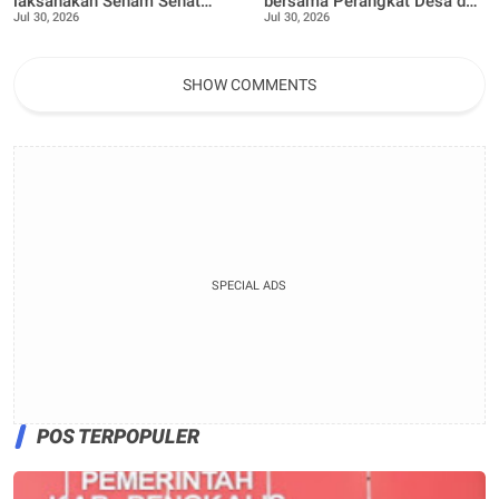
laksanakan Senam Sehat
bersama Perangkat Desa dan
Jul 30, 2026
Jul 30, 2026
bersama Ibu ibu dan Remaja
Bhabinkamtibmas
Desa Pangkalan Nyirih
laksanakan Penanaman 100
bibit Tanaman Pucuk Merah
dan Tanaman buah Jeruk
SHOW COMMENTS
SPECIAL ADS
POS TERPOPULER