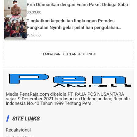
Pria Diamankan dengan Enam Paket Diduga Sabu
00.33.00
Tingkatkan kepedulian lingkungan Pemdes
Pangkalan Nyirih gelar pelatihan pengolahan
Limbah
15.50.00
TEMPATKAN IKLAN ANDA DI SINI..!!
Media PenaRaja.com dikelola PT. RAJA POS NUSANTARA
sejak 9 Desember 2021 berdasarkan Undang-undang Republik
Indonesia No.40 Tahun 1999 Tentang Pers.
SITE LINKS
Redaksional