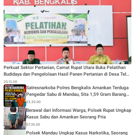
Perkuat Sektor Pertanian, Camat Rupat Utara Buka Pelatihan
Budidaya dan Pengelolaan Hasil Panen Pertanian di Desa Teluk
Rhu
20.12.00
Satresnarkoba Polres Bengkalis Amankan Terduga
Pengedar Sabu di Mandau, Sita 1,59 Gram Barang
Bukti
22.20.00
Berawal dari Informasi Warga, Polsek Rupat Ungkap
Kasus Sabu dan Amankan Seorang Pria
07.35.00
Polsek Mandau Ungkap Kasus Narkotika, Seorang