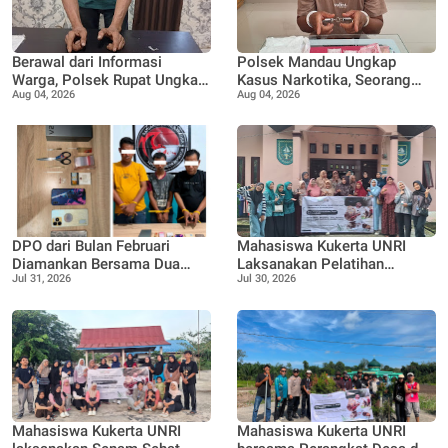
Berawal dari Informasi
Polsek Mandau Ungkap
Warga, Polsek Rupat Ungkap
Kasus Narkotika, Seorang
Aug 04, 2026
Aug 04, 2026
Kasus Sabu dan Amankan
Pria Diamankan dengan
Seorang Pria
Enam Paket Diduga Sabu
DPO dari Bulan Februari
Mahasiswa Kukerta UNRI
Diamankan Bersama Dua
Laksanakan Pelatihan
Jul 31, 2026
Jul 30, 2026
Rekan Lainnya Terkait
Pemanfaatan Minyak
Dugaan Peredaran Narkotika
Jelantah menjadi Lilin
Jenis Sabu
Aromaterapi bersama Tim
Penggerak PKK Pangkalan
Nyirih
Mahasiswa Kukerta UNRI
Mahasiswa Kukerta UNRI