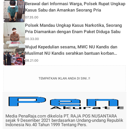
Berawal dari Informasi Warga, Polsek Rupat Ungkap
Kasus Sabu dan Amankan Seorang Pria
07.35.00
Polsek Mandau Ungkap Kasus Narkotika, Seorang
Pria Diamankan dengan Enam Paket Diduga Sabu
00.33.00
Wujud Kepedulian sesama, MWC NU Kandis dan
Muslimat NU Kandis serahkan bantuan korban
musibah kebakaran
08.21.00
TEMPATKAN IKLAN ANDA DI SINI..!!
Media PenaRaja.com dikelola PT. RAJA POS NUSANTARA
sejak 9 Desember 2021 berdasarkan Undang-undang Republik
Indonesia No.40 Tahun 1999 Tentang Pers.