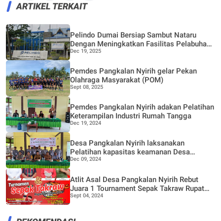
ARTIKEL TERKAIT
Pelindo Dumai Bersiap Sambut Nataru
Dengan Meningkatkan Fasilitas Pelabuhan
Dec 19, 2025
Penumpang
Pemdes Pangkalan Nyirih gelar Pekan
Olahraga Masyarakat (POM)
Sept 08, 2025
Pemdes Pangkalan Nyirih adakan Pelatihan
Keterampilan Industri Rumah Tangga
Dec 19, 2024
Desa Pangkalan Nyirih laksanakan
Pelatihan kapasitas keamanan Desa
Dec 09, 2024
melalui Dana Bermasa TA 2024
Atlit Asal Desa Pangkalan Nyirih Rebut
Juara 1 Tournament Sepak Takraw Rupat
Sept 04, 2024
Bermasa 2024