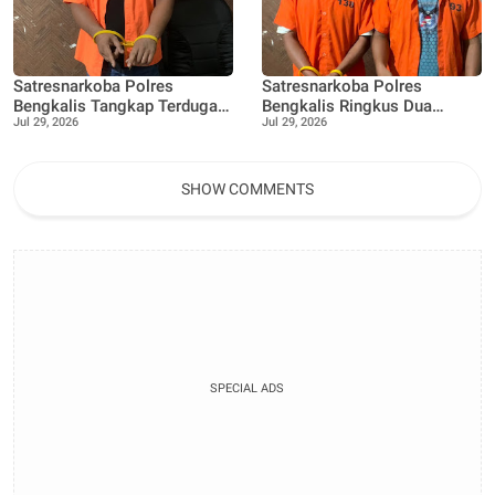
Satresnarkoba Polres
Satresnarkoba Polres
Bengkalis Tangkap Terduga
Bengkalis Ringkus Dua
Jul 29, 2026
Jul 29, 2026
Pengedar Sabu di Bantan,
Terduga Pengedar Sabu Saat
Dukung Program
Patroli Gabungan
Pencegahan Pemberantasan
Peredaran Gelap Narkotika
SHOW COMMENTS
SPECIAL ADS