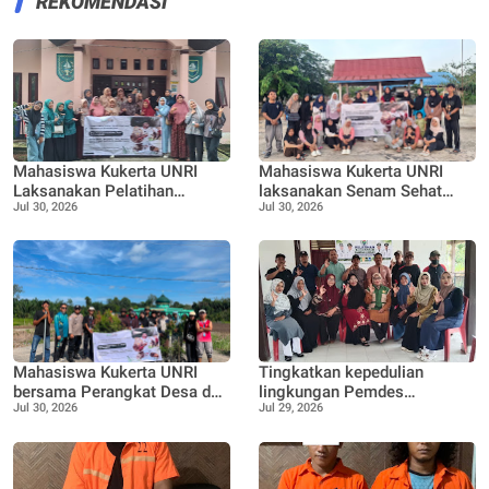
REKOMENDASI
Mahasiswa Kukerta UNRI
Mahasiswa Kukerta UNRI
Laksanakan Pelatihan
laksanakan Senam Sehat
Jul 30, 2026
Jul 30, 2026
Pemanfaatan Minyak
bersama Ibu ibu dan Remaja
Jelantah menjadi Lilin
Desa Pangkalan Nyirih
Aromaterapi bersama Tim
Penggerak PKK Pangkalan
Nyirih
Mahasiswa Kukerta UNRI
Tingkatkan kepedulian
bersama Perangkat Desa dan
lingkungan Pemdes
Jul 30, 2026
Jul 29, 2026
Bhabinkamtibmas
Pangkalan Nyirih gelar
laksanakan Penanaman 100
pelatihan pengolahan Limbah
bibit Tanaman Pucuk Merah
dan Tanaman buah Jeruk