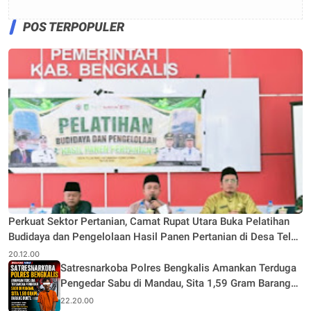
POS TERPOPULER
Perkuat Sektor Pertanian, Camat Rupat Utara Buka Pelatihan
Budidaya dan Pengelolaan Hasil Panen Pertanian di Desa Teluk
Rhu
20.12.00
Satresnarkoba Polres Bengkalis Amankan Terduga
Pengedar Sabu di Mandau, Sita 1,59 Gram Barang
Bukti
22.20.00