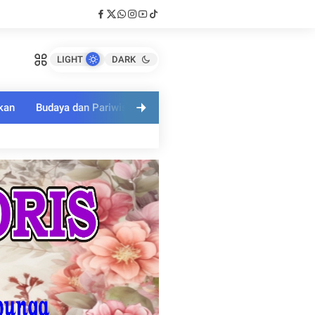
LIGHT
DARK
kan
Budaya dan Pariwisata
Polri