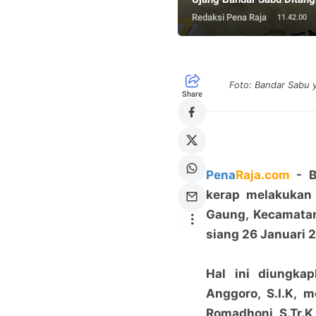
Redaksi Pena Raja
11.42.00
Foto: Bandar Sabu 
Share
Pena
Raja.com
- B
kerap melakukan 
Gaung, Kecamatan 
siang 26 Januari 2
Hal ini diungka
Anggoro, S.I.K, m
Romadhoni S.Tr.K