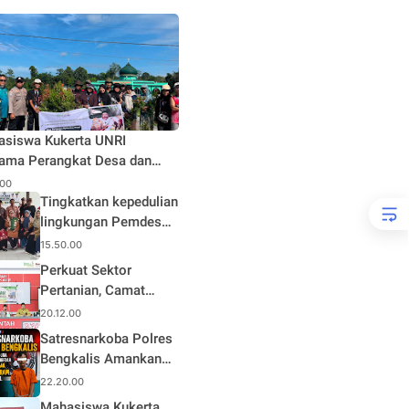
siswa Kukerta UNRI
ama Perangkat Desa dan
inkamtibmas laksanakan
.00
anaman 100 bibit Tanaman
Tingkatkan kepedulian
uk Merah dan Tanaman buah
lingkungan Pemdes
k
Pangkalan Nyirih
15.50.00
gelar pelatihan
Perkuat Sektor
pengolahan Limbah
Pertanian, Camat
Rupat Utara Buka
20.12.00
Pelatihan Budidaya
Satresnarkoba Polres
dan Pengelolaan Hasil
Bengkalis Amankan
Panen Pertanian di
Terduga Pengedar
22.20.00
Desa Teluk Rhu
Sabu di Mandau, Sita
Mahasiswa Kukerta