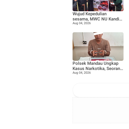
Wujud Kepedulian
sesama, MWC NU Kandis
Aug 04, 2026
dan Muslimat NU Kandis
serahkan bantuan korban
musibah kebakaran
Polsek Mandau Ungkap
Kasus Narkotika, Seorang
Aug 04, 2026
Pria Diamankan dengan
Enam Paket Diduga Sabu