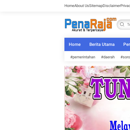
Home
About Us
Sitemap
Disclaimer
Priva
Home
Berita Utama
Per
#pemerintahan
#daerah
#soro