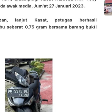
da awak media, Jum'at 27 Januari 2023.
pan, lanjut Kasat, petugas berhasil
u seberat 0.75 gram bersama barang bukti
Ujang Bandar Sabu Ditangkap Polisi di Jalan Poros
Ujang Bandar Sabu Ditangkap Polisi di Jalan Poros
Siak Kecil Bengkalis
Siak Kecil Bengkalis
penaraja.com
penaraja.com
Bagikan ke media lain
Bagikan ke media lain