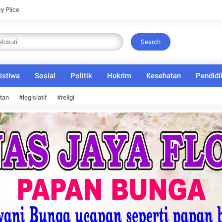
cy Plice
Search
istiwa
Sosial
Politik
Hukrim
Kesehatan
Pendidi
tan
#legislatif
#religi