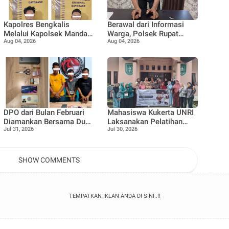
Kapolres Bengkalis
Berawal dari Informasi
Melalui Kapolsek Mandau
Warga, Polsek Rupat
Aug 04, 2026
Aug 04, 2026
Ungkap Kasus
Ungkap Kasus Sabu dan
Penyalahgunaan Ekstasi
Amankan Seorang Pria
di KTV VIP Duri, Tiga
Orang Diamankan
DPO dari Bulan Februari
Mahasiswa Kukerta UNRI
Diamankan Bersama Dua
Laksanakan Pelatihan
Jul 31, 2026
Jul 30, 2026
Rekan Lainnya Terkait
Pemanfaatan Minyak
Dugaan Peredaran
Jelantah menjadi Lilin
Narkotika Jenis Sabu
Aromaterapi bersama Tim
Penggerak PKK
SHOW COMMENTS
Pangkalan Nyirih
TEMPATKAN IKLAN ANDA DI SINI..!!