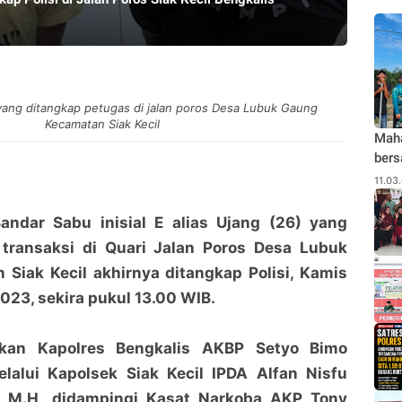
yang ditangkap petugas di jalan poros Desa Lubuk Gaung
Kecamatan Siak Kecil
Maha
bers
Bhab
11.03
Pen
Puc
andar Sabu inisial E alias Ujang (26) yang
Jeru
transaksi di Quari Jalan Poros Desa Lubuk
Siak Kecil akhirnya ditangkap Polisi, Kamis
023, sekira pukul 13.00 WIB.
pkan Kapolres Bengkalis AKBP Setyo Bimo
elalui Kapolsek Siak Kecil IPDA Alfan Nisfu
, M.H,
didampingi Kasat Narkoba AKP Tony