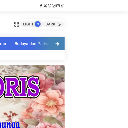
LIGHT
DARK
kan
Budaya dan Pariwisata
Polri