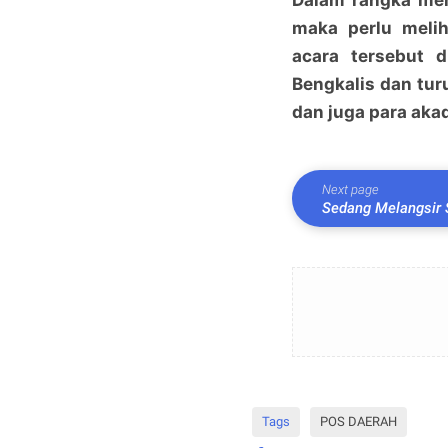
Dalam rangka me
maka perlu melih
acara tersebut 
Bengkalis dan tur
dan juga para akad
Next page
Sedang Melangsir 
Bangko Pusako
Tags
POS DAERAH