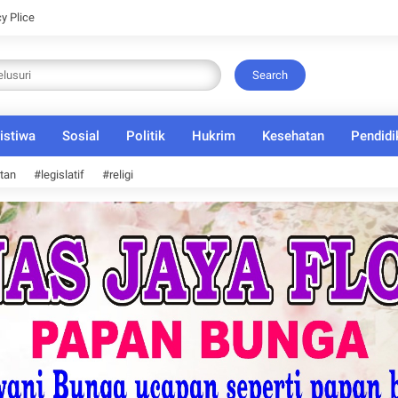
cy Plice
Search
istiwa
Sosial
Politik
Hukrim
Kesehatan
Pendidi
tan
#legislatif
#religi