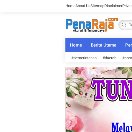
Home
About Us
Sitemap
Disclaimer
Priva
Home
Berita Utama
Per
#pemerintahan
#daerah
#soro