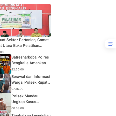
uat Sektor Pertanian, Camat
t Utara Buka Pelatihan
daya dan Pengelolaan Hasil
.00
n Pertanian di Desa Teluk
Satresnarkoba Polres
Bengkalis Amankan
Terduga Pengedar
22.20.00
Sabu di Mandau, Sita
Berawal dari Informasi
1,59 Gram Barang
Warga, Polsek Rupat
Bukti
Ungkap Kasus Sabu
07.35.00
dan Amankan Seorang
Polsek Mandau
Pria
Ungkap Kasus
Narkotika, Seorang
00.33.00
Pria Diamankan
Tingkatkan kepedulian