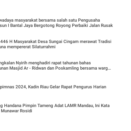
Swadaya masyarakat bersama salah satu Pengusaha
un I Bantal Jaya Bergotong Royong Perbaiki Jalan Rusak
i 1446 H Masyarakat Desa Sungai Cingam merawat Tradisi
una mempererat Silaturrahmi
gkalan Nyirih menghadiri rapat tahunan bahas
nan Masjid Ar - Ridwan dan Poskamling bersama warga
pimnas 2024, Kadin Riau Gelar Rapat Pengurus Harian
ng Handana Pimpin Tameng Adat LAMR Mandau, Ini Kata
 Munawar Rosidi