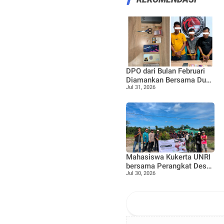
DPO dari Bulan Februari
Diamankan Bersama Dua
Jul 31, 2026
Rekan Lainnya Terkait
Dugaan Peredaran
Narkotika Jenis Sabu
Mahasiswa Kukerta UNRI
bersama Perangkat Desa
Jul 30, 2026
dan Bhabinkamtibmas
laksanakan Penanaman
100 bibit Tanaman Pucuk
Merah dan Tanaman buah
Jeruk