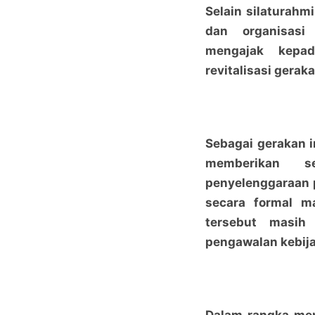
Selain silaturah
dan organisasi
mengajak kepad
revitalisasi gera
Sebagai gerakan i
memberikan se
penyelenggaraan p
secara formal m
tersebut masih
pengawalan kebija