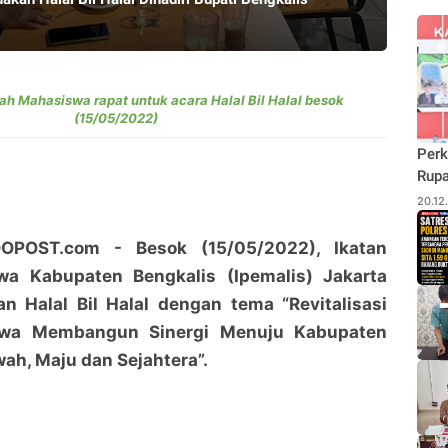
ah Mahasiswa rapat untuk acara Halal Bil Halal besok
(15/05/2022)
Perk
Rupa
Budi
20.12
Pane
Rhu
OPOST.com - Besok (15/05/2022), Ikatan
a Kabupaten Bengkalis (Ipemalis) Jakarta
n Halal Bil Halal dengan tema “Revitalisasi
swa Membangun Sinergi Menuju Kabupaten
ah, Maju dan Sejahtera”.