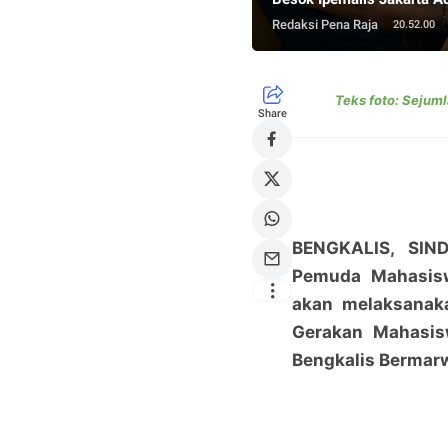
Redaksi Pena Raja
20.52.00
Teks foto: Sejuml
Share
BENGKALIS, SIND
Pemuda Mahasisw
akan melaksanaka
Gerakan Mahasi
Bengkalis Bermarw