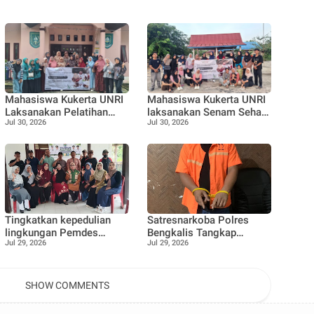
Mahasiswa Kukerta UNRI
Mahasiswa Kukerta UNRI
Laksanakan Pelatihan
laksanakan Senam Sehat
Jul 30, 2026
Jul 30, 2026
Pemanfaatan Minyak
bersama Ibu ibu dan
Jelantah menjadi Lilin
Remaja Desa Pangkalan
Aromaterapi bersama Tim
Nyirih
Penggerak PKK
Pangkalan Nyirih
Tingkatkan kepedulian
Satresnarkoba Polres
lingkungan Pemdes
Bengkalis Tangkap
Jul 29, 2026
Jul 29, 2026
Pangkalan Nyirih gelar
Terduga Pengedar Sabu di
pelatihan pengolahan
Bantan, Dukung Program
Limbah
Pencegahan
Pemberantasan Peredaran
SHOW COMMENTS
Gelap Narkotika