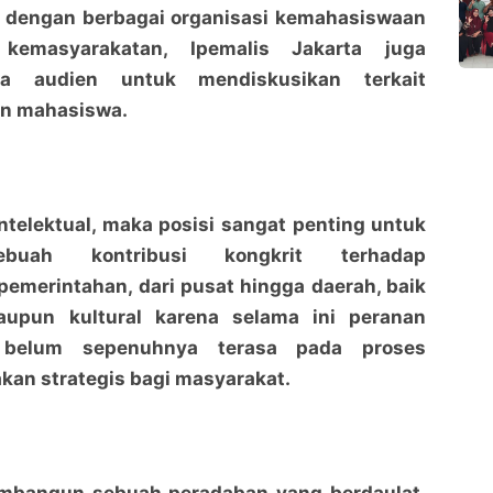
mi dengan berbagai organisasi kemahasiswaan
 kemasyarakatan, Ipemalis Jakarta juga
a audien untuk mendiskusikan terkait
kan mahasiswa.
ntelektual, maka posisi sangat penting untuk
buah kontribusi kongkrit terhadap
Besok Ipemalis Jakarta Adakan Halal Bil Halal
Besok Ipemalis Jakarta Adakan Halal Bil Halal
emerintahan, dari pusat hingga daerah, baik
Dihadiri Bupati Bengkalis
Dihadiri Bupati Bengkalis
penaraja.com
penaraja.com
aupun kultural karena selama ini peranan
 belum sepenuhnya terasa pada proses
Bagikan ke media lain
Bagikan ke media lain
kan strategis bagi masyarakat.