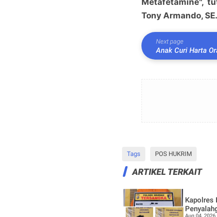
Metafetamine", t
Tony Armando, SE.
Next page
Anak Curi Harta Or
Tags
POS HUKRIM
ARTIKEL TERKAIT
Kapolres
Penyalahg
Aug 04, 2026