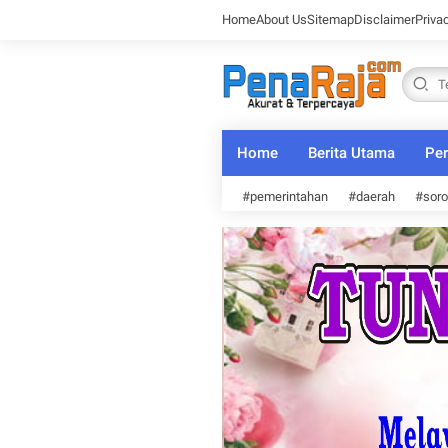
Home
About Us
Sitemap
Disclaimer
Priva
Home
Berita Utama
Per
#pemerintahan
#daerah
#soro