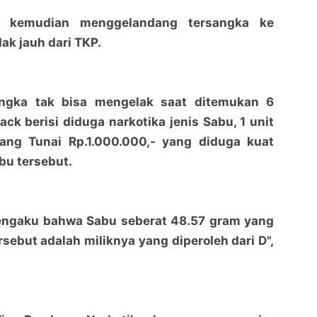
si kemudian menggelandang tersangka ke
ak jauh dari TKP.
Jangek Sang Bandar Sabu Dibekuk, 48.57 Gram
Jangek Sang Bandar Sabu Dibekuk, 48.57 Gram
angka tak bisa mengelak saat ditemukan 6
Diamankan Polisi
Diamankan Polisi
penaraja.com
penaraja.com
ck berisi diduga narkotika jenis Sabu, 1 unit
ng Tunai Rp.1.000.000,- yang diduga kuat
Bagikan ke media lain
Bagikan ke media lain
bu tersebut.
ngaku bahwa Sabu seberat 48.57 gram yang
sebut adalah miliknya yang diperoleh dari D",