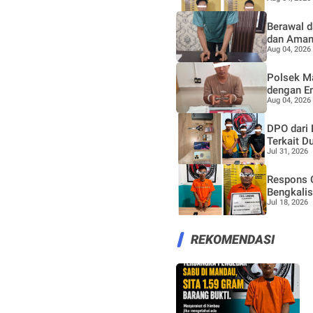
Berawal d
dan Aman
Aug 04, 2026
Polsek M
dengan E
Aug 04, 2026
DPO dari 
Terkait D
Jul 31, 2026
Respons C
Bengkali
Jul 18, 2026
REKOMENDASI