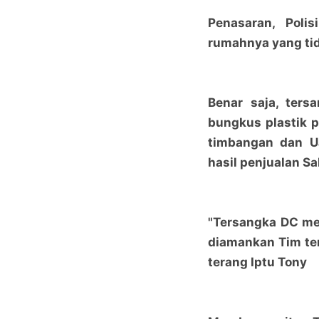
Penasaran, Poli
rumahnya yang tid
Benar saja, ters
bungkus plastik pa
timbangan dan Ua
hasil penjualan Sa
"Tersangka DC me
diamankan Tim ter
terang Iptu Tony