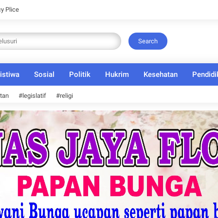
cy Plice
Search
istiwa
Sosial
Politik
Hukrim
Kesehatan
Pendidi
tan
#legislatif
#religi