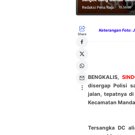
Redaksi Pena Raja
15.56.00
Keterangan Foto: 
Share
BENGKALIS,
SIN
disergap Polisi 
jalan, tepatnya d
Kecamatan Mandau
Tersangka DC al