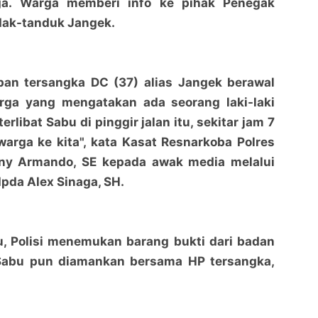
a. Warga memberi info ke pihak Penegak
dak-tanduk Jangek.
pan tersangka DC (37) alias Jangek berawal
arga yang mengatakan ada seorang laki-laki
erlibat Sabu di pinggir jalan itu, sekitar jam 7
arga ke kita", kata Kasat Resnarkoba Polres
ony Armando, SE kepada awak media melalui
Ipda Alex Sinaga, SH.
itu, Polisi menemukan barang bukti dari badan
Sabu pun diamankan bersama HP tersangka,