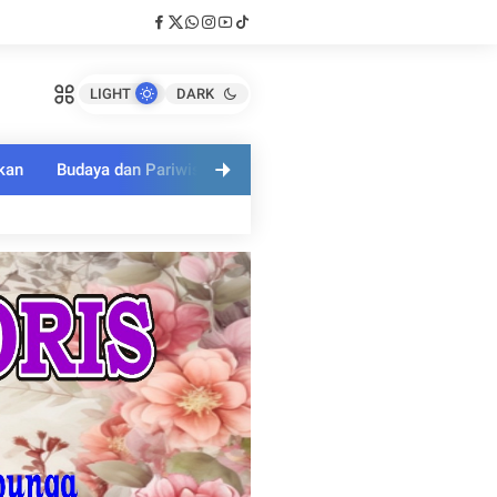
LIGHT
DARK
kan
Budaya dan Pariwisata
Polri