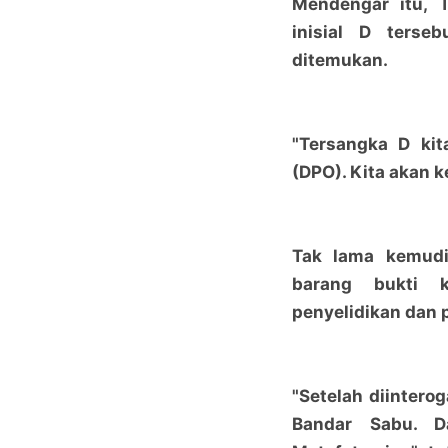
Mendengar itu, 
inisial D ters
ditemukan.
"Tersangka D ki
(DPO). Kita akan ke
Tak lama kemud
barang bukti k
penyelidikan dan p
"Setelah diintero
Bandar Sabu. D