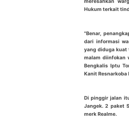
meresahkan warg
Hukum terkait tin
"Benar, penangka
dari informasi w
yang diduga kuat t
malam diinfokan w
Bengkalis Iptu T
Kanit Resnarkoba 
Di pinggir jalan 
Jangek. 2 paket 
merk Realme.