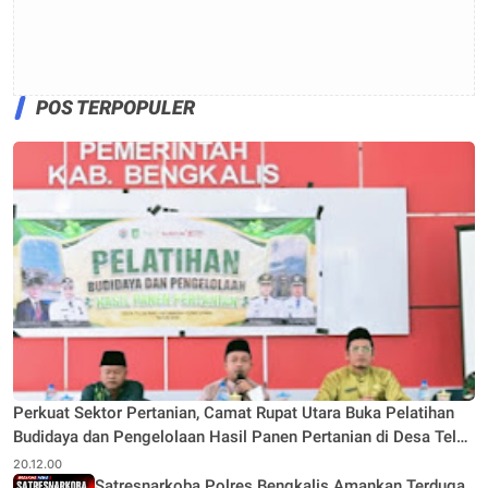
POS TERPOPULER
Perkuat Sektor Pertanian, Camat Rupat Utara Buka Pelatihan
Budidaya dan Pengelolaan Hasil Panen Pertanian di Desa Teluk
Rhu
20.12.00
Satresnarkoba Polres Bengkalis Amankan Terduga