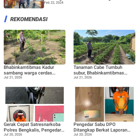
Feb 22, 2024
pengunjung Plh Kades Titi Akar Kaidir
ucapkan selamat datang
REKOMENDASI
Bhabinkamtibmas Kadur
Tanaman Cabe Tumbuh
sambang warga cerdas
subur, Bhabinkamtibmas
Jul 21, 2026
Jul 21, 2026
manfaatkan pekarangan
Tanjung Punak lakukan
rumah untuk di buat lokasi
perawatan bersama Petani
pertanian bergizi
Gerak Cepat Satresnarkoba
Pengedar Sabu DPO
Polres Bengkalis, Pengedar
Ditangkap Berkat Laporan
Jul 20, 2026
Jul 20, 2026
Sabu Dibekuk di Rimba
Call Center 110,