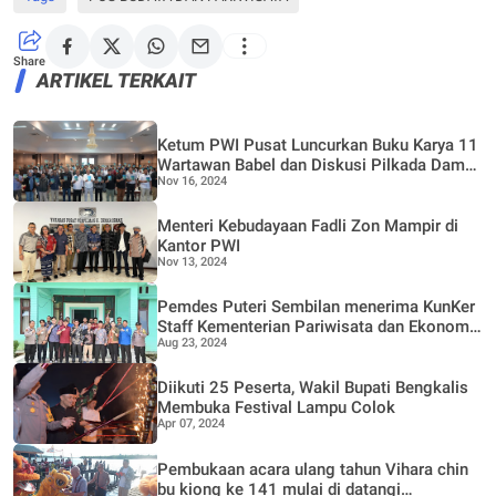
Share
ARTIKEL TERKAIT
Ketum PWI Pusat Luncurkan Buku Karya 11
Wartawan Babel dan Diskusi Pilkada Damai
Nov 16, 2024
Anti Hoaks
Menteri Kebudayaan Fadli Zon Mampir di
Kantor PWI
Nov 13, 2024
Pemdes Puteri Sembilan menerima KunKer
Staff Kementerian Pariwisata dan Ekonomi
Aug 23, 2024
Kreatif bersama Badan Pariwisata Ekonomi
Kreatif Republik Indonesia
Diikuti 25 Peserta, Wakil Bupati Bengkalis
Membuka Festival Lampu Colok
Apr 07, 2024
Pembukaan acara ulang tahun Vihara chin
bu kiong ke 141 mulai di datangi