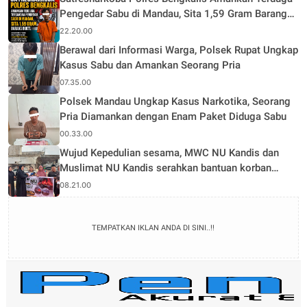
Pengedar Sabu di Mandau, Sita 1,59 Gram Barang
Bukti
22.20.00
Berawal dari Informasi Warga, Polsek Rupat Ungkap
Kasus Sabu dan Amankan Seorang Pria
07.35.00
Polsek Mandau Ungkap Kasus Narkotika, Seorang
Pria Diamankan dengan Enam Paket Diduga Sabu
00.33.00
Wujud Kepedulian sesama, MWC NU Kandis dan
Muslimat NU Kandis serahkan bantuan korban
musibah kebakaran
08.21.00
TEMPATKAN IKLAN ANDA DI SINI..!!