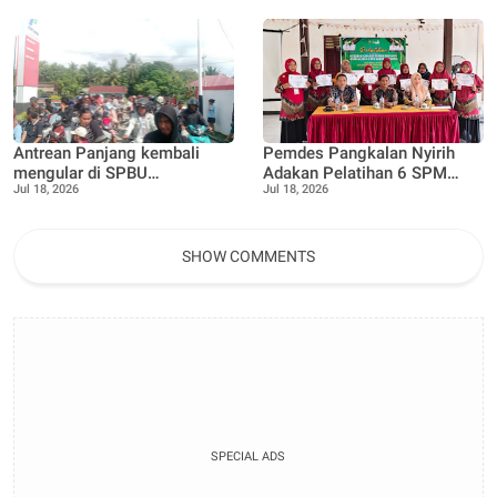
Sekampung
Satresnarkoba Polres
Bengkalis Tegaskan
Komitmen P4GN
Antrean Panjang kembali
Pemdes Pangkalan Nyirih
mengular di SPBU
Adakan Pelatihan 6 SPM
Jul 18, 2026
Jul 18, 2026
16.287.090, Teluk Lecah,
Posyandu, guna Tingkatkan
Warga Keluhkan ada nya
kapasitas dan pemahaman
Pembatasan Pengisian BBM
kader
SHOW COMMENTS
SPECIAL ADS