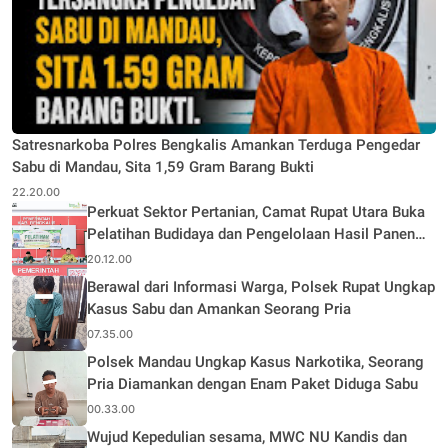
Satresnarkoba Polres Bengkalis Amankan Terduga Pengedar
Sabu di Mandau, Sita 1,59 Gram Barang Bukti
22.20.00
Perkuat Sektor Pertanian, Camat Rupat Utara Buka
Pelatihan Budidaya dan Pengelolaan Hasil Panen
Pertanian di Desa Teluk Rhu
20.12.00
Berawal dari Informasi Warga, Polsek Rupat Ungkap
Kasus Sabu dan Amankan Seorang Pria
07.35.00
Polsek Mandau Ungkap Kasus Narkotika, Seorang
Pria Diamankan dengan Enam Paket Diduga Sabu
00.33.00
Wujud Kepedulian sesama, MWC NU Kandis dan