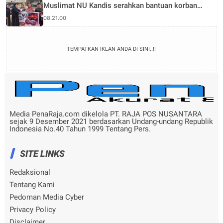
Muslimat NU Kandis serahkan bantuan korban
musibah kebakaran
08.21.00
TEMPATKAN IKLAN ANDA DI SINI..!!
Media PenaRaja.com dikelola PT. RAJA POS NUSANTARA
sejak 9 Desember 2021 berdasarkan Undang-undang Republik
Indonesia No.40 Tahun 1999 Tentang Pers.
SITE LINKS
Redaksional
Tentang Kami
Pedoman Media Cyber
Privacy Policy
Disclaimer