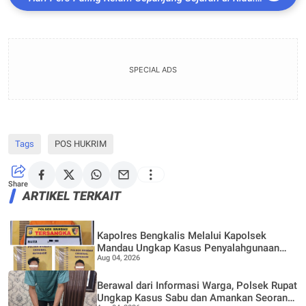
Killing The Press With Power
SPECIAL ADS
Tags
POS HUKRIM
Share
ARTIKEL TERKAIT
Kapolres Bengkalis Melalui Kapolsek
Mandau Ungkap Kasus Penyalahgunaan
Aug 04, 2026
Ekstasi di KTV VIP Duri, Tiga Orang
Diamankan
Berawal dari Informasi Warga, Polsek Rupat
Ungkap Kasus Sabu dan Amankan Seorang