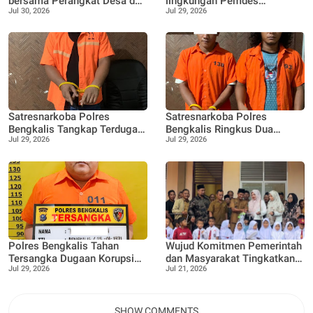
bersama Perangkat Desa dan
lingkungan Pemdes
Jul 30, 2026
Jul 29, 2026
Bhabinkamtibmas
Pangkalan Nyirih gelar
laksanakan Penanaman 100
pelatihan pengolahan Limbah
bibit Tanaman Pucuk Merah
dan Tanaman buah Jeruk
Satresnarkoba Polres
Satresnarkoba Polres
Bengkalis Tangkap Terduga
Bengkalis Ringkus Dua
Jul 29, 2026
Jul 29, 2026
Pengedar Sabu di Bantan,
Terduga Pengedar Sabu Saat
Dukung Program
Patroli Gabungan
Pencegahan Pemberantasan
Peredaran Gelap Narkotika
Polres Bengkalis Tahan
Wujud Komitmen Pemerintah
Tersangka Dugaan Korupsi
dan Masyarakat Tingkatkan
Jul 29, 2026
Jul 21, 2026
Dana Satpol PP TA 2021–
Akses Pendidikan, Gedung
2022
Lokal Jauh SDN 05 di
Resmikan
SHOW COMMENTS