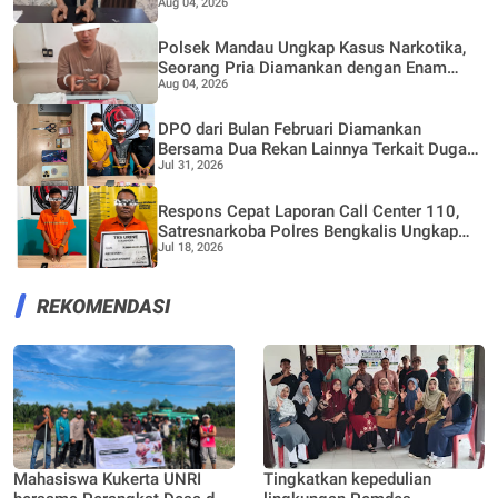
Aug 04, 2026
Pria
Polsek Mandau Ungkap Kasus Narkotika,
Seorang Pria Diamankan dengan Enam
Aug 04, 2026
Paket Diduga Sabu
DPO dari Bulan Februari Diamankan
Bersama Dua Rekan Lainnya Terkait Dugaan
Jul 31, 2026
Peredaran Narkotika Jenis Sabu
Respons Cepat Laporan Call Center 110,
Satresnarkoba Polres Bengkalis Ungkap
Jul 18, 2026
Kasus Peredaran Sabu di Mandau
REKOMENDASI
Mahasiswa Kukerta UNRI
Tingkatkan kepedulian