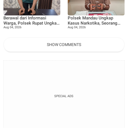
Berawal dari Informasi
Polsek Mandau Ungkap
Warga, Polsek Rupat Ungkap
Kasus Narkotika, Seorang
Aug 04, 2026
Aug 04, 2026
Kasus Sabu dan Amankan
Pria Diamankan dengan
Seorang Pria
Enam Paket Diduga Sabu
SHOW COMMENTS
SPECIAL ADS