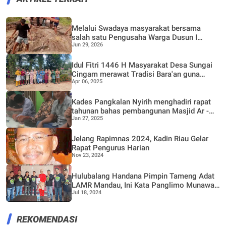
Melalui Swadaya masyarakat bersama
salah satu Pengusaha Warga Dusun I
Jun 29, 2026
Bantal Jaya Bergotong Royong Perbaiki
Jalan Rusak
Idul Fitri 1446 H Masyarakat Desa Sungai
Cingam merawat Tradisi Bara'an guna
Apr 06, 2025
mempererat Silaturrahmi
Kades Pangkalan Nyirih menghadiri rapat
tahunan bahas pembangunan Masjid Ar -
Jan 27, 2025
Ridwan dan Poskamling bersama warga
Dusun II
Jelang Rapimnas 2024, Kadin Riau Gelar
Rapat Pengurus Harian
Nov 23, 2024
Hulubalang Handana Pimpin Tameng Adat
LAMR Mandau, Ini Kata Panglimo Munawar
Jul 18, 2024
Rosidi
REKOMENDASI