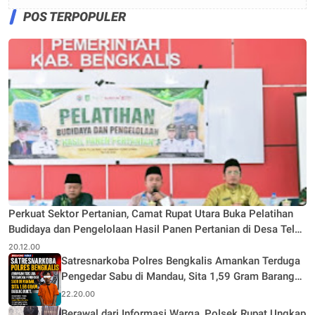
POS TERPOPULER
Perkuat Sektor Pertanian, Camat Rupat Utara Buka Pelatihan
Budidaya dan Pengelolaan Hasil Panen Pertanian di Desa Teluk
Rhu
20.12.00
Satresnarkoba Polres Bengkalis Amankan Terduga
Pengedar Sabu di Mandau, Sita 1,59 Gram Barang
Bukti
22.20.00
Berawal dari Informasi Warga, Polsek Rupat Ungkap