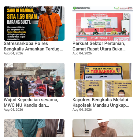
Satresnarkoba Polres
Perkuat Sektor Pertanian,
Bengkalis Amankan Terduga
Camat Rupat Utara Buka
Aug 04, 2026
Aug 04, 2026
Pengedar Sabu di Mandau,
Pelatihan Budidaya dan
Sita 1,59 Gram Barang Bukti
Pengelolaan Hasil Panen
Pertanian di Desa Teluk Rhu
Wujud Kepedulian sesama,
Kapolres Bengkalis Melalui
MWC NU Kandis dan
Kapolsek Mandau Ungkap
Aug 04, 2026
Aug 04, 2026
Muslimat NU Kandis
Kasus Penyalahgunaan
serahkan bantuan korban
Ekstasi di KTV VIP Duri, Tiga
musibah kebakaran
Orang Diamankan