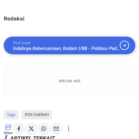
Redaksi
Next page
Indahnya Kebersamaan, Kodam I/BB - Poldasu Pada
Upacara Perayaan HUT Infanteri ”Queen Of The
Battle.”
SPECIAL ADS
Tags
POS DAERAH
Share
ARTIKEL TERKAIT