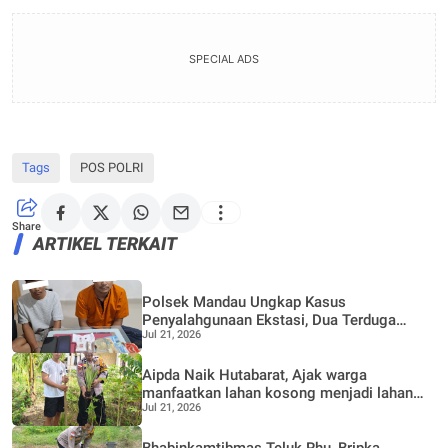
SPECIAL ADS
Tags
POS POLRI
Share
ARTIKEL TERKAIT
Polsek Mandau Ungkap Kasus
Penyalahgunaan Ekstasi, Dua Terduga
Jul 21, 2026
Diamankan Dukung Program P4GN
Aipda Naik Hutabarat, Ajak warga
manfaatkan lahan kosong menjadi lahan
Jul 21, 2026
Produktif, Perkebunan Nenas