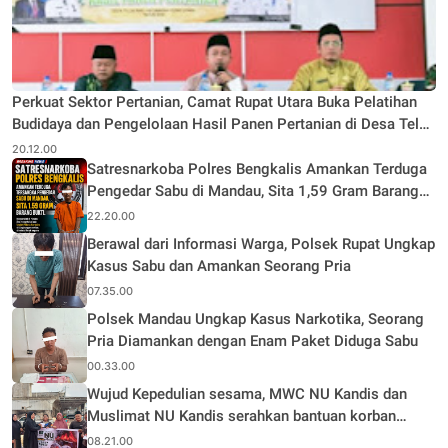
Perkuat Sektor Pertanian, Camat Rupat Utara Buka Pelatihan
Budidaya dan Pengelolaan Hasil Panen Pertanian di Desa Teluk
Rhu
20.12.00
Satresnarkoba Polres Bengkalis Amankan Terduga
Pengedar Sabu di Mandau, Sita 1,59 Gram Barang
Bukti
22.20.00
Berawal dari Informasi Warga, Polsek Rupat Ungkap
Kasus Sabu dan Amankan Seorang Pria
07.35.00
Polsek Mandau Ungkap Kasus Narkotika, Seorang
Pria Diamankan dengan Enam Paket Diduga Sabu
00.33.00
Wujud Kepedulian sesama, MWC NU Kandis dan
Muslimat NU Kandis serahkan bantuan korban
musibah kebakaran
08.21.00