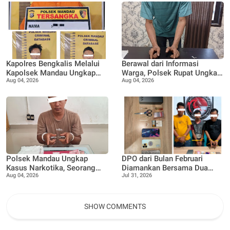
Pertanian di Desa Teluk Rhu
musibah kebakaran
Kapolres Bengkalis Melalui
Berawal dari Informasi
Kapolsek Mandau Ungkap
Warga, Polsek Rupat Ungkap
Aug 04, 2026
Aug 04, 2026
Kasus Penyalahgunaan
Kasus Sabu dan Amankan
Ekstasi di KTV VIP Duri, Tiga
Seorang Pria
Orang Diamankan
Polsek Mandau Ungkap
DPO dari Bulan Februari
Kasus Narkotika, Seorang
Diamankan Bersama Dua
Aug 04, 2026
Jul 31, 2026
Pria Diamankan dengan
Rekan Lainnya Terkait
Enam Paket Diduga Sabu
Dugaan Peredaran Narkotika
Jenis Sabu
SHOW COMMENTS