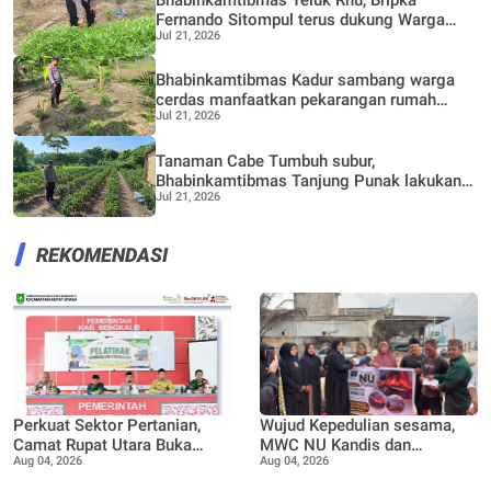
Bhabinkamtibmas Teluk Rhu, Bripka
Fernando Sitompul terus dukung Warga
Jul 21, 2026
dalam pemanfaatan pekarangan Rumah
Bhabinkamtibmas Kadur sambang warga
cerdas manfaatkan pekarangan rumah
Jul 21, 2026
untuk di buat lokasi pertanian bergizi
Tanaman Cabe Tumbuh subur,
Bhabinkamtibmas Tanjung Punak lakukan
Jul 21, 2026
perawatan bersama Petani
REKOMENDASI
Perkuat Sektor Pertanian,
Wujud Kepedulian sesama,
Camat Rupat Utara Buka
MWC NU Kandis dan
Aug 04, 2026
Aug 04, 2026
Pelatihan Budidaya dan
Muslimat NU Kandis
Pengelolaan Hasil Panen
serahkan bantuan korban