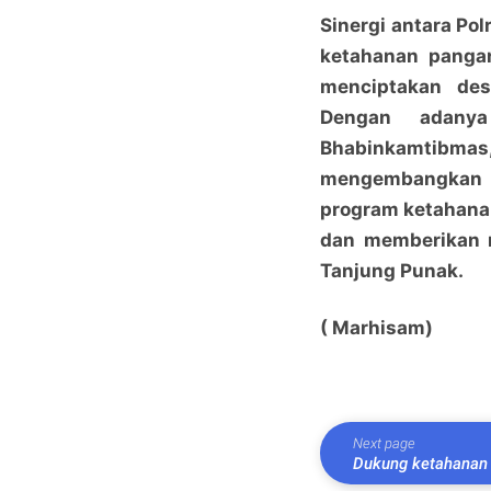
Sinergi antara P
ketahanan pangan
menciptakan desa
Dengan adanya
Bhabinkamtibmas
mengembangkan se
program ketahanan
dan memberikan m
Tanjung Punak.
( Marhisam)
Next page
Dukung ketahanan 
pekarangan kosong