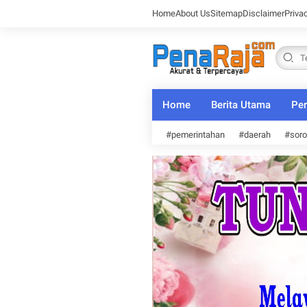
Home
About Us
Sitemap
Disclaimer
Priva
Home
Berita Utama
Per
#pemerintahan
#daerah
#soro