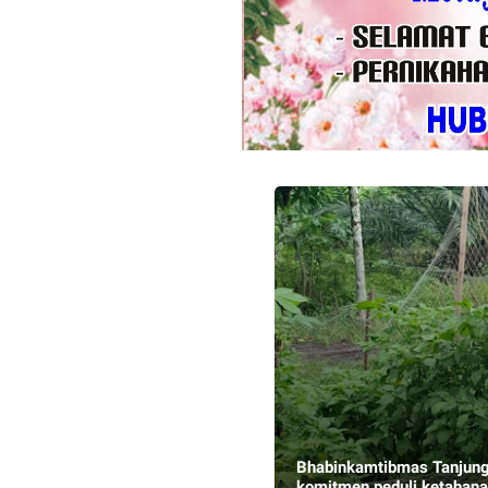
Bhabinkamtibmas Tanjung
komitmen peduli ketahan