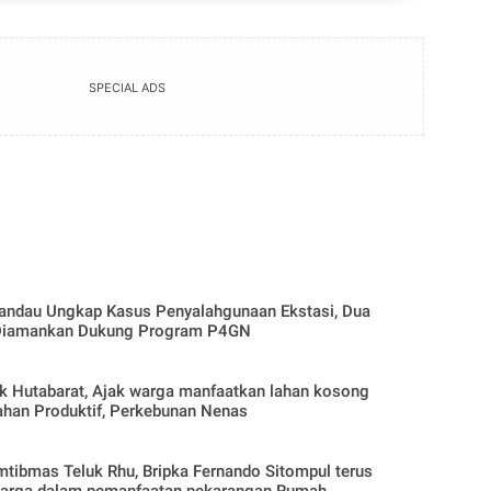
SPECIAL ADS
andau Ungkap Kasus Penyalahgunaan Ekstasi, Dua
Diamankan Dukung Program P4GN
arat, Ajak warga manfaatkan lahan kosong
ahan Produktif, Perkebunan Nenas
tibmas Teluk Rhu, Bripka Fernando Sitompul terus
arga dalam pemanfaatan pekarangan Rumah