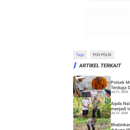
Tags
POS POLRI
ARTIKEL TERKAIT
Polsek M
Terduga 
Jul 21, 2026
Aipda Naik Hutab
menjadi l
Jul 21, 2026
Bhabinkam
dukung W