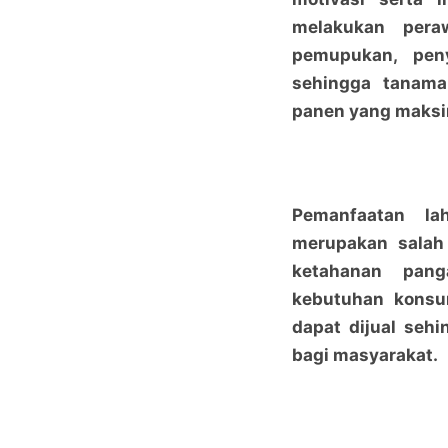
melakukan peraw
pemupukan, pen
sehingga tanam
panen yang maksi
Pemanfaatan l
merupakan salah
ketahanan pan
kebutuhan konsu
dapat dijual seh
bagi masyarakat.