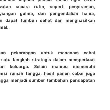
atan secara rutin, seperti penyiraman,
yiangan gulma, dan pengendalian hama,
an dapat tumbuh sehat dan menghasilkan
mal.
ahan pekarangan untuk menanam cabai
 satu langkah strategis dalam memperkuat
gan keluarga. Selain mampu memenuhi
Bhabinkamtibmas Tanjung Punak, Lakukan
Bhabinkamtibmas Tanjung Punak, Lakukan
msi rumah tangga, hasil panen cabai juga
pendampingan warga binaan bentuk komitmen
pendampingan warga binaan bentuk komitmen
peduli ketahanan pangan
penaraja.com
peduli ketahanan pangan
penaraja.com
ingga menjadi sumber tambahan pendapatan
Bagikan ke media lain
Bagikan ke media lain