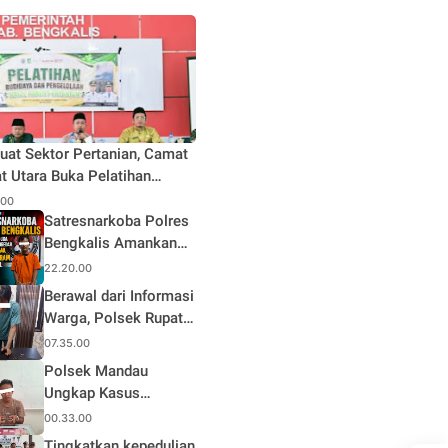
uat Sektor Pertanian, Camat
t Utara Buka Pelatihan
daya dan Pengelolaan Hasil
.00
n Pertanian di Desa Teluk
Satresnarkoba Polres
Bengkalis Amankan
Terduga Pengedar
22.20.00
Sabu di Mandau, Sita
Berawal dari Informasi
1,59 Gram Barang
Warga, Polsek Rupat
Bukti
Ungkap Kasus Sabu
07.35.00
dan Amankan Seorang
Polsek Mandau
Pria
Ungkap Kasus
Narkotika, Seorang
00.33.00
Pria Diamankan
Tingkatkan kepedulian