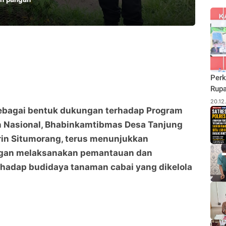
Perk
Rupa
Budi
20.12
Sebagai bentuk dukungan terhadap Program
Pane
Rhu
 Nasional, Bhabinkamtibmas Desa Tanjung
rin Situmorang, terus menunjukkan
gan melaksanakan pemantauan dan
hadap budidaya tanaman cabai yang dikelola