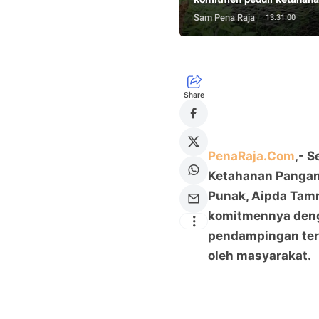
Sam Pena Raja
13.31.00
Share
PenaRaja.Com
,- 
Ketahanan Pangan
Punak, Aipda Tam
komitmennya den
pendampingan ter
oleh masyarakat.