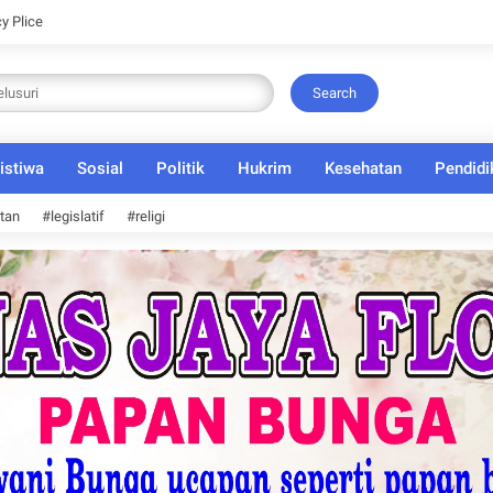
cy Plice
Search
istiwa
Sosial
Politik
Hukrim
Kesehatan
Pendidi
tan
#legislatif
#religi