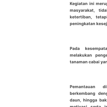
Kegiatan ini meru
masyarakat, ti
ketertiban, tet
peningkatan kesej
Pada kesempata
melakukan penge
tanaman cabai ya
Pemantauan d
berkembang deng
daun, hingga bak
motivasi serta 