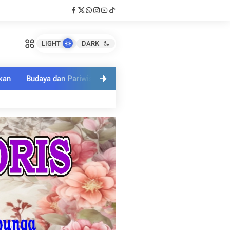
LIGHT
DARK
kan
Budaya dan Pariwisata
Polri