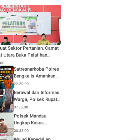
uat Sektor Pertanian, Camat
t Utara Buka Pelatihan
daya dan Pengelolaan Hasil
.00
n Pertanian di Desa Teluk
Satresnarkoba Polres
Bengkalis Amankan
Terduga Pengedar
22.20.00
Sabu di Mandau, Sita
Berawal dari Informasi
1,59 Gram Barang
Warga, Polsek Rupat
Bukti
Ungkap Kasus Sabu
07.35.00
dan Amankan Seorang
Polsek Mandau
Pria
Ungkap Kasus
Narkotika, Seorang
00.33.00
Pria Diamankan
Wujud Kepedulian