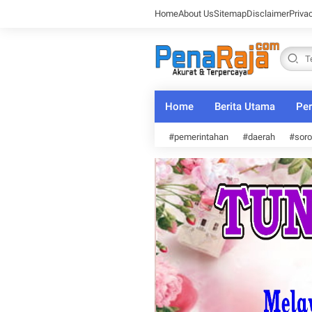
Home
About Us
Sitemap
Disclaimer
Priva
Home
Berita Utama
Per
#pemerintahan
#daerah
#soro