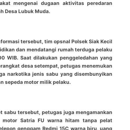
akat mengenai dugaan aktivitas peredaran
yah Desa Lubuk Muda.
formasi tersebut, tim opsnal Polsek Siak Kecil
idikan dan mendatangi rumah terduga pelaku
.00 WIB. Saat dilakukan penggeledahan yang
perangkat desa setempat, petugas menemukan
ga narkotika jenis sabu yang disembunyikan
n sepeda motor milik pelaku.
Polsek Siak Kecil Ungkap Kasus Sabu, Empat Paket
Polsek Siak Kecil Ungkap Kasus Sabu, Empat Paket
Narkotika Diamankan dari Seorang Pria
Narkotika Diamankan dari Seorang Pria
penaraja.com
penaraja.com
Bagikan ke media lain
Bagikan ke media lain
et sabu tersebut, petugas juga mengamankan
 motor Satria FU warna hitam tanpa pelat
 telepon genggam Redmi 15C warna biru, uang