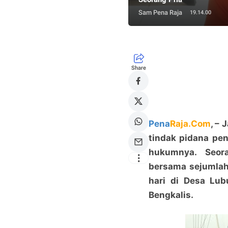
Sam Pena Raja
19.14.00
Share
Pena
Raja.Com
, –
tindak pidana pen
hukumnya. Seora
bersama sejumlah
hari di Desa Lub
Bengkalis.