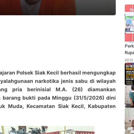
Perk
Rupa
Budi
20.12
Pane
Rhu
 Jajaran Polsek Siak Kecil berhasil mengungkap
yalahgunaan narkotika jenis sabu di wilayah
ng pria berinisial M.A. (26) diamankan
 barang bukti pada Minggu (31/5/2026) dini
uk Muda, Kecamatan Siak Kecil, Kabupaten