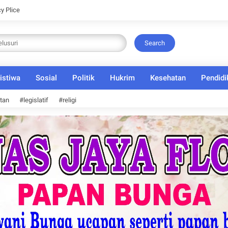
cy Plice
Search
istiwa
Sosial
Politik
Hukrim
Kesehatan
Pendidi
tan
#legislatif
#religi