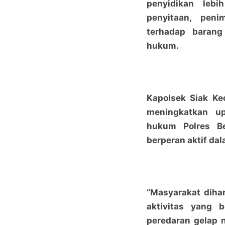
penyidikan lebi
penyitaan, peni
terhadap barang
hukum.
Kapolsek Siak Ke
meningkatkan up
hukum Polres B
berperan aktif da
“Masyarakat diha
aktivitas yang 
peredaran gelap 