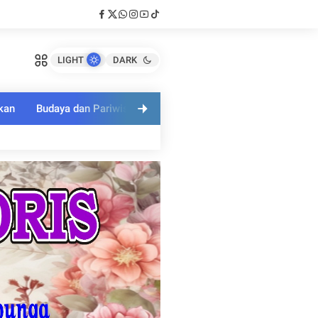
LIGHT
DARK
kan
Budaya dan Pariwisata
Polri