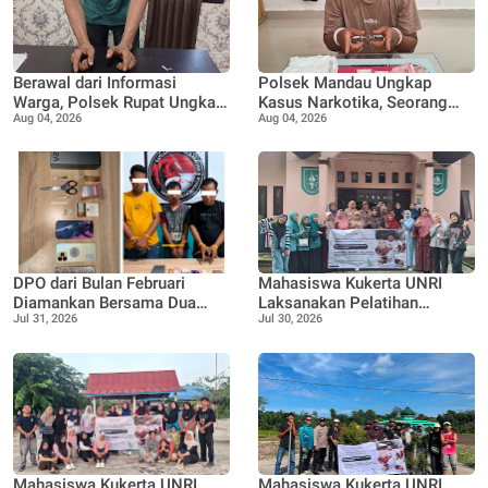
Berawal dari Informasi
Polsek Mandau Ungkap
Warga, Polsek Rupat Ungkap
Kasus Narkotika, Seorang
Aug 04, 2026
Aug 04, 2026
Kasus Sabu dan Amankan
Pria Diamankan dengan
Seorang Pria
Enam Paket Diduga Sabu
DPO dari Bulan Februari
Mahasiswa Kukerta UNRI
Diamankan Bersama Dua
Laksanakan Pelatihan
Jul 31, 2026
Jul 30, 2026
Rekan Lainnya Terkait
Pemanfaatan Minyak
Dugaan Peredaran Narkotika
Jelantah menjadi Lilin
Jenis Sabu
Aromaterapi bersama Tim
Penggerak PKK Pangkalan
Nyirih
Mahasiswa Kukerta UNRI
Mahasiswa Kukerta UNRI