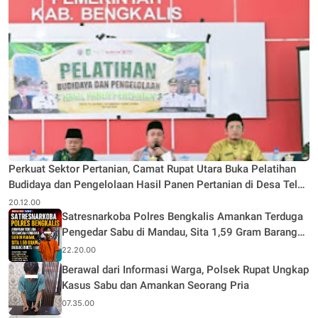
Perkuat Sektor Pertanian, Camat Rupat Utara Buka Pelatihan
Budidaya dan Pengelolaan Hasil Panen Pertanian di Desa Teluk
Rhu
20.12.00
Satresnarkoba Polres Bengkalis Amankan Terduga
Pengedar Sabu di Mandau, Sita 1,59 Gram Barang
Bukti
22.20.00
Berawal dari Informasi Warga, Polsek Rupat Ungkap
Kasus Sabu dan Amankan Seorang Pria
07.35.00