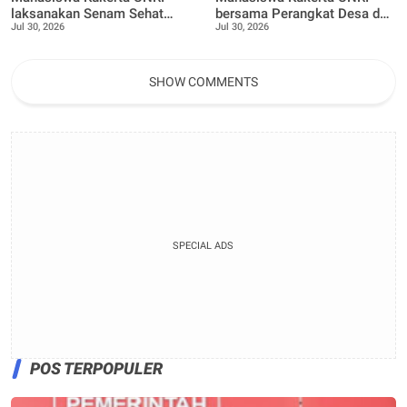
laksanakan Senam Sehat
bersama Perangkat Desa dan
Jul 30, 2026
Jul 30, 2026
bersama Ibu ibu dan Remaja
Bhabinkamtibmas
Desa Pangkalan Nyirih
laksanakan Penanaman 100
bibit Tanaman Pucuk Merah
dan Tanaman buah Jeruk
SHOW COMMENTS
SPECIAL ADS
POS TERPOPULER