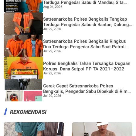
Terduga Pengedar Sabu di Mandau, Sita
Aug 04, 2026
1,59 Gram Barang Bukti
Satresnarkoba Polres Bengkalis Tangkap
Terduga Pengedar Sabu di Bantan, Dukung
Jul 29, 2026
Program Pencegahan Pemberantasan
Peredaran Gelap Narkotika
Satresnarkoba Polres Bengkalis Ringkus
Dua Terduga Pengedar Sabu Saat Patroli
Jul 29, 2026
Gabungan
Polres Bengkalis Tahan Tersangka Dugaan
Korupsi Dana Satpol PP TA 2021–2022
Jul 29, 2026
Gerak Cepat Satresnarkoba Polres
Bengkalis, Pengedar Sabu Dibekuk di Rimba
Jul 20, 2026
Sekampung
REKOMENDASI