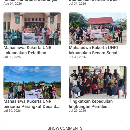
Aug 04, 2026
Jul 31, 2026
Pria Diamankan dengan
Rekan Lainnya Terkait
Enam Paket Diduga Sabu
Dugaan Peredaran Narkotika
Jenis Sabu
Mahasiswa Kukerta UNRI
Mahasiswa Kukerta UNRI
Laksanakan Pelatihan
laksanakan Senam Sehat
Jul 30, 2026
Jul 30, 2026
Pemanfaatan Minyak
bersama Ibu ibu dan Remaja
Jelantah menjadi Lilin
Desa Pangkalan Nyirih
Aromaterapi bersama Tim
Penggerak PKK Pangkalan
Nyirih
Mahasiswa Kukerta UNRI
Tingkatkan kepedulian
bersama Perangkat Desa dan
lingkungan Pemdes
Jul 30, 2026
Jul 29, 2026
Bhabinkamtibmas
Pangkalan Nyirih gelar
laksanakan Penanaman 100
pelatihan pengolahan Limbah
bibit Tanaman Pucuk Merah
dan Tanaman buah Jeruk
SHOW COMMENTS