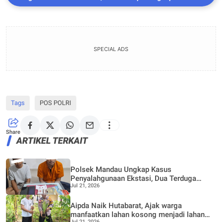
Kasus Sabu dalam Operasi ANTIK 2026
SPECIAL ADS
Tags
POS POLRI
Share
ARTIKEL TERKAIT
Polsek Mandau Ungkap Kasus
Penyalahgunaan Ekstasi, Dua Terduga
Jul 21, 2026
Diamankan Dukung Program P4GN
Aipda Naik Hutabarat, Ajak warga
manfaatkan lahan kosong menjadi lahan
Jul 21, 2026