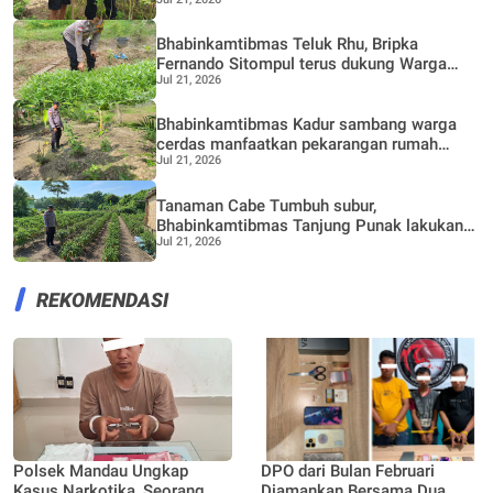
Produktif, Perkebunan Nenas
Bhabinkamtibmas Teluk Rhu, Bripka
Fernando Sitompul terus dukung Warga
Jul 21, 2026
dalam pemanfaatan pekarangan Rumah
Bhabinkamtibmas Kadur sambang warga
cerdas manfaatkan pekarangan rumah
Jul 21, 2026
untuk di buat lokasi pertanian bergizi
Tanaman Cabe Tumbuh subur,
Bhabinkamtibmas Tanjung Punak lakukan
Jul 21, 2026
perawatan bersama Petani
REKOMENDASI
Polsek Mandau Ungkap
DPO dari Bulan Februari
Kasus Narkotika, Seorang
Diamankan Bersama Dua