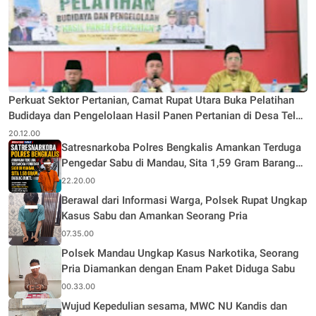
Perkuat Sektor Pertanian, Camat Rupat Utara Buka Pelatihan
Budidaya dan Pengelolaan Hasil Panen Pertanian di Desa Teluk
Rhu
20.12.00
Satresnarkoba Polres Bengkalis Amankan Terduga
Pengedar Sabu di Mandau, Sita 1,59 Gram Barang
Bukti
22.20.00
Berawal dari Informasi Warga, Polsek Rupat Ungkap
Kasus Sabu dan Amankan Seorang Pria
07.35.00
Polsek Mandau Ungkap Kasus Narkotika, Seorang
Pria Diamankan dengan Enam Paket Diduga Sabu
00.33.00
Wujud Kepedulian sesama, MWC NU Kandis dan