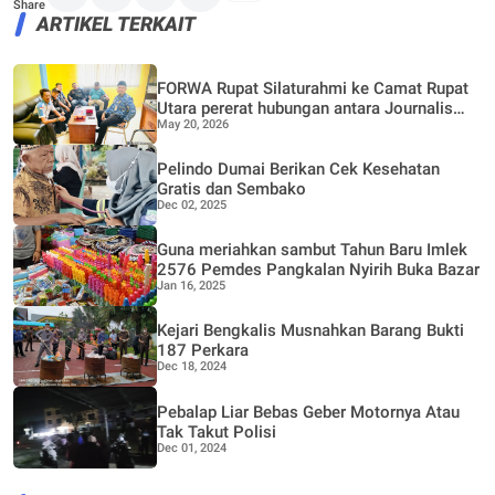
Share
ARTIKEL TERKAIT
FORWA Rupat Silaturahmi ke Camat Rupat
Utara pererat hubungan antara Journalis
May 20, 2026
dan Pemerintahan
Pelindo Dumai Berikan Cek Kesehatan
Gratis dan Sembako
Dec 02, 2025
Guna meriahkan sambut Tahun Baru Imlek
2576 Pemdes Pangkalan Nyirih Buka Bazar
Jan 16, 2025
Kejari Bengkalis Musnahkan Barang Bukti
187 Perkara
Dec 18, 2024
Pebalap Liar Bebas Geber Motornya Atau
Tak Takut Polisi
Dec 01, 2024