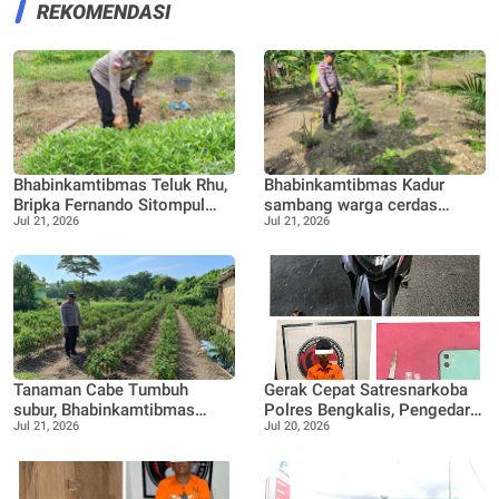
REKOMENDASI
Bhabinkamtibmas Teluk Rhu,
Bhabinkamtibmas Kadur
Bripka Fernando Sitompul
sambang warga cerdas
Jul 21, 2026
Jul 21, 2026
terus dukung Warga dalam
manfaatkan pekarangan
pemanfaatan pekarangan
rumah untuk di buat lokasi
Rumah
pertanian bergizi
Tanaman Cabe Tumbuh
Gerak Cepat Satresnarkoba
subur, Bhabinkamtibmas
Polres Bengkalis, Pengedar
Jul 21, 2026
Jul 20, 2026
Tanjung Punak lakukan
Sabu Dibekuk di Rimba
perawatan bersama Petani
Sekampung