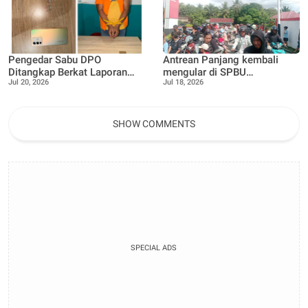
Pengedar Sabu DPO
Antrean Panjang kembali
Ditangkap Berkat Laporan
mengular di SPBU
Jul 20, 2026
Jul 18, 2026
Call Center 110,
16.287.090, Teluk Lecah,
Satresnarkoba Polres
Warga Keluhkan ada nya
Bengkalis Tegaskan
Pembatasan Pengisian BBM
Komitmen P4GN
SHOW COMMENTS
SPECIAL ADS