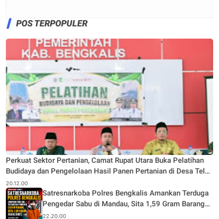
POS TERPOPULER
Perkuat Sektor Pertanian, Camat Rupat Utara Buka Pelatihan
Budidaya dan Pengelolaan Hasil Panen Pertanian di Desa Teluk
Rhu
20.12.00
Satresnarkoba Polres Bengkalis Amankan Terduga
Pengedar Sabu di Mandau, Sita 1,59 Gram Barang
Bukti
22.20.00