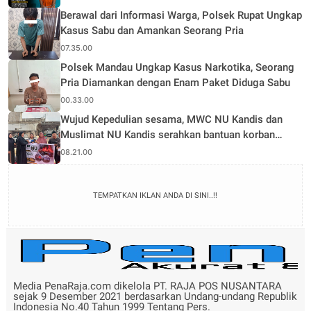
Berawal dari Informasi Warga, Polsek Rupat Ungkap
Kasus Sabu dan Amankan Seorang Pria
07.35.00
Polsek Mandau Ungkap Kasus Narkotika, Seorang
Pria Diamankan dengan Enam Paket Diduga Sabu
00.33.00
Wujud Kepedulian sesama, MWC NU Kandis dan
Muslimat NU Kandis serahkan bantuan korban
musibah kebakaran
08.21.00
TEMPATKAN IKLAN ANDA DI SINI..!!
Media PenaRaja.com dikelola PT. RAJA POS NUSANTARA
sejak 9 Desember 2021 berdasarkan Undang-undang Republik
Indonesia No.40 Tahun 1999 Tentang Pers.