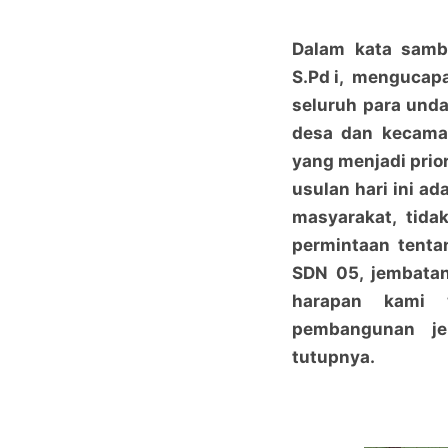
Dalam kata samb
S.Pd i, mengucap
seluruh para und
desa dan kecama
yang menjadi prio
usulan hari ini ad
masyarakat, tida
permintaan tent
SDN 05, jembatan
harapan kami 
pembangunan jem
tutupnya.