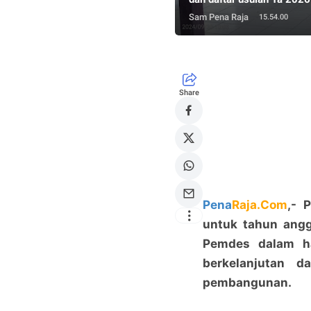
Sam Pena Raja
15.54.00
Share
Pena
Raja.Com
,- 
untuk tahun angg
Pemdes dalam h
berkelanjutan 
pembangunan.