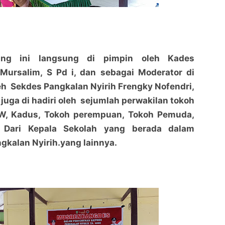
ng ini langsung di pimpin oleh Kades
 Mursalim, S Pd i, dan sebagai Moderator di
h Sekdes Pangkalan Nyirih Frengky Nofendri,
i juga di hadiri oleh sejumlah perwakilan tokoh
W, Kadus, Tokoh perempuan, Tokoh Pemuda,
n Dari Kepala Sekolah yang berada dalam
kalan Nyirih.yang lainnya.
Pangkalan Nyirih adakan MusrembangDes dalam
Pangkalan Nyirih adakan MusrembangDes dalam
Penyusunan RKPDes Ta 2025 dan daftar usulan Ta
Penyusunan RKPDes Ta 2025 dan daftar usulan Ta
2026
penaraja.com
2026
penaraja.com
Bagikan ke media lain
Bagikan ke media lain