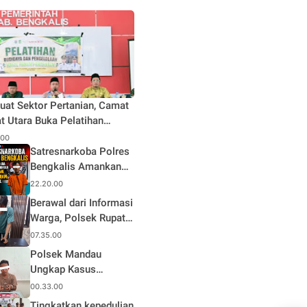
uat Sektor Pertanian, Camat
t Utara Buka Pelatihan
daya dan Pengelolaan Hasil
.00
n Pertanian di Desa Teluk
Satresnarkoba Polres
Bengkalis Amankan
Terduga Pengedar
22.20.00
Sabu di Mandau, Sita
Berawal dari Informasi
1,59 Gram Barang
Warga, Polsek Rupat
Bukti
Ungkap Kasus Sabu
07.35.00
dan Amankan Seorang
Polsek Mandau
Pria
Ungkap Kasus
Narkotika, Seorang
00.33.00
Pria Diamankan
Tingkatkan kepedulian