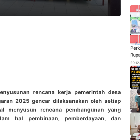
Perk
Rupa
Budi
20.12
Pane
Rhu
Penyusunan rencana kerja pemerintah desa
aran 2025 gencar dilaksanakan oleh setiap
al menyusun rencana pembangunan yang
dalam hal pembinaan, pemberdayaan, dan