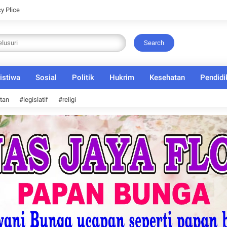
cy Plice
Search
istiwa
Sosial
Politik
Hukrim
Kesehatan
Pendidi
tan
#legislatif
#religi