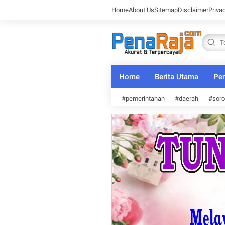
Home
About Us
Sitemap
Disclaimer
Priva
Home
Berita Utama
Per
#pemerintahan
#daerah
#soro