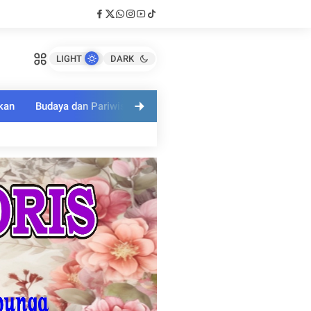
LIGHT
DARK
kan
Budaya dan Pariwisata
Polri