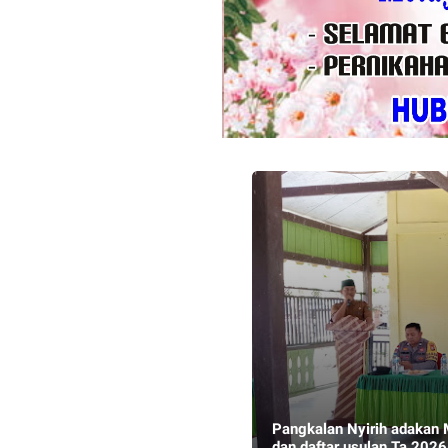
Pangkalan Nyirih adakan MusrembangDes dalam Penyusunan RKPDes Ta 2025
dan daftar usulan Ta 2026