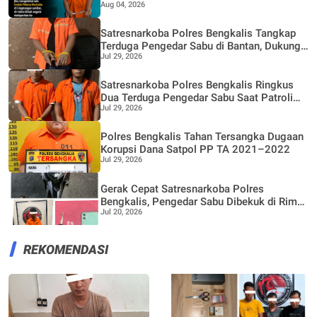
Aug 04, 2026
1,59 Gram Barang Bukti
Satresnarkoba Polres Bengkalis Tangkap
Terduga Pengedar Sabu di Bantan, Dukung
Jul 29, 2026
Program Pencegahan Pemberantasan
Peredaran Gelap Narkotika
Satresnarkoba Polres Bengkalis Ringkus
Dua Terduga Pengedar Sabu Saat Patroli
Jul 29, 2026
Gabungan
Polres Bengkalis Tahan Tersangka Dugaan
Korupsi Dana Satpol PP TA 2021–2022
Jul 29, 2026
Gerak Cepat Satresnarkoba Polres
Bengkalis, Pengedar Sabu Dibekuk di Rimba
Jul 20, 2026
Sekampung
REKOMENDASI