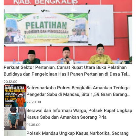
Perkuat Sektor Pertanian, Camat Rupat Utara Buka Pelatihan
Budidaya dan Pengelolaan Hasil Panen Pertanian di Desa Teluk
Rhu
20.12.00
Satresnarkoba Polres Bengkalis Amankan Terduga
Pengedar Sabu di Mandau, Sita 1,59 Gram Barang
Bukti
22.20.00
Berawal dari Informasi Warga, Polsek Rupat Ungkap
Kasus Sabu dan Amankan Seorang Pria
07.35.00
Polsek Mandau Ungkap Kasus Narkotika, Seorang