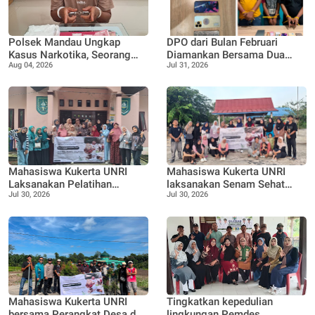
Polsek Mandau Ungkap
DPO dari Bulan Februari
Kasus Narkotika, Seorang
Diamankan Bersama Dua
Aug 04, 2026
Jul 31, 2026
Pria Diamankan dengan
Rekan Lainnya Terkait
Enam Paket Diduga Sabu
Dugaan Peredaran Narkotika
Jenis Sabu
Mahasiswa Kukerta UNRI
Mahasiswa Kukerta UNRI
Laksanakan Pelatihan
laksanakan Senam Sehat
Jul 30, 2026
Jul 30, 2026
Pemanfaatan Minyak
bersama Ibu ibu dan Remaja
Jelantah menjadi Lilin
Desa Pangkalan Nyirih
Aromaterapi bersama Tim
Penggerak PKK Pangkalan
Nyirih
Mahasiswa Kukerta UNRI
Tingkatkan kepedulian
bersama Perangkat Desa dan
lingkungan Pemdes