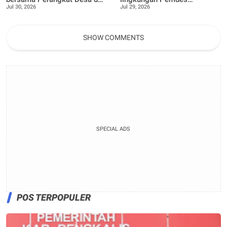
Jul 30, 2026
Jul 29, 2026
Bhabinkamtibmas
Pangkalan Nyirih gelar
laksanakan Penanaman 100
pelatihan pengolahan Limbah
bibit Tanaman Pucuk Merah
dan Tanaman buah Jeruk
SHOW COMMENTS
SPECIAL ADS
POS TERPOPULER