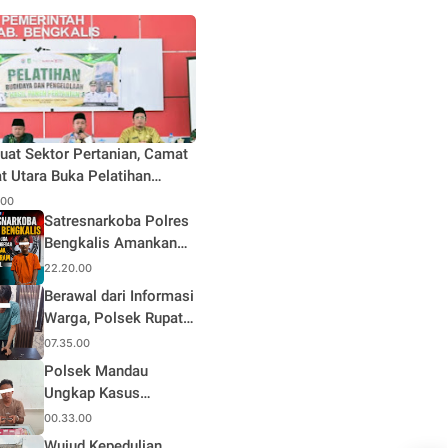
uat Sektor Pertanian, Camat
t Utara Buka Pelatihan
daya dan Pengelolaan Hasil
.00
n Pertanian di Desa Teluk
Satresnarkoba Polres
Bengkalis Amankan
Terduga Pengedar
22.20.00
Sabu di Mandau, Sita
Berawal dari Informasi
1,59 Gram Barang
Warga, Polsek Rupat
Bukti
Ungkap Kasus Sabu
07.35.00
dan Amankan Seorang
Polsek Mandau
Pria
Ungkap Kasus
Narkotika, Seorang
00.33.00
Pria Diamankan
Wujud Kepedulian