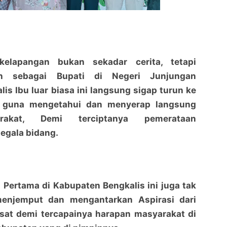
kelapangan bukan sekadar cerita, tetapi
lih sebagai Bupati di Negeri Junjungan
is Ibu luar biasa ini langsung sigap turun ke
, guna mengetahui dan menyerap langsung
arakat, Demi terciptanya pemerataan
egala bidang.
Temu Ramah Forum Wartawan Rupat bersama
Temu Ramah Forum Wartawan Rupat bersama
Bupati Bengkalis Kasmarni solid bergerak
Bupati Bengkalis Kasmarni solid bergerak
Membangun Negri
penaraja.com
Membangun Negri
penaraja.com
Pertama di Kabupaten Bengkalis ini juga tak
Bagikan ke media lain
Bagikan ke media lain
enjemput dan mengantarkan Aspirasi dari
sat demi tercapainya harapan masyarakat di