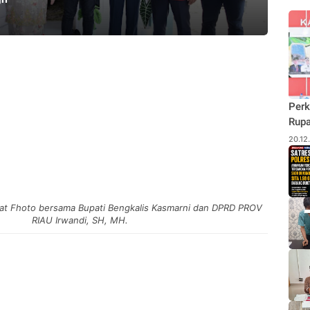
Perk
Rupa
Budi
20.12
Pane
Rhu
pat Fhoto bersama Bupati Bengkalis Kasmarni dan DPRD PROV
RIAU Irwandi, SH, MH.