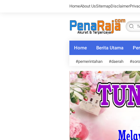
Home
About Us
Sitemap
Disclaimer
Priva
Home
Berita Utama
Per
#pemerintahan
#daerah
#soro