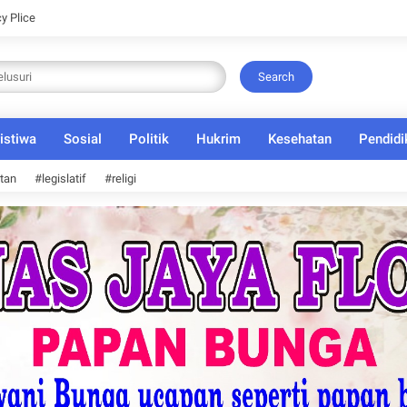
cy Plice
Search
istiwa
Sosial
Politik
Hukrim
Kesehatan
Pendidi
tan
#legislatif
#religi