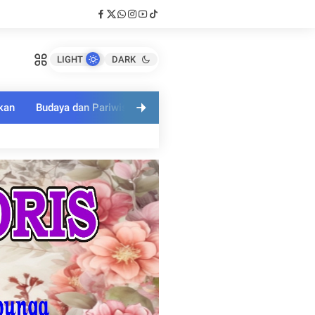
LIGHT
DARK
kan
Budaya dan Pariwisata
Polri