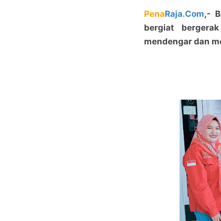
Pena
Raja.Com
,- 
bergiat bergera
mendengar dan me