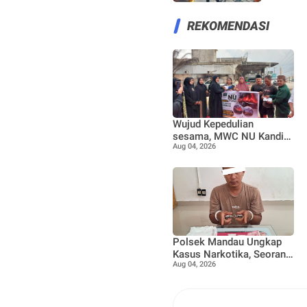
REKOMENDASI
Wujud Kepedulian
sesama, MWC NU Kandis
Aug 04, 2026
dan Muslimat NU Kandis
serahkan bantuan korban
musibah kebakaran
Polsek Mandau Ungkap
Kasus Narkotika, Seorang
Aug 04, 2026
Pria Diamankan dengan
Enam Paket Diduga Sabu