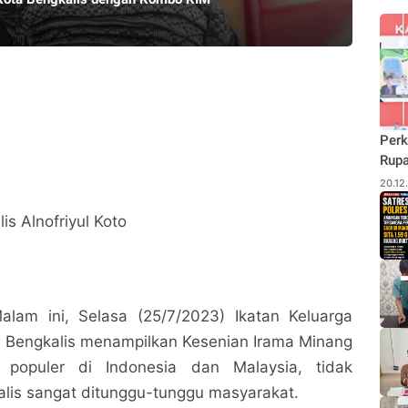
Perk
Rupa
Budi
20.12
Pane
Rhu
s Alnofriyul Koto
lam ini, Selasa (25/7/2023) Ikatan Keluarga
) Bengkalis menampilkan Kesenian Irama Minang
 populer di Indonesia dan Malaysia, tidak
kalis sangat ditunggu-tunggu masyarakat.