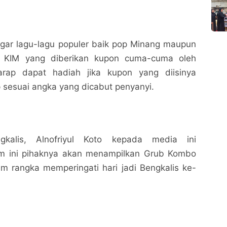
ar lagu-lagu populer baik pop Minang maupun
n KIM yang diberikan kupon cuma-cuma oleh
harap dapat hadiah jika kupon yang diisinya
 sesuai angka yang dicabut penyanyi.
kalis, Alnofriyul Koto kepada media ini
m ini pihaknya akan menampilkan Grub Kombo
am rangka memperingati hari jadi Bengkalis ke-
Malam Ini, IKMR Goyang Kota Bengkalis dengan
Malam Ini, IKMR Goyang Kota Bengkalis dengan
Kombo KIM
Kombo KIM