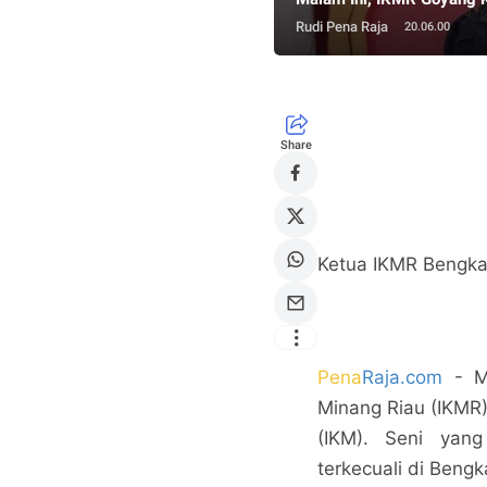
Rudi Pena Raja
20.06.00
Share
Ketua IKMR Bengkali
Pena
Raja.com
- Ma
Minang Riau (IKMR
(IKM). Seni yang
terkecuali di Beng