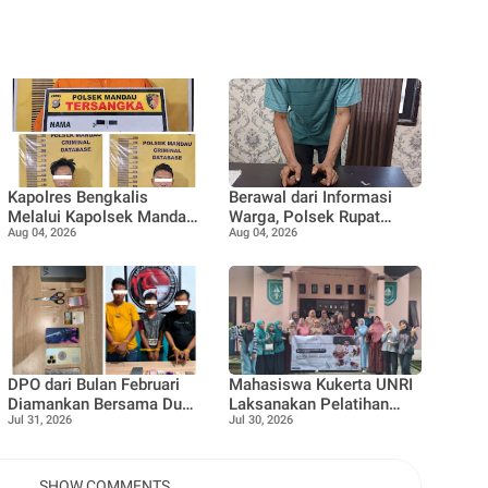
Kapolres Bengkalis
Berawal dari Informasi
Melalui Kapolsek Mandau
Warga, Polsek Rupat
Aug 04, 2026
Aug 04, 2026
Ungkap Kasus
Ungkap Kasus Sabu dan
Penyalahgunaan Ekstasi
Amankan Seorang Pria
di KTV VIP Duri, Tiga
Orang Diamankan
DPO dari Bulan Februari
Mahasiswa Kukerta UNRI
Diamankan Bersama Dua
Laksanakan Pelatihan
Jul 31, 2026
Jul 30, 2026
Rekan Lainnya Terkait
Pemanfaatan Minyak
Dugaan Peredaran
Jelantah menjadi Lilin
Narkotika Jenis Sabu
Aromaterapi bersama Tim
Penggerak PKK
SHOW COMMENTS