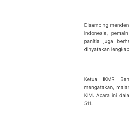
Disamping mendeng
Indonesia, pemai
panitia juga ber
dinyatakan lengkap
Ketua IKMR Beng
mengatakan, mala
KIM. Acara ini dal
511.