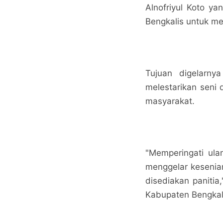
Alnofriyul Koto y
Bengkalis untuk me
Tujuan digelarny
melestarikan seni
masyarakat.
"Memperingati ula
menggelar kesenia
disediakan panitia
Kabupaten Bengkali