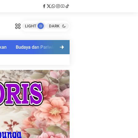
LIGHT
DARK
kan
Budaya dan Pariwisata
Polri