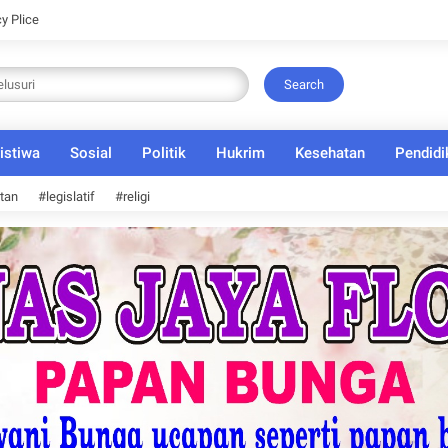
cy Plice
Search
istiwa
Sosial
Politik
Hukrim
Kesehatan
Pendidi
tan
#legislatif
#religi