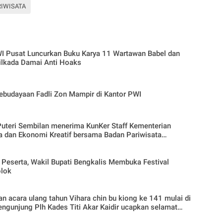
RIWISATA
I Pusat Luncurkan Buku Karya 11 Wartawan Babel dan
ilkada Damai Anti Hoaks
ebudayaan Fadli Zon Mampir di Kantor PWI
uteri Sembilan menerima KunKer Staff Kementerian
a dan Ekonomi Kreatif bersama Badan Pariwisata
reatif Republik Indonesia
5 Peserta, Wakil Bupati Bengkalis Membuka Festival
lok
acara ulang tahun Vihara chin bu kiong ke 141 mulai di
engunjung Plh Kades Titi Akar Kaidir ucapkan selamat