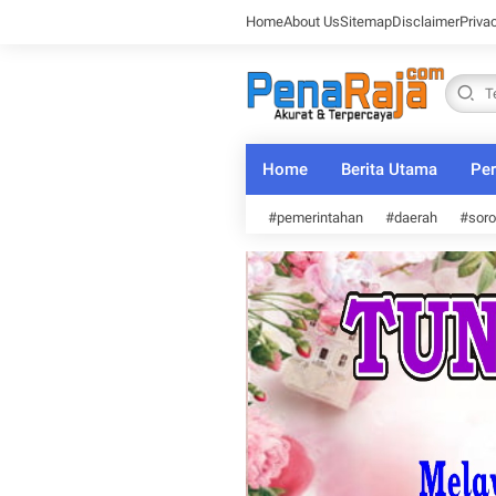
Home
About Us
Sitemap
Disclaimer
Priva
Home
Berita Utama
Per
#pemerintahan
#daerah
#soro