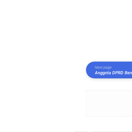
Next page
Anggota DPRD Beng
bersama Kapolres 