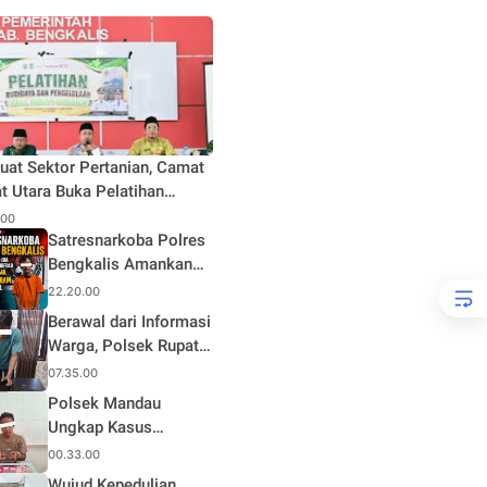
uat Sektor Pertanian, Camat
t Utara Buka Pelatihan
daya dan Pengelolaan Hasil
.00
n Pertanian di Desa Teluk
Satresnarkoba Polres
Bengkalis Amankan
Terduga Pengedar
22.20.00
Sabu di Mandau, Sita
Berawal dari Informasi
1,59 Gram Barang
Warga, Polsek Rupat
Bukti
Ungkap Kasus Sabu
07.35.00
dan Amankan Seorang
Polsek Mandau
Pria
Ungkap Kasus
Narkotika, Seorang
00.33.00
Pria Diamankan
Wujud Kepedulian