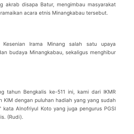
penaraja.com
penaraja.com
ang akrab disapa Batur, mengimbau masyarakat
ramaikan acara etnis Minangkabau tersebut.
Bagikan ke media lain
Bagikan ke media lain
a Kesenian Irama Minang salah satu upaya
 dan budaya Minangkabau, sekaligus menghibur
ng tahun Bengkalis ke-511 ini, kami dari IKMR
n KIM dengan puluhan hadiah yang yang sudah
," kata Alnofriyul Koto yang juga pengurus PGSI
s. (Rudi).