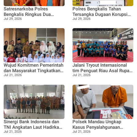
Satresnarkoba Polres
Polres Bengkalis Tahan
Bengkalis Ringkus Dua
Tersangka Dugaan Korupsi
Jul 29, 2026
Jul 29, 2026
Terduga Pengedar Sabu Saat
Dana Satpol PP TA 2021–
Patroli Gabungan
2022
Wujud Komitmen Pemerintah
Jalani Tryout Internasional
dan Masyarakat Tingkatkan
tim Penguat Riau Asal Rupat
Jul 21, 2026
Jul 21, 2026
Akses Pendidikan, Gedung
Desa Pangkalan Nyirih,
Lokal Jauh SDN 05 di
Lawan Tim Nas Malaysia
Resmikan
Sinergi Bank Indonesia dan
Polsek Mandau Ungkap
TNI Angkatan Laut Hadirkan
Kasus Penyalahgunaan
Jul 21, 2026
Jul 21, 2026
Ekspedisi Rupiah Berdaulat
Ekstasi, Dua Terduga