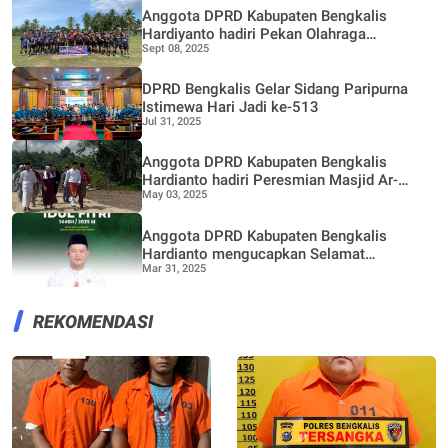
Anggota DPRD Kabupaten Bengkalis
Hardiyanto hadiri Pekan Olahraga
Sept 08, 2025
Masyarakat (POM) Desa Pangkalan Nyirih
DPRD Bengkalis Gelar Sidang Paripurna
Istimewa Hari Jadi ke-513
Jul 31, 2025
Anggota DPRD Kabupaten Bengkalis
Hardianto hadiri Peresmian Masjid Ar-
May 03, 2025
Ridwan Desa Pangkalan Nyirih
Anggota DPRD Kabupaten Bengkalis
Hardianto mengucapkan Selamat
Mar 31, 2025
merayakan Hari Raya Aidil Fitri 1446 H
REKOMENDASI