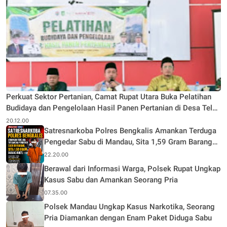
Perkuat Sektor Pertanian, Camat Rupat Utara Buka Pelatihan
Budidaya dan Pengelolaan Hasil Panen Pertanian di Desa Teluk
Rhu
20.12.00
Satresnarkoba Polres Bengkalis Amankan Terduga
Pengedar Sabu di Mandau, Sita 1,59 Gram Barang
Bukti
22.20.00
Berawal dari Informasi Warga, Polsek Rupat Ungkap
Kasus Sabu dan Amankan Seorang Pria
07.35.00
Polsek Mandau Ungkap Kasus Narkotika, Seorang
Pria Diamankan dengan Enam Paket Diduga Sabu