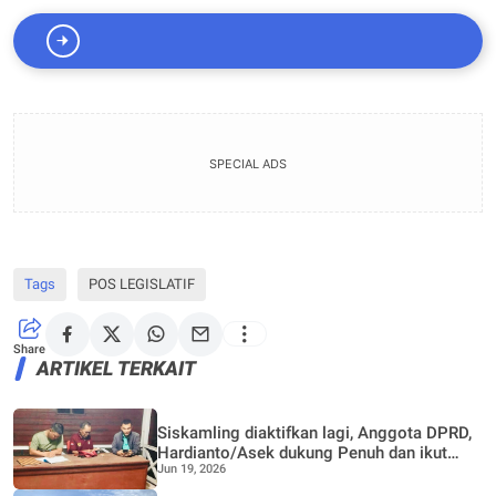
SPECIAL ADS
Tags
POS LEGISLATIF
Share
ARTIKEL TERKAIT
Siskamling diaktifkan lagi, Anggota DPRD,
Hardianto/Asek dukung Penuh dan ikut
Jun 19, 2026
meRonda bersama warga