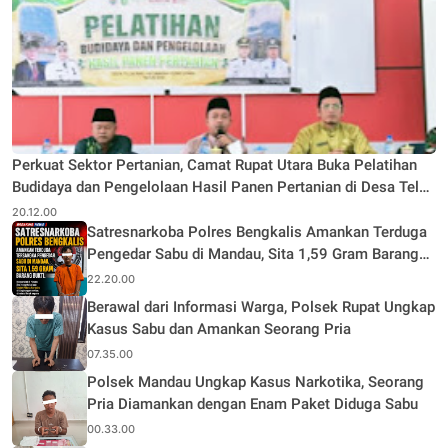
Perkuat Sektor Pertanian, Camat Rupat Utara Buka Pelatihan
Budidaya dan Pengelolaan Hasil Panen Pertanian di Desa Teluk
Rhu
20.12.00
Satresnarkoba Polres Bengkalis Amankan Terduga
Pengedar Sabu di Mandau, Sita 1,59 Gram Barang
Bukti
22.20.00
Berawal dari Informasi Warga, Polsek Rupat Ungkap
Kasus Sabu dan Amankan Seorang Pria
07.35.00
Polsek Mandau Ungkap Kasus Narkotika, Seorang
Pria Diamankan dengan Enam Paket Diduga Sabu
00.33.00