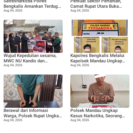
Satresnarkoba Polres
Perkuat Sektor Pertanian,
Bengkalis Amankan Terduga
Camat Rupat Utara Buka
Aug 04, 2026
Aug 04, 2026
Pengedar Sabu di Mandau,
Pelatihan Budidaya dan
Sita 1,59 Gram Barang Bukti
Pengelolaan Hasil Panen
Pertanian di Desa Teluk Rhu
Wujud Kepedulian sesama,
Kapolres Bengkalis Melalui
MWC NU Kandis dan
Kapolsek Mandau Ungkap
Aug 04, 2026
Aug 04, 2026
Muslimat NU Kandis
Kasus Penyalahgunaan
serahkan bantuan korban
Ekstasi di KTV VIP Duri, Tiga
musibah kebakaran
Orang Diamankan
Berawal dari Informasi
Polsek Mandau Ungkap
Warga, Polsek Rupat Ungkap
Kasus Narkotika, Seorang
Aug 04, 2026
Aug 04, 2026
Kasus Sabu dan Amankan
Pria Diamankan dengan
Seorang Pria
Enam Paket Diduga Sabu