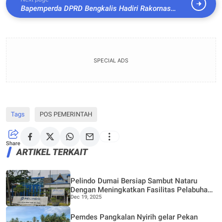
Bapemperda DPRD Bengkalis Hadiri Rakornas
Badan Pembentukan Perda Seluruh Indonesia
SPECIAL ADS
Tags
POS PEMERINTAH
Share
ARTIKEL TERKAIT
Pelindo Dumai Bersiap Sambut Nataru
Dengan Meningkatkan Fasilitas Pelabuhan
Dec 19, 2025
Penumpang
Pemdes Pangkalan Nyirih gelar Pekan