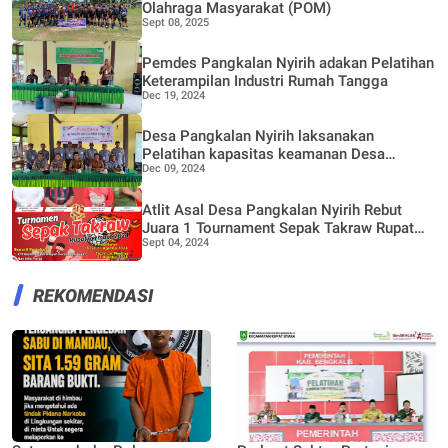
Olahraga Masyarakat (POM)
Sept 08, 2025
Pemdes Pangkalan Nyirih adakan Pelatihan
Keterampilan Industri Rumah Tangga
Dec 19, 2024
Desa Pangkalan Nyirih laksanakan
Pelatihan kapasitas keamanan Desa
Dec 09, 2024
melalui Dana Bermasa TA 2024
Atlit Asal Desa Pangkalan Nyirih Rebut
Juara 1 Tournament Sepak Takraw Rupat
Sept 04, 2024
Bermasa 2024
REKOMENDASI