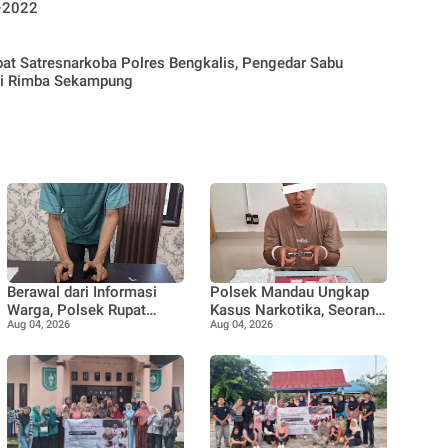
–2022
at Satresnarkoba Polres Bengkalis, Pengedar Sabu
di Rimba Sekampung
Berawal dari Informasi
Polsek Mandau Ungkap
Warga, Polsek Rupat
Kasus Narkotika, Seorang
Aug 04, 2026
Aug 04, 2026
Ungkap Kasus Sabu dan
Pria Diamankan dengan
Amankan Seorang Pria
Enam Paket Diduga Sabu