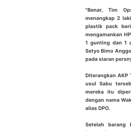
"Benar, Tim Op
menangkap 2 laki
plastik pack ber
mengamankan HP 
1 gunting dan 1 a
Setyo Bimo Anggo
pada siaran persn
Diterangkan AKP T
usul Sabu terse
mereka itu diper
dengan nama Wak 
alias DPO.
Setelah barang 