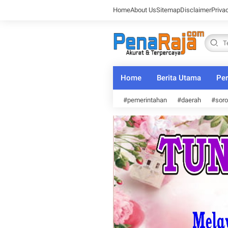
Home
About Us
Sitemap
Disclaimer
Priva
Home
Berita Utama
Per
#pemerintahan
#daerah
#soro