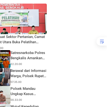
uat Sektor Pertanian, Camat
t Utara Buka Pelatihan
daya dan Pengelolaan Hasil
.00
n Pertanian di Desa Teluk
Satresnarkoba Polres
Bengkalis Amankan
Terduga Pengedar
22.20.00
Sabu di Mandau, Sita
Berawal dari Informasi
1,59 Gram Barang
Warga, Polsek Rupat
Bukti
Ungkap Kasus Sabu
07.35.00
dan Amankan Seorang
Polsek Mandau
Pria
Ungkap Kasus
Narkotika, Seorang
00.33.00
Pria Diamankan
Wujud Kepedulian