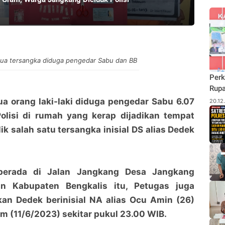
Dua tersangka diduga pengedar Sabu dan BB
Perk
Rupa
Budi
a orang laki-laki diduga pengedar Sabu 6.07
20.12
Pane
olisi di rumah yang kerap dijadikan tempat
Rhu
ik salah satu tersangka inisial DS alias Dedek
berada di Jalan Jangkang Desa Jangkang
n Kabupaten Bengkalis itu, Petugas juga
n Dedek berinisial NA alias Ocu Amin (26)
 (11/6/2023) sekitar pukul 23.00 WIB.