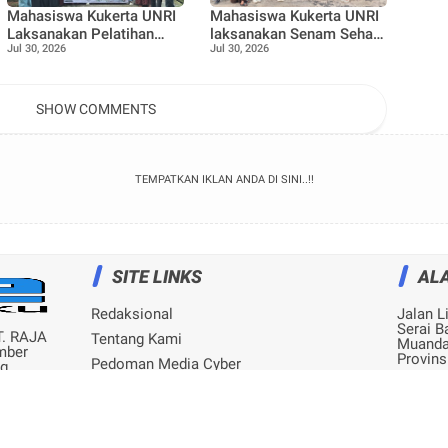
Mahasiswa Kukerta UNRI
Mahasiswa Kukerta UNRI
Laksanakan Pelatihan
laksanakan Senam Sehat
Jul 30, 2026
Jul 30, 2026
Pemanfaatan Minyak
bersama Ibu ibu dan
Jelantah menjadi Lilin
Remaja Desa Pangkalan
Aromaterapi bersama Tim
Nyirih
Penggerak PKK
SHOW COMMENTS
Pangkalan Nyirih
TEMPATKAN IKLAN ANDA DI SINI..!!
SITE LINKS
AL
Redaksional
Jalan L
Serai B
T. RAJA
Tentang Kami
Muanda
mber
Provins
Pedoman Media Cyber
ng
 1999
Privacy Policy
Disclaimer