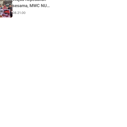
dengan Enam Paket
sesama, MWC NU
Diduga Sabu
Kandis dan Muslimat
08.21.00
NU Kandis serahkan
bantuan korban
musibah kebakaran