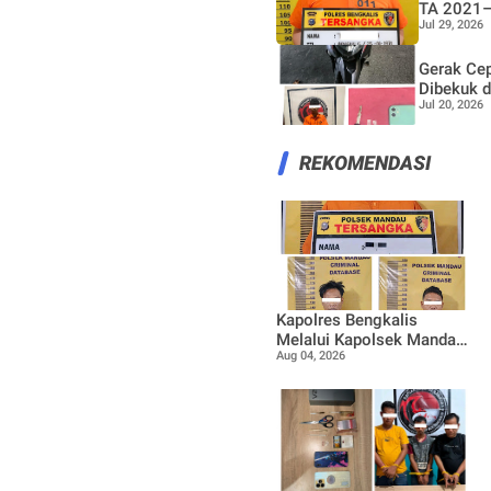
TA 2021
Jul 29, 2026
Gerak Cep
Dibekuk 
Jul 20, 2026
REKOMENDASI
Kapolres Bengkalis
Melalui Kapolsek Mandau
Aug 04, 2026
Ungkap Kasus
Penyalahgunaan Ekstasi
di KTV VIP Duri, Tiga
Orang Diamankan