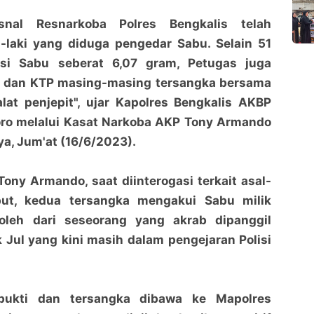
snal Resnarkoba Polres Bengkalis telah
-laki yang diduga pengedar Sabu. Selain 51
isi Sabu seberat 6,07 gram, Petugas juga
dan KTP masing-masing tersangka bersama
lat penjepit", ujar Kapolres Bengkalis AKBP
ro melalui Kasat Narkoba AKP Tony Armando
ya, Jum'at (16/6/2023).
Diduga Edarkan Sabu 6.07 Gram, Warga Jangkang
Diduga Edarkan Sabu 6.07 Gram, Warga Jangkang
ony Armando, saat diinterogasi terkait asal-
Diciduk Polisi
Diciduk Polisi
but, kedua tersangka mengakui Sabu milik
penaraja.com
penaraja.com
oleh dari seseorang yang akrab dipanggil
Bagikan ke media lain
Bagikan ke media lain
Jul yang kini masih dalam pengejaran Polisi
bukti dan tersangka dibawa ke Mapolres