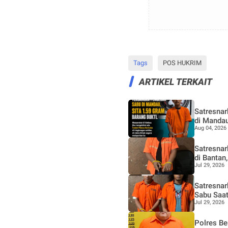
Tags
POS HUKRIM
ARTIKEL TERKAIT
Satresna
di Mandau
Aug 04, 2026
Satresnar
di Banta
Jul 29, 2026
Gelap Nar
Satresnar
Sabu Saat
Jul 29, 2026
Polres Be