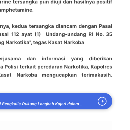
rine tersangka pun diuji dan hasilnya positif
amphetamine.
nnya, kedua tersangka diancam dengan Pasal
Pasal 112 ayat (1) Undang-undang RI No. 35
g Narkotika", tegas Kasat Narkoba
kerjasama dan informasi yang diberikan
 Polisi terkait peredaran Narkotika, Kapolres
Kasat Narkoba mengucapkan terimakasih.
i Bengkalis Dukung Langkah Kajari dalam