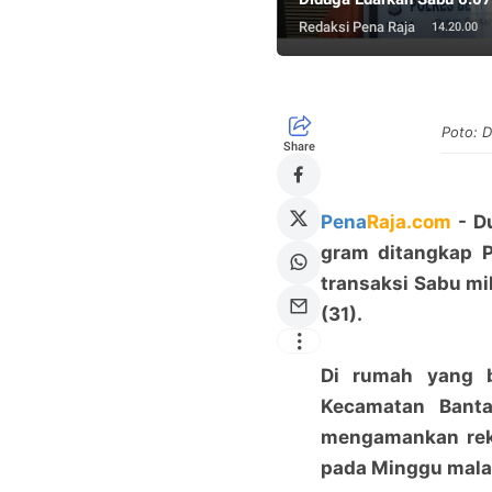
Redaksi Pena Raja
14.20.00
Poto: 
Share
Pena
Raja.com
- Du
gram ditangkap P
transaksi Sabu mil
(31).
Di rumah yang 
Kecamatan Banta
mengamankan reka
pada Minggu malam