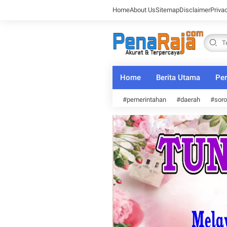
Home
About Us
Sitemap
Disclaimer
Priva
Home
Berita Utama
Per
#pemerintahan
#daerah
#soro