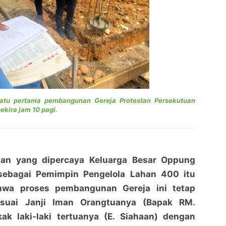
batu pertama pembangunan Gereja Protestan Persekutuan
ekira jam 10 pagi.
Bangunan Gereja GPP Hampir Rampung Dibangun
Bangunan Gereja GPP Hampir Rampung Dibangun
Owner Lahan 400
Owner Lahan 400
aan yang dipercaya Keluarga Besar Oppung
penaraja.com
penaraja.com
sebagai Pemimpin Pengelola Lahan 400 itu
Bagikan ke media lain
Bagikan ke media lain
wa proses pembangunan Gereja ini tetap
esuai Janji Iman Orangtuanya (Bapak RM.
ak laki-laki tertuanya (E. Siahaan) dengan