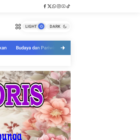
LIGHT
DARK
kan
Budaya dan Pariwisata
Polri