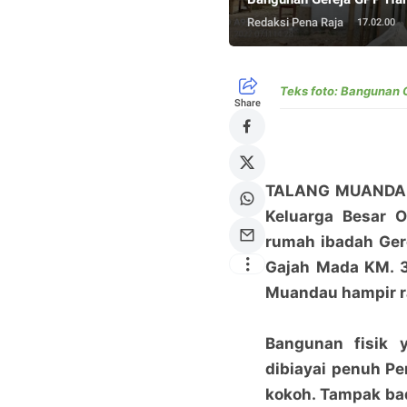
Redaksi Pena Raja
17.02.00
Teks foto: Bangunan 
Share
TALANG MUANDAU
Keluarga Besar 
rumah ibadah Gere
Gajah Mada KM. 3
Muandau hampir 
Bangunan fisik 
dibiayai penuh Pe
kokoh. Tampak ba