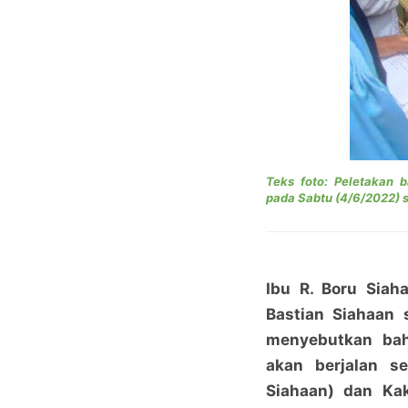
Teks foto: Peletakan 
pada
Sabtu (4/6/2022) s
Ibu R. Boru Siah
Bastian Siahaan 
menyebutkan bah
akan berjalan s
Siahaan) dan Kak