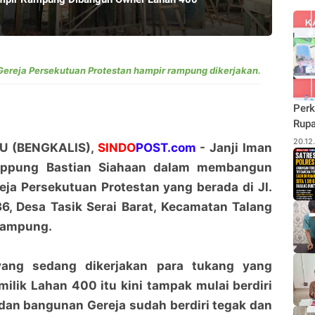
Gereja Persekutuan Protestan hampir rampung dikerjakan.
Perk
Rupa
Budi
20.12
 (BENGKALIS),
SINDO
POST.com
- Janji Iman
Pane
Oppung Bastian Siahaan dalam membangun
Rhu
ja Persekutuan Protestan yang berada di Jl.
6, Desa Tasik Serai Barat, Kecamatan Talang
rampung.
yang sedang dikerjakan para tukang yang
milik Lahan 400 itu kini tampak mulai berdiri
dan bangunan Gereja sudah berdiri tegak dan