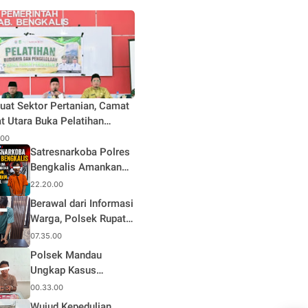
uat Sektor Pertanian, Camat
t Utara Buka Pelatihan
daya dan Pengelolaan Hasil
.00
n Pertanian di Desa Teluk
Satresnarkoba Polres
Bengkalis Amankan
Terduga Pengedar
22.20.00
Sabu di Mandau, Sita
Berawal dari Informasi
1,59 Gram Barang
Warga, Polsek Rupat
Bukti
Ungkap Kasus Sabu
07.35.00
dan Amankan Seorang
Polsek Mandau
Pria
Ungkap Kasus
Narkotika, Seorang
00.33.00
Pria Diamankan
Wujud Kepedulian