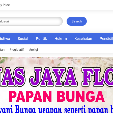
cy Plice
Search
istiwa
Sosial
Politik
Hukrim
Kesehatan
Pendidi
tan
#legislatif
#religi