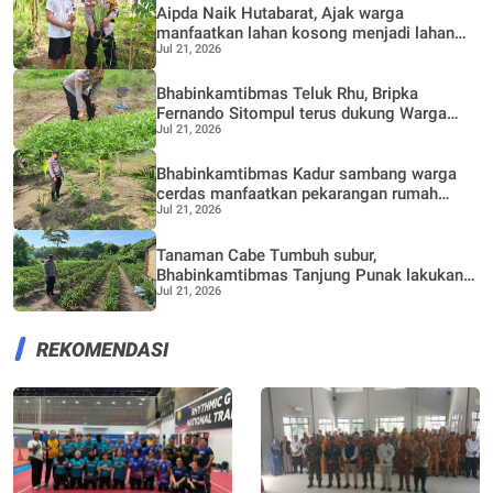
Aipda Naik Hutabarat, Ajak warga
manfaatkan lahan kosong menjadi lahan
Jul 21, 2026
Produktif, Perkebunan Nenas
Bhabinkamtibmas Teluk Rhu, Bripka
Fernando Sitompul terus dukung Warga
Jul 21, 2026
dalam pemanfaatan pekarangan Rumah
Bhabinkamtibmas Kadur sambang warga
cerdas manfaatkan pekarangan rumah
Jul 21, 2026
untuk di buat lokasi pertanian bergizi
Tanaman Cabe Tumbuh subur,
Bhabinkamtibmas Tanjung Punak lakukan
Jul 21, 2026
perawatan bersama Petani
REKOMENDASI