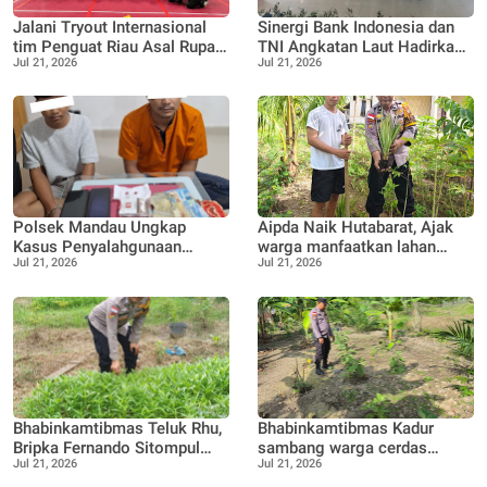
Jalani Tryout Internasional
Sinergi Bank Indonesia dan
tim Penguat Riau Asal Rupat
TNI Angkatan Laut Hadirkan
Jul 21, 2026
Jul 21, 2026
Desa Pangkalan Nyirih,
Ekspedisi Rupiah Berdaulat
Lawan Tim Nas Malaysia
2026
Polsek Mandau Ungkap
Aipda Naik Hutabarat, Ajak
Kasus Penyalahgunaan
warga manfaatkan lahan
Jul 21, 2026
Jul 21, 2026
Ekstasi, Dua Terduga
kosong menjadi lahan
Diamankan Dukung Program
Produktif, Perkebunan Nenas
P4GN
Bhabinkamtibmas Teluk Rhu,
Bhabinkamtibmas Kadur
Bripka Fernando Sitompul
sambang warga cerdas
Jul 21, 2026
Jul 21, 2026
terus dukung Warga dalam
manfaatkan pekarangan
pemanfaatan pekarangan
rumah untuk di buat lokasi