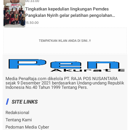
00.33.00
Tingkatkan kepedulian lingkungan Pemdes
Pangkalan Nyirih gelar pelatihan pengolahan
Limbah
15.50.00
TEMPATKAN IKLAN ANDA DI SINI..!!
Media PenaRaja.com dikelola PT. RAJA POS NUSANTARA
sejak 9 Desember 2021 berdasarkan Undang-undang Republik
Indonesia No.40 Tahun 1999 Tentang Pers.
SITE LINKS
Redaksional
Tentang Kami
Pedoman Media Cyber