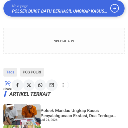
Next page
POLSEK BUKIT BATU BERHASIL UNGKAP KASUS
NARKOTIKA JENIS SABU DI HOTEL HASTON
SPECIAL ADS
Tags
POS POLRI
Share
ARTIKEL TERKAIT
Polsek Mandau Ungkap Kasus
Penyalahgunaan Ekstasi, Dua Terduga
Jul 21, 2026
Diamankan Dukung Program P4GN