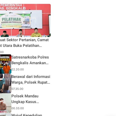
uat Sektor Pertanian, Camat
t Utara Buka Pelatihan
daya dan Pengelolaan Hasil
.00
n Pertanian di Desa Teluk
Satresnarkoba Polres
Bengkalis Amankan
Terduga Pengedar
22.20.00
Sabu di Mandau, Sita
Berawal dari Informasi
1,59 Gram Barang
Warga, Polsek Rupat
Bukti
Ungkap Kasus Sabu
07.35.00
dan Amankan Seorang
Polsek Mandau
Pria
Ungkap Kasus
Narkotika, Seorang
00.33.00
Pria Diamankan
Wujud Kepedulian