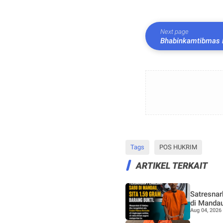
Next page
Bhabinkamtibmas 
bentuk kepedulian
Tags
POS HUKRIM
ARTIKEL TERKAIT
Satresna
di Mandau
Aug 04, 2026