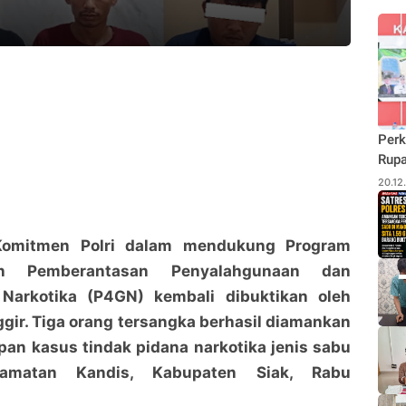
Perk
Rupa
Budi
20.12
Pane
Rhu
Komitmen Polri dalam mendukung Program
n Pemberantasan Penyalahgunaan dan
Narkotika (P4GN) kembali dibuktikan oleh
ggir. Tiga orang tersangka berhasil diamankan
an kasus tindak pidana narkotika jenis sabu
amatan Kandis, Kabupaten Siak, Rabu