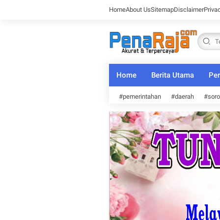
Home
About Us
Sitemap
Disclaimer
Priva
Home
Berita Utama
Per
#pemerintahan
#daerah
#soro