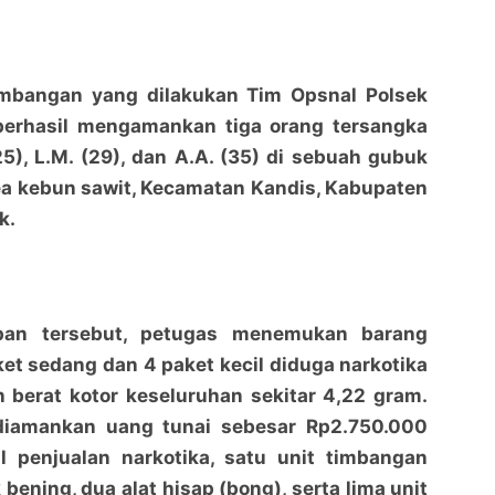
embangan yang dilakukan Tim Opsnal Polsek
 berhasil mengamankan tiga orang tersangka
(25), L.M. (29), dan A.A. (35) di sebuah gubuk
ea kebun sawit, Kecamatan Kandis, Kabupaten
k.
Polsek Pinggir Bongkar Peredaran Sabu di Kandis,
Polsek Pinggir Bongkar Peredaran Sabu di Kandis,
pan tersebut, petugas menemukan barang
Tiga Pelaku Diamankan dan Sabu 4,22 Gram Disita
Tiga Pelaku Diamankan dan Sabu 4,22 Gram Disita
ket sedang dan 4 paket kecil diduga narkotika
penaraja.com
penaraja.com
 berat kotor keseluruhan sekitar 4,22 gram.
Bagikan ke media lain
Bagikan ke media lain
t diamankan uang tunai sebesar Rp2.750.000
l penjualan narkotika, satu unit timbangan
k bening, dua alat hisap (bong), serta lima unit