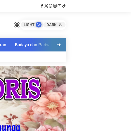
LIGHT
DARK
kan
Budaya dan Pariwisata
Polri