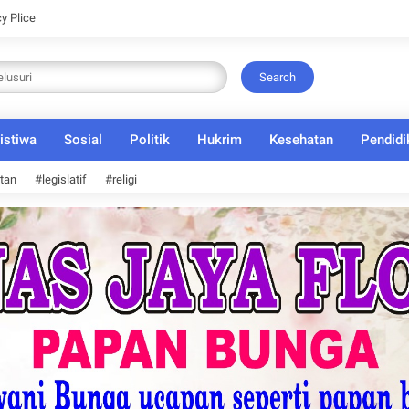
cy Plice
Search
istiwa
Sosial
Politik
Hukrim
Kesehatan
Pendidi
tan
#legislatif
#religi