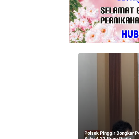
Polsek Pinggir Bongkar P
Sabu 4,22 Gram Disita