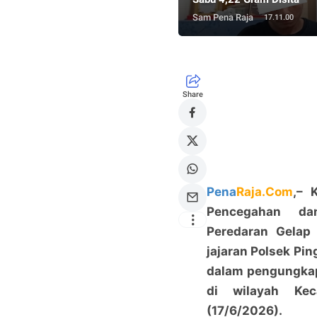
Sam Pena Raja
17.11.00
Share
Pena
Raja.Com
,– 
Pencegahan da
Peredaran Gelap 
jajaran Polsek Pin
dalam pengungkap
di wilayah Kec
(17/6/2026).