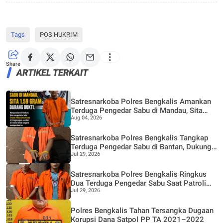
Tags
POS HUKRIM
Share
ARTIKEL TERKAIT
Satresnarkoba Polres Bengkalis Amankan
Terduga Pengedar Sabu di Mandau, Sita
Aug 04, 2026
1,59 Gram Barang Bukti
Satresnarkoba Polres Bengkalis Tangkap
Terduga Pengedar Sabu di Bantan, Dukung
Jul 29, 2026
Program Pencegahan Pemberantasan
Peredaran Gelap Narkotika
Satresnarkoba Polres Bengkalis Ringkus
Dua Terduga Pengedar Sabu Saat Patroli
Jul 29, 2026
Gabungan
Polres Bengkalis Tahan Tersangka Dugaan
Korupsi Dana Satpol PP TA 2021–2022