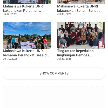
Mahasiswa Kukerta UNRI
Mahasiswa Kukerta UNRI
Laksanakan Pelatihan
laksanakan Senam Sehat
Jul 30, 2026
Jul 30, 2026
Pemanfaatan Minyak
bersama Ibu ibu dan Remaja
Jelantah menjadi Lilin
Desa Pangkalan Nyirih
Aromaterapi bersama Tim
Penggerak PKK Pangkalan
Nyirih
Mahasiswa Kukerta UNRI
Tingkatkan kepedulian
bersama Perangkat Desa dan
lingkungan Pemdes
Jul 30, 2026
Jul 29, 2026
Bhabinkamtibmas
Pangkalan Nyirih gelar
laksanakan Penanaman 100
pelatihan pengolahan Limbah
bibit Tanaman Pucuk Merah
dan Tanaman buah Jeruk
SHOW COMMENTS