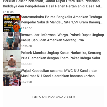
Perkuat Sektor Pertanian, Camat Rupat Utara Buka Pelatihan
Budidaya dan Pengelolaan Hasil Panen Pertanian di Desa Teluk
Rhu
20.12.00
Satresnarkoba Polres Bengkalis Amankan Terduga
Pengedar Sabu di Mandau, Sita 1,59 Gram Barang
Bukti
22.20.00
Berawal dari Informasi Warga, Polsek Rupat Ungkap
Kasus Sabu dan Amankan Seorang Pria
07.35.00
Polsek Mandau Ungkap Kasus Narkotika, Seorang
Pria Diamankan dengan Enam Paket Diduga Sabu
00.33.00
Wujud Kepedulian sesama, MWC NU Kandis dan
Muslimat NU Kandis serahkan bantuan korban
musibah kebakaran
08.21.00
TEMPATKAN IKLAN ANDA DI SINI..!!