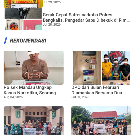
Jul 29, 2026
Gerak Cepat Satresnarkoba Polres
Bengkalis, Pengedar Sabu Dibekuk di Rimba
Jul 20, 2026
Sekampung
REKOMENDASI
Polsek Mandau Ungkap
DPO dari Bulan Februari
Kasus Narkotika, Seorang
Diamankan Bersama Dua
Aug 04, 2026
Jul 31, 2026
Pria Diamankan dengan
Rekan Lainnya Terkait
Enam Paket Diduga Sabu
Dugaan Peredaran Narkotika
Jenis Sabu