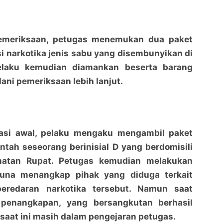
pemeriksaan, petugas menemukan dua paket
si narkotika jenis sabu yang disembunyikan di
elaku kemudian diamankan beserta barang
ani pemeriksaan lebih lanjut.
ogasi awal, pelaku mengaku mengambil paket
Kurir Penjemput Sabu Ditangkap di Pelabuhan JU
Kurir Penjemput Sabu Ditangkap di Pelabuhan JU
intah seseorang berinisial D yang berdomisili
Mundam, 198 Gram Barang Bukti Diamankan
Mundam, 198 Gram Barang Bukti Diamankan
matan Rupat. Petugas kemudian melakukan
penaraja.com
penaraja.com
na menangkap pihak yang diduga terkait
Bagikan ke media lain
Bagikan ke media lain
peredaran narkotika tersebut. Namun saat
 penangkapan, yang bersangkutan berhasil
 saat ini masih dalam pengejaran petugas.