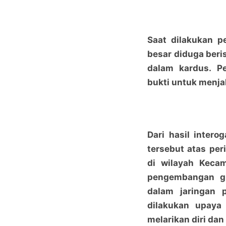
Saat dilakukan 
besar diduga beri
dalam kardus. P
bukti untuk menjal
Dari hasil inter
tersebut atas per
di wilayah Keca
pengembangan gu
dalam jaringan 
dilakukan upaya
melarikan diri dan