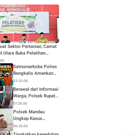
uat Sektor Pertanian, Camat
t Utara Buka Pelatihan
daya dan Pengelolaan Hasil
.00
n Pertanian di Desa Teluk
Satresnarkoba Polres
Bengkalis Amankan
Terduga Pengedar
22.20.00
Sabu di Mandau, Sita
Berawal dari Informasi
1,59 Gram Barang
Warga, Polsek Rupat
Bukti
Ungkap Kasus Sabu
07.35.00
dan Amankan Seorang
Polsek Mandau
Pria
Ungkap Kasus
Narkotika, Seorang
00.33.00
Pria Diamankan
Tingkatkan kepedulian