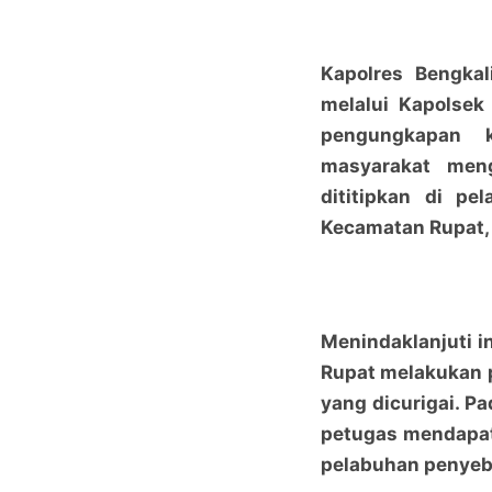
Kapolres Bengkali
melalui Kapolsek
pengungkapan k
masyarakat men
dititipkan di p
Kecamatan Rupat, 
Menindaklanjuti i
Rupat melakukan 
yang dicurigai. P
petugas mendapat
pelabuhan penye