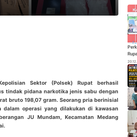
Perk
Rupa
Budi
20.12
Pane
Rhu
Kepolisian Sektor (Polsek) Rupat berhasil
 tindak pidana narkotika jenis sabu dengan
at bruto 198,07 gram. Seorang pria berinisial
 dalam operasi yang dilakukan di kawasan
eberangan JU Mundam, Kecamatan Medang
i.