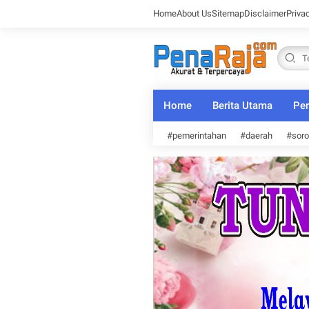
Home
About Us
Sitemap
Disclaimer
Priva
Home
Berita Utama
Per
#pemerintahan
#daerah
#soro