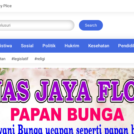
cy Plice
Search
istiwa
Sosial
Politik
Hukrim
Kesehatan
Pendidi
tan
#legislatif
#religi