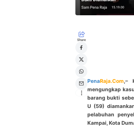
Sam Pena Raja
15.19.00
Share
Pena
Raja.Com
,– 
mengungkap kasus
barang bukti seber
U (59) diamankan
pelabuhan peny
Kampai, Kota Duma