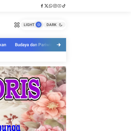
LIGHT
DARK
kan
Budaya dan Pariwisata
Polri