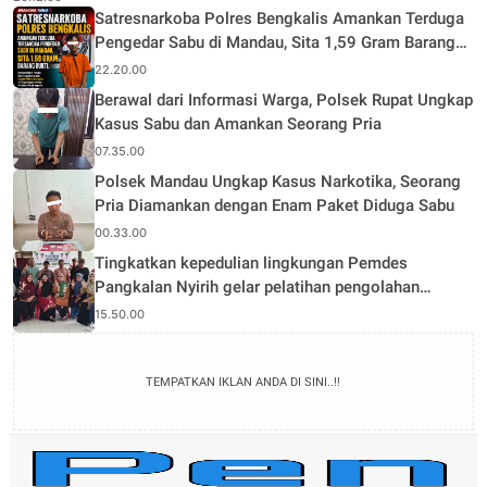
Satresnarkoba Polres Bengkalis Amankan Terduga
Pengedar Sabu di Mandau, Sita 1,59 Gram Barang
Bukti
22.20.00
Berawal dari Informasi Warga, Polsek Rupat Ungkap
Kasus Sabu dan Amankan Seorang Pria
07.35.00
Polsek Mandau Ungkap Kasus Narkotika, Seorang
Pria Diamankan dengan Enam Paket Diduga Sabu
00.33.00
Tingkatkan kepedulian lingkungan Pemdes
Pangkalan Nyirih gelar pelatihan pengolahan
Limbah
15.50.00
TEMPATKAN IKLAN ANDA DI SINI..!!