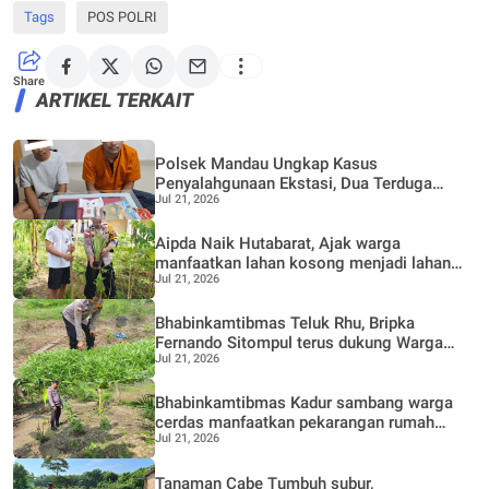
Tags
POS POLRI
Share
ARTIKEL TERKAIT
Polsek Mandau Ungkap Kasus
Penyalahgunaan Ekstasi, Dua Terduga
Jul 21, 2026
Diamankan Dukung Program P4GN
Aipda Naik Hutabarat, Ajak warga
manfaatkan lahan kosong menjadi lahan
Jul 21, 2026
Produktif, Perkebunan Nenas
Bhabinkamtibmas Teluk Rhu, Bripka
Fernando Sitompul terus dukung Warga
Jul 21, 2026
dalam pemanfaatan pekarangan Rumah
Bhabinkamtibmas Kadur sambang warga
cerdas manfaatkan pekarangan rumah
Jul 21, 2026
untuk di buat lokasi pertanian bergizi
Tanaman Cabe Tumbuh subur,