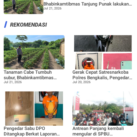
Bhabinkamtibmas Tanjung Punak lakukan
Jul 21, 2026
perawatan bersama Petani
REKOMENDASI
Tanaman Cabe Tumbuh
Gerak Cepat Satresnarkoba
subur, Bhabinkamtibmas
Polres Bengkalis, Pengedar
Jul 21, 2026
Jul 20, 2026
Tanjung Punak lakukan
Sabu Dibekuk di Rimba
perawatan bersama Petani
Sekampung
Pengedar Sabu DPO
Antrean Panjang kembali
Ditangkap Berkat Laporan
mengular di SPBU