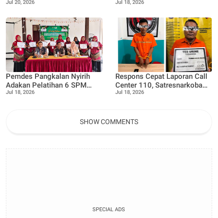
Jul 20, 2026
Jul 18, 2026
Call Center 110,
16.287.090, Teluk Lecah,
Satresnarkoba Polres
Warga Keluhkan ada nya
Bengkalis Tegaskan
Pembatasan Pengisian BBM
Komitmen P4GN
Pemdes Pangkalan Nyirih
Respons Cepat Laporan Call
Adakan Pelatihan 6 SPM
Center 110, Satresnarkoba
Jul 18, 2026
Jul 18, 2026
Posyandu, guna Tingkatkan
Polres Bengkalis Ungkap
kapasitas dan pemahaman
Kasus Peredaran Sabu di
kader
Mandau
SHOW COMMENTS
SPECIAL ADS