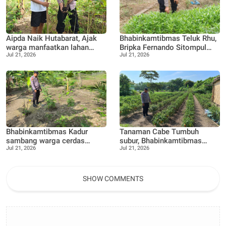
Aipda Naik Hutabarat, Ajak
Bhabinkamtibmas Teluk Rhu,
warga manfaatkan lahan
Bripka Fernando Sitompul
Jul 21, 2026
Jul 21, 2026
kosong menjadi lahan
terus dukung Warga dalam
Produktif, Perkebunan Nenas
pemanfaatan pekarangan
Rumah
Bhabinkamtibmas Kadur
Tanaman Cabe Tumbuh
sambang warga cerdas
subur, Bhabinkamtibmas
Jul 21, 2026
Jul 21, 2026
manfaatkan pekarangan
Tanjung Punak lakukan
rumah untuk di buat lokasi
perawatan bersama Petani
pertanian bergizi
SHOW COMMENTS