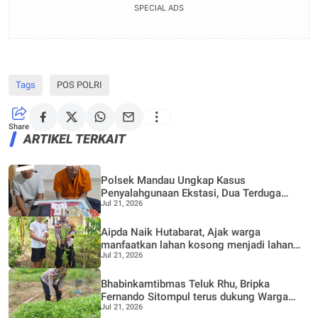
SPECIAL ADS
Tags
POS POLRI
Share
ARTIKEL TERKAIT
Polsek Mandau Ungkap Kasus
Penyalahgunaan Ekstasi, Dua Terduga
Jul 21, 2026
Diamankan Dukung Program P4GN
Aipda Naik Hutabarat, Ajak warga
manfaatkan lahan kosong menjadi lahan
Jul 21, 2026
Produktif, Perkebunan Nenas
Bhabinkamtibmas Teluk Rhu, Bripka
Fernando Sitompul terus dukung Warga
Jul 21, 2026
dalam pemanfaatan pekarangan Rumah