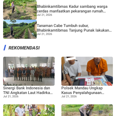
Bhabinkamtibmas Kadur sambang warga
cerdas manfaatkan pekarangan rumah
Jul 21, 2026
untuk di buat lokasi pertanian bergizi
Tanaman Cabe Tumbuh subur,
Bhabinkamtibmas Tanjung Punak lakukan
Jul 21, 2026
perawatan bersama Petani
REKOMENDASI
Sinergi Bank Indonesia dan
Polsek Mandau Ungkap
TNI Angkatan Laut Hadirkan
Kasus Penyalahgunaan
Jul 21, 2026
Jul 21, 2026
Ekspedisi Rupiah Berdaulat
Ekstasi, Dua Terduga
2026
Diamankan Dukung Program
P4GN