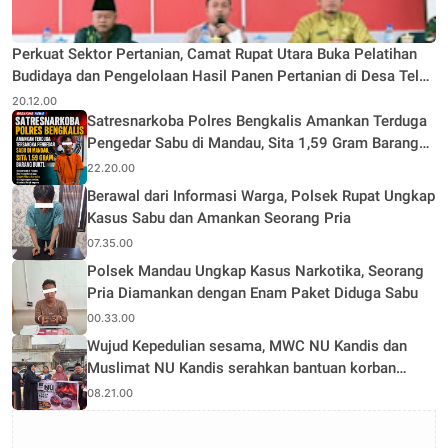
Perkuat Sektor Pertanian, Camat Rupat Utara Buka Pelatihan
Budidaya dan Pengelolaan Hasil Panen Pertanian di Desa Teluk
Rhu
20.12.00
Satresnarkoba Polres Bengkalis Amankan Terduga
Pengedar Sabu di Mandau, Sita 1,59 Gram Barang
Bukti
22.20.00
Berawal dari Informasi Warga, Polsek Rupat Ungkap
Kasus Sabu dan Amankan Seorang Pria
07.35.00
Polsek Mandau Ungkap Kasus Narkotika, Seorang
Pria Diamankan dengan Enam Paket Diduga Sabu
00.33.00
Wujud Kepedulian sesama, MWC NU Kandis dan
Muslimat NU Kandis serahkan bantuan korban
musibah kebakaran
08.21.00