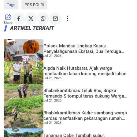
Tags
POS POLRI
Share
ARTIKEL TERKAIT
Polsek Mandau Ungkap Kasus
Penyalahgunaan Ekstasi, Dua Terduga
Jul 21, 2026
Diamankan Dukung Program P4GN
Aipda Naik Hutabarat, Ajak warga
manfaatkan lahan kosong menjadi lahan
Jul 21, 2026
Produktif, Perkebunan Nenas
Bhabinkamtibmas Teluk Rhu, Bripka
Fernando Sitompul terus dukung Warga
Jul 21, 2026
dalam pemanfaatan pekarangan Rumah
Bhabinkamtibmas Kadur sambang warga
cerdas manfaatkan pekarangan rumah
Jul 21, 2026
untuk di buat lokasi pertanian bergizi
Tanaman Cabe Tumbuh subur,