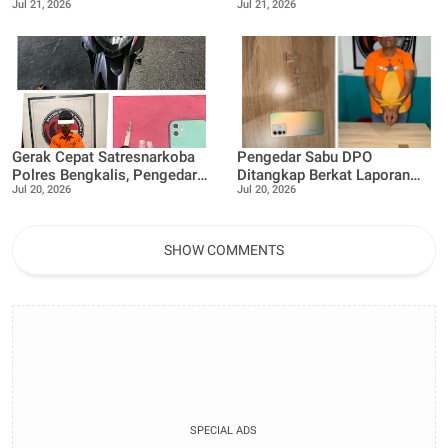
Jul 21, 2026
Jul 21, 2026
manfaatkan pekarangan
Tanjung Punak lakukan
rumah untuk di buat lokasi
perawatan bersama Petani
pertanian bergizi
Gerak Cepat Satresnarkoba
Pengedar Sabu DPO
Polres Bengkalis, Pengedar
Ditangkap Berkat Laporan
Jul 20, 2026
Jul 20, 2026
Sabu Dibekuk di Rimba
Call Center 110,
Sekampung
Satresnarkoba Polres
Bengkalis Tegaskan
Komitmen P4GN
SHOW COMMENTS
SPECIAL ADS