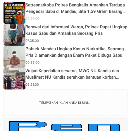
Satresnarkoba Polres Bengkalis Amankan Terduga
Pengedar Sabu di Mandau, Sita 1,59 Gram Barang
Bukti
22.20.00
Berawal dari Informasi Warga, Polsek Rupat Ungkap
Kasus Sabu dan Amankan Seorang Pria
07.35.00
Polsek Mandau Ungkap Kasus Narkotika, Seorang
Pria Diamankan dengan Enam Paket Diduga Sabu
00.33.00
Wujud Kepedulian sesama, MWC NU Kandis dan
Muslimat NU Kandis serahkan bantuan korban
musibah kebakaran
08.21.00
TEMPATKAN IKLAN ANDA DI SINI..!!