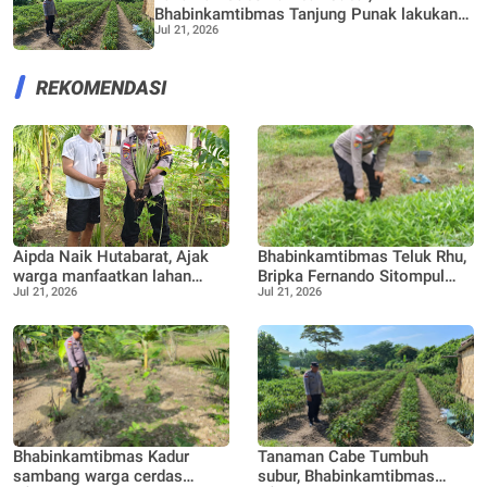
Bhabinkamtibmas Tanjung Punak lakukan
Jul 21, 2026
perawatan bersama Petani
REKOMENDASI
Aipda Naik Hutabarat, Ajak
Bhabinkamtibmas Teluk Rhu,
warga manfaatkan lahan
Bripka Fernando Sitompul
Jul 21, 2026
Jul 21, 2026
kosong menjadi lahan
terus dukung Warga dalam
Produktif, Perkebunan Nenas
pemanfaatan pekarangan
Rumah
Bhabinkamtibmas Kadur
Tanaman Cabe Tumbuh
sambang warga cerdas
subur, Bhabinkamtibmas