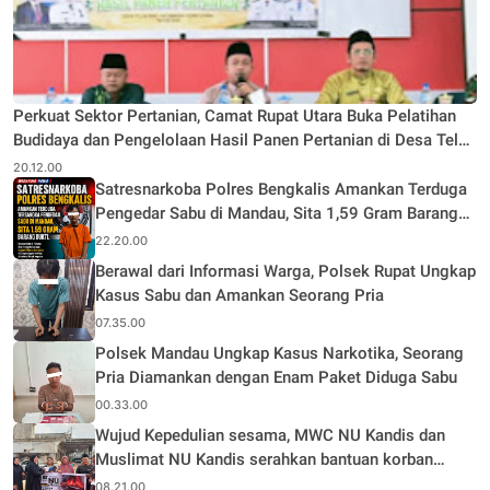
Perkuat Sektor Pertanian, Camat Rupat Utara Buka Pelatihan
Budidaya dan Pengelolaan Hasil Panen Pertanian di Desa Teluk
Rhu
20.12.00
Satresnarkoba Polres Bengkalis Amankan Terduga
Pengedar Sabu di Mandau, Sita 1,59 Gram Barang
Bukti
22.20.00
Berawal dari Informasi Warga, Polsek Rupat Ungkap
Kasus Sabu dan Amankan Seorang Pria
07.35.00
Polsek Mandau Ungkap Kasus Narkotika, Seorang
Pria Diamankan dengan Enam Paket Diduga Sabu
00.33.00
Wujud Kepedulian sesama, MWC NU Kandis dan
Muslimat NU Kandis serahkan bantuan korban
musibah kebakaran
08.21.00