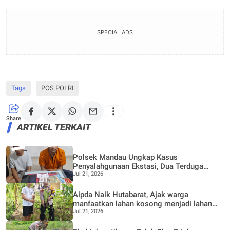
SPECIAL ADS
Tags
POS POLRI
Share
ARTIKEL TERKAIT
Polsek Mandau Ungkap Kasus
Penyalahgunaan Ekstasi, Dua Terduga
Jul 21, 2026
Diamankan Dukung Program P4GN
Aipda Naik Hutabarat, Ajak warga
manfaatkan lahan kosong menjadi lahan
Jul 21, 2026
Produktif, Perkebunan Nenas