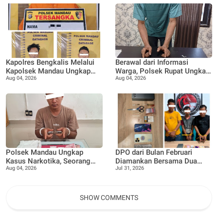
Pertanian di Desa Teluk Rhu
musibah kebakaran
Kapolres Bengkalis Melalui
Berawal dari Informasi
Kapolsek Mandau Ungkap
Warga, Polsek Rupat Ungkap
Aug 04, 2026
Aug 04, 2026
Kasus Penyalahgunaan
Kasus Sabu dan Amankan
Ekstasi di KTV VIP Duri, Tiga
Seorang Pria
Orang Diamankan
Polsek Mandau Ungkap
DPO dari Bulan Februari
Kasus Narkotika, Seorang
Diamankan Bersama Dua
Aug 04, 2026
Jul 31, 2026
Pria Diamankan dengan
Rekan Lainnya Terkait
Enam Paket Diduga Sabu
Dugaan Peredaran Narkotika
Jenis Sabu
SHOW COMMENTS