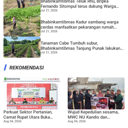
Bhabinkamtibmas Teluk Rhu, Bripka
Fernando Sitompul terus dukung Warga
Jul 21, 2026
dalam pemanfaatan pekarangan Rumah
Bhabinkamtibmas Kadur sambang warga
cerdas manfaatkan pekarangan rumah
Jul 21, 2026
untuk di buat lokasi pertanian bergizi
Tanaman Cabe Tumbuh subur,
Bhabinkamtibmas Tanjung Punak lakukan
Jul 21, 2026
perawatan bersama Petani
REKOMENDASI
Perkuat Sektor Pertanian,
Wujud Kepedulian sesama,
Camat Rupat Utara Buka
MWC NU Kandis dan
Aug 04, 2026
Aug 04, 2026
Pelatihan Budidaya dan
Muslimat NU Kandis
Pengelolaan Hasil Panen
serahkan bantuan korban