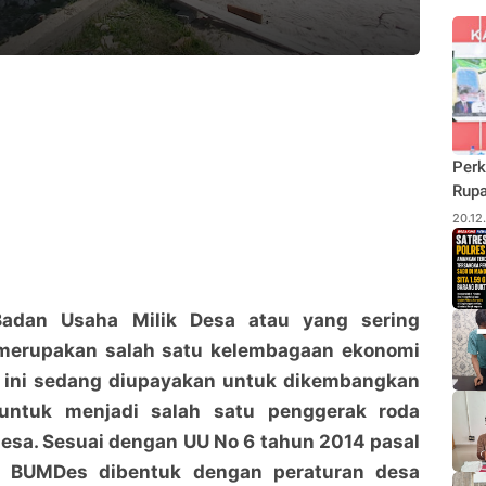
Perk
Rupa
Budi
20.12
Pane
Rhu
Badan Usaha Milik Desa atau yang sering
merupakan salah satu kelembagaan ekonomi
t ini sedang diupayakan untuk dikembangkan
untuk menjadi salah satu penggerak roda
esa. Sesuai dengan UU No 6 tahun 2014 pasal
 BUMDes dibentuk dengan peraturan desa