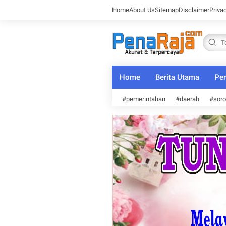
Home
About Us
Sitemap
Disclaimer
Priva
Home
Berita Utama
Per
#pemerintahan
#daerah
#soro