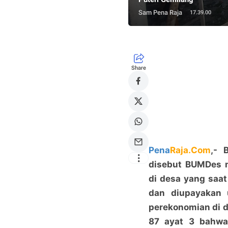
Sam Pena Raja
17.39.00
Share
Pena
Raja.Com
,- 
disebut BUMDes 
di desa yang saa
dan diupayakan 
perekonomian di d
87 ayat 3 bahwa