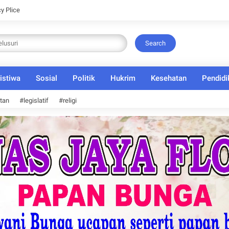
cy Plice
Search
istiwa
Sosial
Politik
Hukrim
Kesehatan
Pendidi
tan
#legislatif
#religi