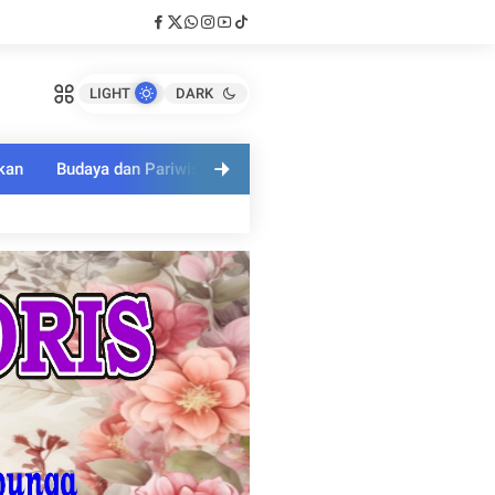
LIGHT
DARK
kan
Budaya dan Pariwisata
Polri