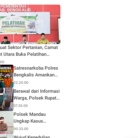
uat Sektor Pertanian, Camat
t Utara Buka Pelatihan
daya dan Pengelolaan Hasil
.00
n Pertanian di Desa Teluk
Satresnarkoba Polres
Bengkalis Amankan
Terduga Pengedar
22.20.00
Sabu di Mandau, Sita
Berawal dari Informasi
1,59 Gram Barang
Warga, Polsek Rupat
Bukti
Ungkap Kasus Sabu
07.35.00
dan Amankan Seorang
Polsek Mandau
Pria
Ungkap Kasus
Narkotika, Seorang
00.33.00
Pria Diamankan
Wujud Kepedulian