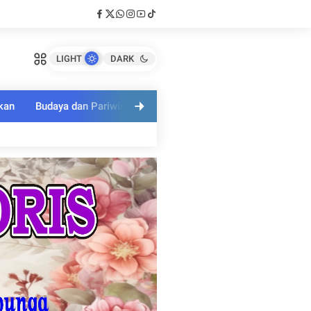
LIGHT
DARK
kan
Budaya dan Pariwisata
Polri