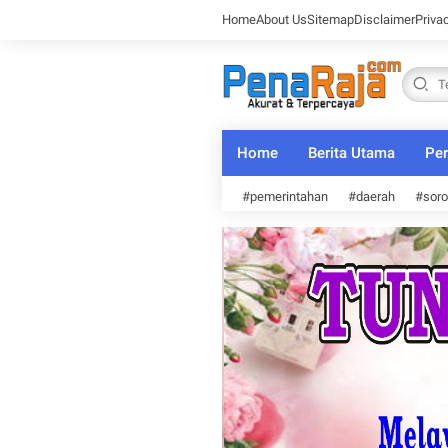
Home
About Us
Sitemap
Disclaimer
Priva
Home
Berita Utama
Per
#pemerintahan
#daerah
#soro