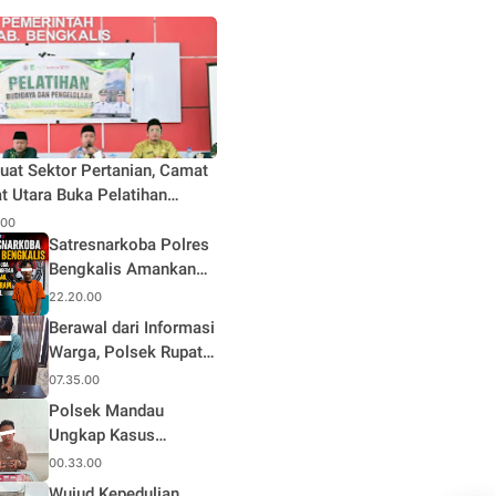
uat Sektor Pertanian, Camat
t Utara Buka Pelatihan
daya dan Pengelolaan Hasil
.00
n Pertanian di Desa Teluk
Satresnarkoba Polres
Bengkalis Amankan
Terduga Pengedar
22.20.00
Sabu di Mandau, Sita
Berawal dari Informasi
1,59 Gram Barang
Warga, Polsek Rupat
Bukti
Ungkap Kasus Sabu
07.35.00
dan Amankan Seorang
Polsek Mandau
Pria
Ungkap Kasus
Narkotika, Seorang
00.33.00
Pria Diamankan
Wujud Kepedulian