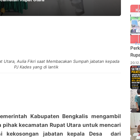
Perk
Rupa
at Utara, Aulia Fikri saat Membacakan Sumpah jabatan kepada
Budi
20.12
PJ Kades yang di lantik
Pane
Rhu
Pemerintah Kabupaten Bengkalis mengambil
a pihak kecamatan Rupat Utara untuk mencari
si kekosongan jabatan kepala Desa dari