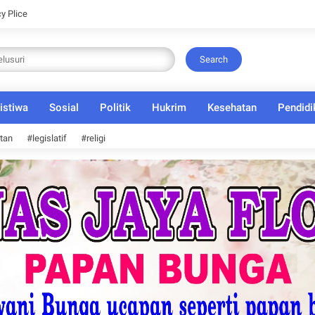
cy Plice
Search
istiwa
Sosial
Politik
Hukrim
Kesehatan
Pendidi
tan
#legislatif
#religi