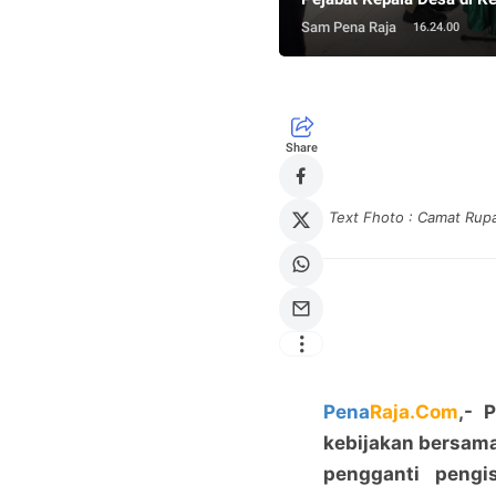
Sam Pena Raja
16.24.00
Share
Text Fhoto : Camat Rup
Pena
Raja.Com
,- 
kebijakan bersam
pengganti pengi