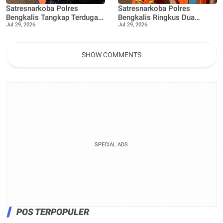
Satresnarkoba Polres
Satresnarkoba Polres
Bengkalis Tangkap Terduga
Bengkalis Ringkus Dua
Jul 29, 2026
Jul 29, 2026
Pengedar Sabu di Bantan,
Terduga Pengedar Sabu Saat
Dukung Program
Patroli Gabungan
Pencegahan Pemberantasan
Peredaran Gelap Narkotika
SHOW COMMENTS
SPECIAL ADS
POS TERPOPULER