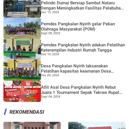
Pelindo Dumai Bersiap Sambut Nataru
Dengan Meningkatkan Fasilitas Pelabuhan
Dec 19, 2025
Penumpang
Pemdes Pangkalan Nyirih gelar Pekan
Olahraga Masyarakat (POM)
Sept 08, 2025
Pemdes Pangkalan Nyirih adakan Pelatihan
Keterampilan Industri Rumah Tangga
Dec 19, 2024
Desa Pangkalan Nyirih laksanakan
Pelatihan kapasitas keamanan Desa
Dec 09, 2024
melalui Dana Bermasa TA 2024
Atlit Asal Desa Pangkalan Nyirih Rebut
Juara 1 Tournament Sepak Takraw Rupat
Sept 04, 2024
Bermasa 2024
REKOMENDASI