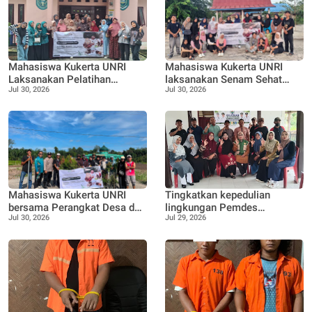
Mahasiswa Kukerta UNRI
Mahasiswa Kukerta UNRI
Laksanakan Pelatihan
laksanakan Senam Sehat
Jul 30, 2026
Jul 30, 2026
Pemanfaatan Minyak
bersama Ibu ibu dan Remaja
Jelantah menjadi Lilin
Desa Pangkalan Nyirih
Aromaterapi bersama Tim
Penggerak PKK Pangkalan
Nyirih
Mahasiswa Kukerta UNRI
Tingkatkan kepedulian
bersama Perangkat Desa dan
lingkungan Pemdes
Jul 30, 2026
Jul 29, 2026
Bhabinkamtibmas
Pangkalan Nyirih gelar
laksanakan Penanaman 100
pelatihan pengolahan Limbah
bibit Tanaman Pucuk Merah
dan Tanaman buah Jeruk