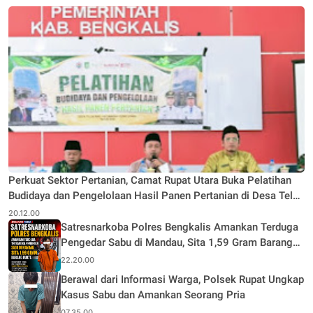
Perkuat Sektor Pertanian, Camat Rupat Utara Buka Pelatihan
Budidaya dan Pengelolaan Hasil Panen Pertanian di Desa Teluk
Rhu
20.12.00
Satresnarkoba Polres Bengkalis Amankan Terduga
Pengedar Sabu di Mandau, Sita 1,59 Gram Barang
Bukti
22.20.00
Berawal dari Informasi Warga, Polsek Rupat Ungkap
Kasus Sabu dan Amankan Seorang Pria
07.35.00