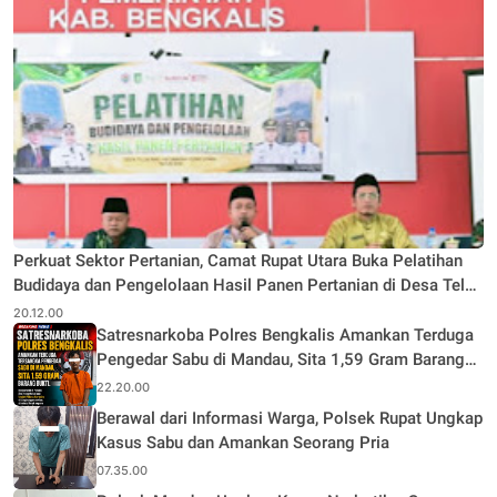
Perkuat Sektor Pertanian, Camat Rupat Utara Buka Pelatihan
Budidaya dan Pengelolaan Hasil Panen Pertanian di Desa Teluk
Rhu
20.12.00
Satresnarkoba Polres Bengkalis Amankan Terduga
Pengedar Sabu di Mandau, Sita 1,59 Gram Barang
Bukti
22.20.00
Berawal dari Informasi Warga, Polsek Rupat Ungkap
Kasus Sabu dan Amankan Seorang Pria
07.35.00