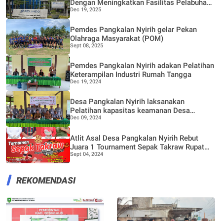
Dengan Meningkatkan Fasilitas Pelabuhan
Dec 19, 2025
Penumpang
Pemdes Pangkalan Nyirih gelar Pekan
Olahraga Masyarakat (POM)
Sept 08, 2025
Pemdes Pangkalan Nyirih adakan Pelatihan
Keterampilan Industri Rumah Tangga
Dec 19, 2024
Desa Pangkalan Nyirih laksanakan
Pelatihan kapasitas keamanan Desa
Dec 09, 2024
melalui Dana Bermasa TA 2024
Atlit Asal Desa Pangkalan Nyirih Rebut
Juara 1 Tournament Sepak Takraw Rupat
Sept 04, 2024
Bermasa 2024
REKOMENDASI