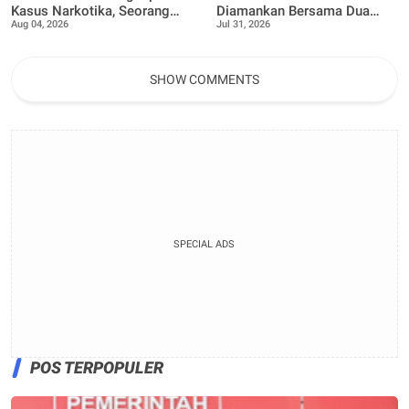
Kasus Narkotika, Seorang
Diamankan Bersama Dua
Aug 04, 2026
Jul 31, 2026
Pria Diamankan dengan
Rekan Lainnya Terkait
Enam Paket Diduga Sabu
Dugaan Peredaran Narkotika
Jenis Sabu
SHOW COMMENTS
SPECIAL ADS
POS TERPOPULER