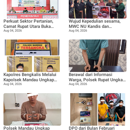
Perkuat Sektor Pertanian,
Wujud Kepedulian sesama,
Camat Rupat Utara Buka
MWC NU Kandis dan
Aug 04, 2026
Aug 04, 2026
Pelatihan Budidaya dan
Muslimat NU Kandis
Pengelolaan Hasil Panen
serahkan bantuan korban
Pertanian di Desa Teluk Rhu
musibah kebakaran
Kapolres Bengkalis Melalui
Berawal dari Informasi
Kapolsek Mandau Ungkap
Warga, Polsek Rupat Ungkap
Aug 04, 2026
Aug 04, 2026
Kasus Penyalahgunaan
Kasus Sabu dan Amankan
Ekstasi di KTV VIP Duri, Tiga
Seorang Pria
Orang Diamankan
Polsek Mandau Ungkap
DPO dari Bulan Februari