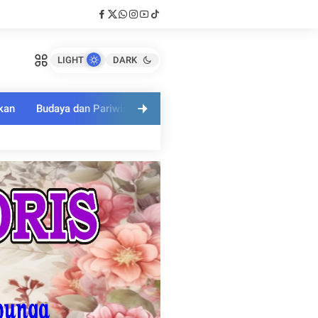
LIGHT
DARK
kan
Budaya dan Pariwisata
Polri