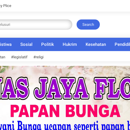
cy Plice
Search
istiwa
Sosial
Politik
Hukrim
Kesehatan
Pendidi
tan
#legislatif
#religi