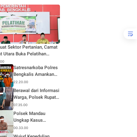
uat Sektor Pertanian, Camat
t Utara Buka Pelatihan
daya dan Pengelolaan Hasil
.00
n Pertanian di Desa Teluk
Satresnarkoba Polres
Bengkalis Amankan
Terduga Pengedar
22.20.00
Sabu di Mandau, Sita
Berawal dari Informasi
1,59 Gram Barang
Warga, Polsek Rupat
Bukti
Ungkap Kasus Sabu
07.35.00
dan Amankan Seorang
Polsek Mandau
Pria
Ungkap Kasus
Narkotika, Seorang
00.33.00
Pria Diamankan
Wujud Kepedulian