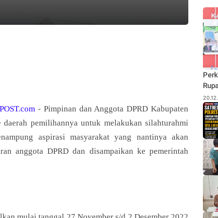
Perk
Rupa
Budi
20.12
Pane
POST.com
- Pimpinan dan Anggota DPRD Kabupaten
Rhu
e daerah pemilihannya untuk melakukan silahturahmi
nampung aspirasi masyarakat yang nantinya akan
kiran anggota DPRD dan disampaikan ke pemerintah
walkan mulai tanggal 27 November s/d 2 Desember 2022