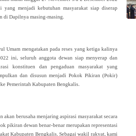
si yang menjadi kebutuhan masyarakat siap diserap
n di Dapilnya masing-masing.
Turun Reses Ke Dapilnya, Anggota DPRD Bengkalis
Turun Reses Ke Dapilnya, Anggota DPRD Bengkalis
ul Umam mengatakan pada reses yang ketiga kalinya
Siap Jaring Aspirasi Masyarakat
Siap Jaring Aspirasi Masyarakat
penaraja.com
penaraja.com
2022 ini, seluruh anggota dewan siap menyerap dan
pirasi konstituen dan pengaduan masyarakat yang
Bagikan ke media lain
Bagikan ke media lain
pulkan dan disusun menjadi Pokok Pikiran (Pokir)
ke Pemerintah Kabupaten Bengkalis.
 akan berusaha menjaring aspirasi masyarakat secara
kok pikiran dewan benar-benar merupakan representasi
rakat Kabupaten Bengkalis. Sebagai wakil rakyat, kami