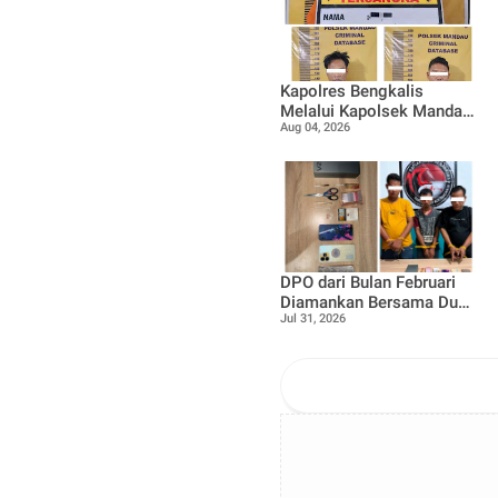
Kapolres Bengkalis
Melalui Kapolsek Mandau
Aug 04, 2026
Ungkap Kasus
Penyalahgunaan Ekstasi
di KTV VIP Duri, Tiga
Orang Diamankan
DPO dari Bulan Februari
Diamankan Bersama Dua
Jul 31, 2026
Rekan Lainnya Terkait
Dugaan Peredaran
Narkotika Jenis Sabu