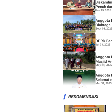
Siskamlin
Penuh da
Jun 19, 2026
Anggota D
Olahraga
Sept 08, 202
DPRD Beng
Jul 31, 2025
Anggota D
Masjid Ar
May 03, 2025
Anggota 
Selamat m
Mar 31, 2025
REKOMENDASI