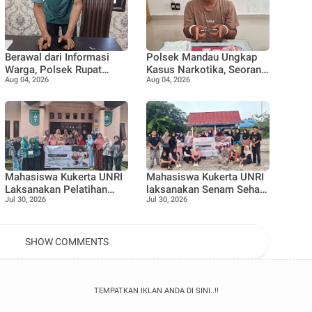
Berawal dari Informasi
Polsek Mandau Ungkap
Warga, Polsek Rupat
Kasus Narkotika, Seorang
Aug 04, 2026
Aug 04, 2026
Ungkap Kasus Sabu dan
Pria Diamankan dengan
Amankan Seorang Pria
Enam Paket Diduga Sabu
Mahasiswa Kukerta UNRI
Mahasiswa Kukerta UNRI
Laksanakan Pelatihan
laksanakan Senam Sehat
Jul 30, 2026
Jul 30, 2026
Pemanfaatan Minyak
bersama Ibu ibu dan
Jelantah menjadi Lilin
Remaja Desa Pangkalan
Aromaterapi bersama Tim
Nyirih
Penggerak PKK
SHOW COMMENTS
Pangkalan Nyirih
TEMPATKAN IKLAN ANDA DI SINI..!!