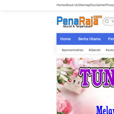
Home
About Us
Sitemap
Disclaimer
Priva
Home
Berita Utama
Per
#pemerintahan
#daerah
#soro