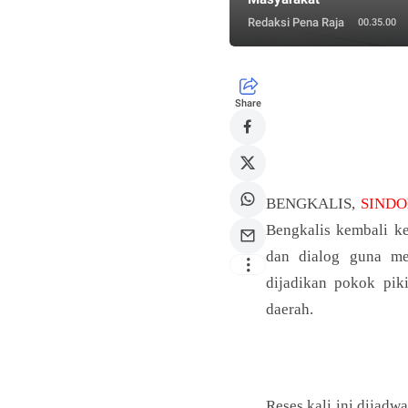
Redaksi Pena Raja
00.35.00
Share
BENGKALIS,
SINDO
Bengkalis kembali k
dan dialog guna me
dijadikan pokok pi
daerah.
Reses kali ini dijad