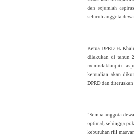
dan sejumlah aspira
seluruh anggota dewa
Ketua DPRD H. Khair
dilakukan di tahun 
menindaklanjuti as
kemudian akan dikum
DPRD dan diteruskan 
"Semua anggota dewan
optimal, sehingga po
kebutuhan riil masya