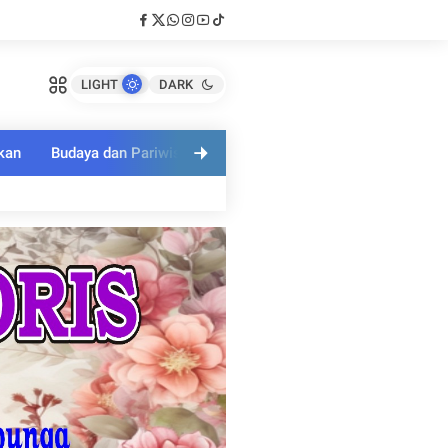
LIGHT
DARK
kan
Budaya dan Pariwisata
Polri