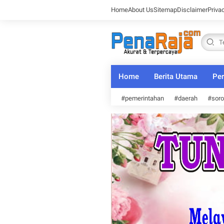
Home
About Us
Sitemap
Disclaimer
Priva
Home
Berita Utama
Per
#pemerintahan
#daerah
#soro