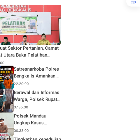
uat Sektor Pertanian, Camat
t Utara Buka Pelatihan
daya dan Pengelolaan Hasil
.00
n Pertanian di Desa Teluk
Satresnarkoba Polres
Bengkalis Amankan
Terduga Pengedar
22.20.00
Sabu di Mandau, Sita
Berawal dari Informasi
1,59 Gram Barang
Warga, Polsek Rupat
Bukti
Ungkap Kasus Sabu
07.35.00
dan Amankan Seorang
Polsek Mandau
Pria
Ungkap Kasus
Narkotika, Seorang
00.33.00
Pria Diamankan
Tingkatkan kepedulian