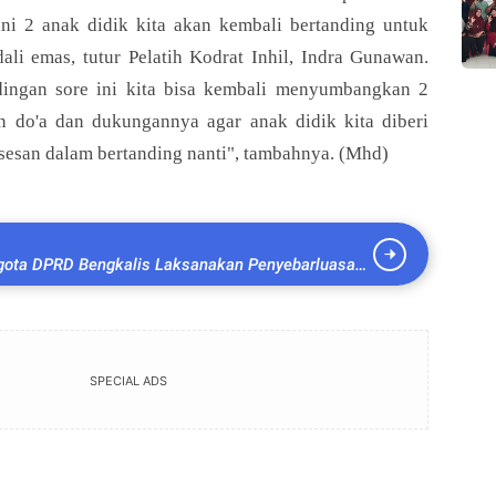
penaraja.com
penaraja.com
 ini 2 anak didik kita akan kembali bertanding untuk
Bagikan ke media lain
Bagikan ke media lain
i emas, tutur Pelatih Kodrat Inhil, Indra Gunawan.
dingan sore ini kita bisa kembali menyumbangkan 2
 do'a dan dukungannya agar anak didik kita diberi
sesan dalam bertanding nanti", tambahnya. (Mhd)
gota DPRD Bengkalis Laksanakan Penyebarluasan
rah
SPECIAL ADS