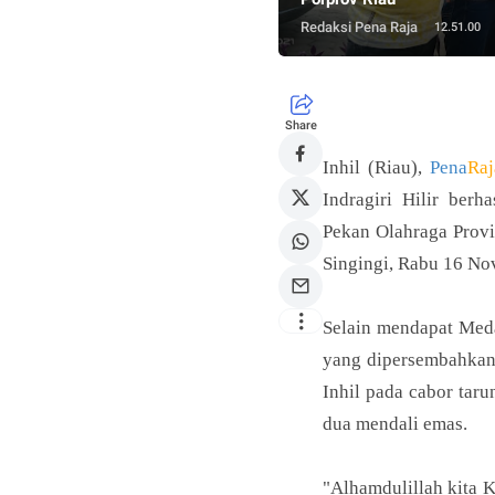
Redaksi Pena Raja
12.51.00
Share
Inhil (Riau),
Pena
Raj
Indragiri Hilir ber
Pekan Olahraga Provi
Singingi, Rabu 16 No
Selain mendapat Meda
yang dipersembahkan 
Inhil pada cabor taru
dua mendali emas.
"Alhamdulillah kita K