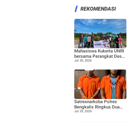
REKOMENDASI
Mahasiswa Kukerta UNRI
bersama Perangkat Desa
Jul 30, 2026
dan Bhabinkamtibmas
laksanakan Penanaman
100 bibit Tanaman Pucuk
Merah dan Tanaman buah
Jeruk
Satresnarkoba Polres
Bengkalis Ringkus Dua
Jul 29, 2026
Terduga Pengedar Sabu
Saat Patroli Gabungan