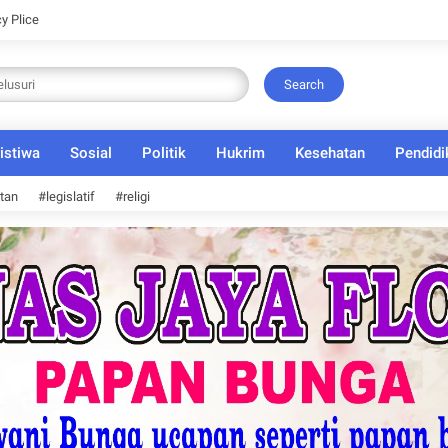
cy Plice
Search
istiwa
Sosial
Politik
Hukrim
Kesehatan
Pendidi
tan
#legislatif
#religi