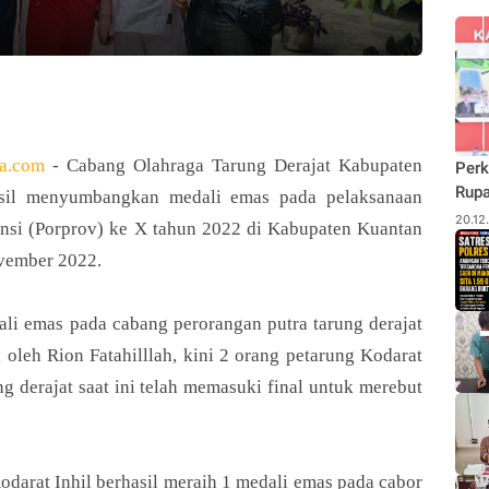
a.com
- Cabang Olahraga Tarung Derajat Kabupaten
Perk
Rupa
hasil menyumbangkan medali emas pada pelaksanaan
Budi
20.12
nsi (Porprov) ke X tahun 2022 di Kabupaten Kuantan
Pane
vember 2022.
Rhu
li emas pada cabang perorangan putra tarung derajat
oleh Rion Fatahilllah, kini 2 orang petarung Kodarat
ng derajat saat ini telah memasuki final untuk merebut
Cabor Tarung Derajat Inhil Sumbang 1 Emas dan 2
Cabor Tarung Derajat Inhil Sumbang 1 Emas dan 2
Petarung Masuk Final di Porprov Riau
Petarung Masuk Final di Porprov Riau
odarat Inhil berhasil meraih 1 medali emas pada cabor