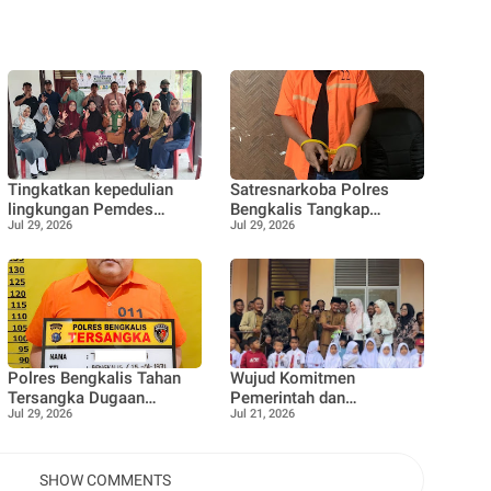
Tingkatkan kepedulian
Satresnarkoba Polres
lingkungan Pemdes
Bengkalis Tangkap
Jul 29, 2026
Jul 29, 2026
Pangkalan Nyirih gelar
Terduga Pengedar Sabu di
pelatihan pengolahan
Bantan, Dukung Program
Limbah
Pencegahan
Pemberantasan Peredaran
Gelap Narkotika
Polres Bengkalis Tahan
Wujud Komitmen
Tersangka Dugaan
Pemerintah dan
Jul 29, 2026
Jul 21, 2026
Korupsi Dana Satpol PP
Masyarakat Tingkatkan
TA 2021–2022
Akses Pendidikan,
Gedung Lokal Jauh SDN
05 di Resmikan
SHOW COMMENTS