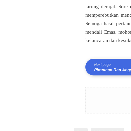
tarung derajat. Sore
memperebutkan mendal
Semoga hasil pertan
mendali Emas, mohon
kelancaran dan kesuk
Next page
Pimpinan Dan Ang
Produk Hukum Dae