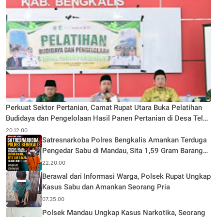
Perkuat Sektor Pertanian, Camat Rupat Utara Buka Pelatihan
Budidaya dan Pengelolaan Hasil Panen Pertanian di Desa Teluk
Rhu
20.12.00
Satresnarkoba Polres Bengkalis Amankan Terduga
Pengedar Sabu di Mandau, Sita 1,59 Gram Barang
Bukti
22.20.00
Berawal dari Informasi Warga, Polsek Rupat Ungkap
Kasus Sabu dan Amankan Seorang Pria
07.35.00
Polsek Mandau Ungkap Kasus Narkotika, Seorang