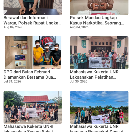
Berawal dari Informasi
Polsek Mandau Ungkap
Warga, Polsek Rupat Ungkap
Kasus Narkotika, Seorang
Aug 04, 2026
Aug 04, 2026
Kasus Sabu dan Amankan
Pria Diamankan dengan
Seorang Pria
Enam Paket Diduga Sabu
DPO dari Bulan Februari
Mahasiswa Kukerta UNRI
Diamankan Bersama Dua
Laksanakan Pelatihan
Jul 31, 2026
Jul 30, 2026
Rekan Lainnya Terkait
Pemanfaatan Minyak
Dugaan Peredaran Narkotika
Jelantah menjadi Lilin
Jenis Sabu
Aromaterapi bersama Tim
Penggerak PKK Pangkalan
Nyirih
Mahasiswa Kukerta UNRI
Mahasiswa Kukerta UNRI
laksanakan Senam Sehat
bersama Perangkat Desa dan