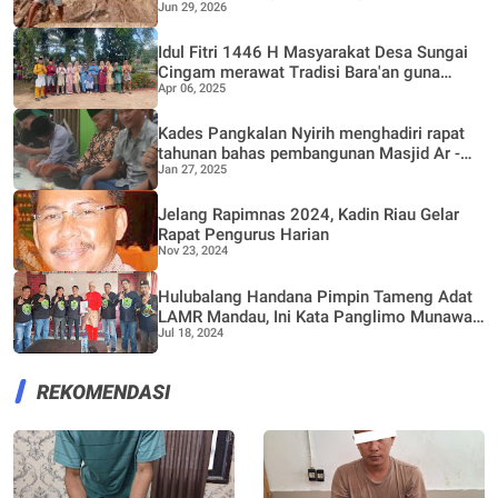
Jun 29, 2026
Bantal Jaya Bergotong Royong Perbaiki
Jalan Rusak
Idul Fitri 1446 H Masyarakat Desa Sungai
Cingam merawat Tradisi Bara'an guna
Apr 06, 2025
mempererat Silaturrahmi
Kades Pangkalan Nyirih menghadiri rapat
tahunan bahas pembangunan Masjid Ar -
Jan 27, 2025
Ridwan dan Poskamling bersama warga
Dusun II
Jelang Rapimnas 2024, Kadin Riau Gelar
Rapat Pengurus Harian
Nov 23, 2024
Hulubalang Handana Pimpin Tameng Adat
LAMR Mandau, Ini Kata Panglimo Munawar
Jul 18, 2024
Rosidi
REKOMENDASI