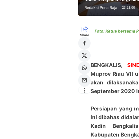
Redaksi Pena Raja
23.21.00
Foto: Ketua bersama P
Share
BENGKALIS,
SIN
Muprov Riau VII u
akan dilaksanak
September 2020 in
Persiapan yang m
ini dibahas didala
Kadin Bengkali
Kabupaten Bengka