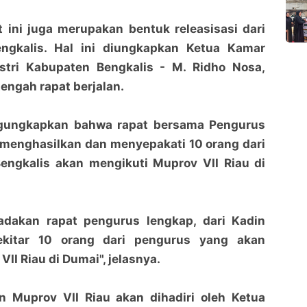
 ini juga merupakan bentuk releasisasi dari
ngkalis. Hal ini diungkapkan Ketua Kamar
tri Kabupaten Bengkalis - M. Ridho Nosa,
engah rapat berjalan.
gungkapkan bahwa rapat bersama Pengurus
 menghasilkan dan menyepakati 10 orang dari
engkalis akan mengikuti Muprov VII Riau di
Kadin Bengkalis Targetkan Pemilihan Ketua Kadin
Kadin Bengkalis Targetkan Pemilihan Ketua Kadin
Riau Berjalan Sukses.
Riau Berjalan Sukses.
penaraja.com
penaraja.com
adakan rapat pengurus lengkap, dari Kadin
Bagikan ke media lain
Bagikan ke media lain
ekitar 10 orang dari pengurus yang akan
II Riau di Dumai", jelasnya.
n Muprov VII Riau akan dihadiri oleh Ketua