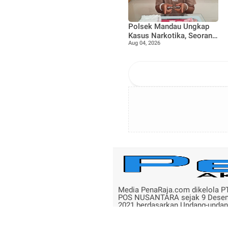
Polsek Mandau Ungkap
Kasus Narkotika, Seorang
Aug 04, 2026
Pria Diamankan dengan
Enam Paket Diduga Sabu
Media PenaRaja.com dikelola P
POS NUSANTARA sejak 9 Dese
2021 berdasarkan Undang-unda
Republik Indonesia No.40 Tahun
Tentang Pers.