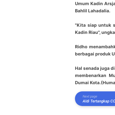
Umum Kadin Arsjad
Bahlil Lahadalia.
"Kita siap untuk
Kadin Riau", ungk
Ridho menambahk
berbagai produk 
Hal senada juga d
membenarkan Mup
Dumai Kota.(Huma
Next page
Aldi Tertangkap C