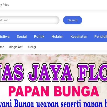
cy Plice
Search
istiwa
Sosial
Politik
Hukrim
Kesehatan
Pendidi
tan
#legislatif
#religi