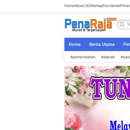
Home
About Us
Sitemap
Disclaimer
Priva
Home
Berita Utama
Per
#pemerintahan
#daerah
#soro