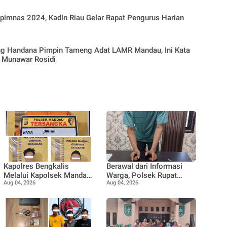
pimnas 2024, Kadin Riau Gelar Rapat Pengurus Harian
ng Handana Pimpin Tameng Adat LAMR Mandau, Ini Kata
 Munawar Rosidi
Kapolres Bengkalis
Berawal dari Informasi
Melalui Kapolsek Mandau
Warga, Polsek Rupat
Aug 04, 2026
Aug 04, 2026
Ungkap Kasus
Ungkap Kasus Sabu dan
Penyalahgunaan Ekstasi
Amankan Seorang Pria
di KTV VIP Duri, Tiga
Orang Diamankan