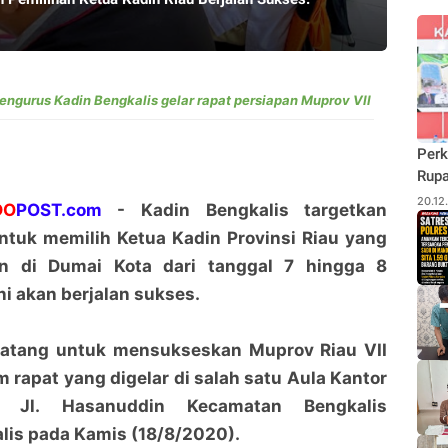
engurus Kadin Bengkalis gelar rapat persiapan Muprov VII
Perk
Rupa
Budi
20.12
DO
POST.com
- Kadin Bengkalis targetkan
Pane
ntuk memilih Ketua Kadin Provinsi Riau yang
Rhu
an di Dumai Kota dari tanggal 7 hingga 8
i akan berjalan sukses.
atang untuk mensukseskan Muprov Riau VII
m rapat yang digelar di salah satu Aula Kantor
s Jl. Hasanuddin Kecamatan Bengkalis
lis pada Kamis (18/8/2020).