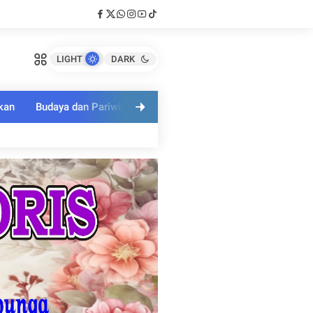
LIGHT
DARK
kan
Budaya dan Pariwisata
Polri