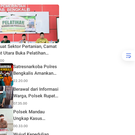
uat Sektor Pertanian, Camat
t Utara Buka Pelatihan
daya dan Pengelolaan Hasil
.00
n Pertanian di Desa Teluk
Satresnarkoba Polres
Bengkalis Amankan
Terduga Pengedar
22.20.00
Sabu di Mandau, Sita
Berawal dari Informasi
1,59 Gram Barang
Warga, Polsek Rupat
Bukti
Ungkap Kasus Sabu
07.35.00
dan Amankan Seorang
Polsek Mandau
Pria
Ungkap Kasus
Narkotika, Seorang
00.33.00
Pria Diamankan
Wujud Kepedulian