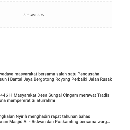
SPECIAL ADS
Swadaya masyarakat bersama salah satu Pengusaha
un I Bantal Jaya Bergotong Royong Perbaiki Jalan Rusak
i 1446 H Masyarakat Desa Sungai Cingam merawat Tradisi
una mempererat Silaturrahmi
gkalan Nyirih menghadiri rapat tahunan bahas
nan Masjid Ar - Ridwan dan Poskamling bersama warga