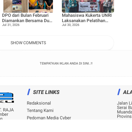
DPO dari Bulan Februari
Mahasiswa Kukerta UNRI
Diamankan Bersama Dua
Laksanakan Pelatihan
Jul 31, 2026
Jul 30, 2026
Rekan Lainnya Terkait
Pemanfaatan Minyak
Dugaan Peredaran
Jelantah menjadi Lilin
Narkotika Jenis Sabu
Aromaterapi bersama Tim
Penggerak PKK
SHOW COMMENTS
Pangkalan Nyirih
TEMPATKAN IKLAN ANDA DI SINI..!!
SITE LINKS
AL
Redaksional
Jalan L
Serai B
T. RAJA
Tentang Kami
Muanda
mber
Provins
Pedoman Media Cyber
ng
 1999
Privacy Policy