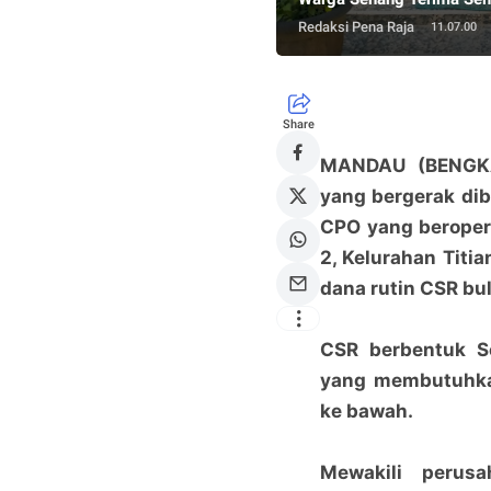
Redaksi Pena Raja
11.07.00
Share
MANDAU (BENGK
yang bergerak di
CPO yang beropera
2, Kelurahan Titi
dana rutin CSR bu
CSR berbentuk S
yang membutuhka
ke bawah.
Mewakili perus