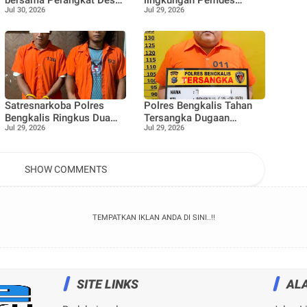
Jul 30, 2026
Jul 29, 2026
dan Bhabinkamtibmas
Pangkalan Nyirih gelar
laksanakan Penanaman
pelatihan pengolahan
100 bibit Tanaman Pucuk
Limbah
Merah dan Tanaman buah
Jeruk
Satresnarkoba Polres
Polres Bengkalis Tahan
Bengkalis Ringkus Dua
Tersangka Dugaan
Jul 29, 2026
Jul 29, 2026
Terduga Pengedar Sabu
Korupsi Dana Satpol PP
Saat Patroli Gabungan
TA 2021–2022
SHOW COMMENTS
TEMPATKAN IKLAN ANDA DI SINI..!!
SITE LINKS
AL