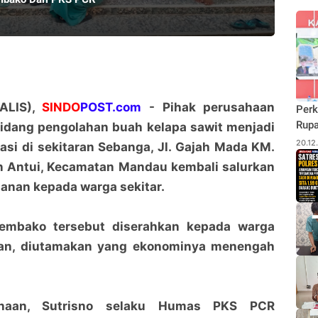
ALIS),
SINDO
POST.com
- Pihak perusahaan
Perk
Rupa
bidang pengolahan buah kelapa sawit menjadi
Budi
20.12
si di sekitaran Sebanga, Jl. Gajah Mada KM.
Pane
an Antui, Kecamatan Mandau kembali salurkan
Rhu
lanan kepada warga sekitar.
embako tersebut diserahkan kepada warga
n, diutamakan yang ekonominya menengah
ahaan, Sutrisno selaku Humas PKS PCR