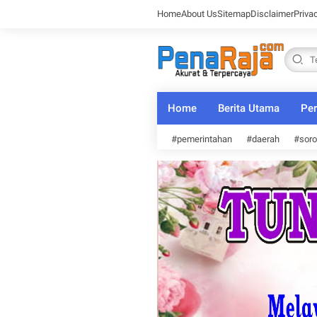
Home
About Us
Sitemap
Disclaimer
Priva
Home
Berita Utama
Per
#pemerintahan
#daerah
#soro