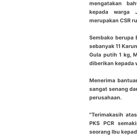
mengatakan bah
kepada warga 
merupakan CSR ru
Sembako berupa B
sebanyak 11 Karun
Gula putih 1 kg,
diberikan kepada 
Menerima bantuan
sangat senang da
perusahaan.
"Terimakasih ata
PKS PCR semakin
seorang Ibu kepada