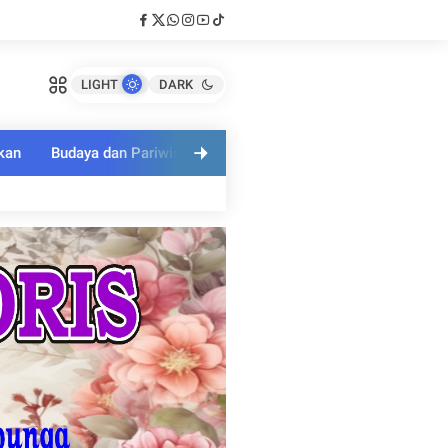
LIGHT
DARK
kan
Budaya dan Pariwisata
Polri