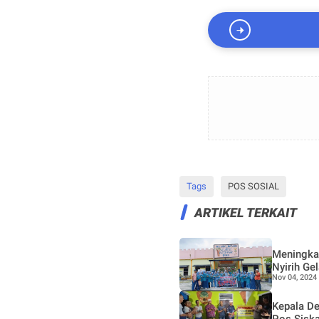
Tags
POS SOSIAL
ARTIKEL TERKAIT
Meningka
Nyirih Ge
Nov 04, 2024
Kepala De
Pos Sisk