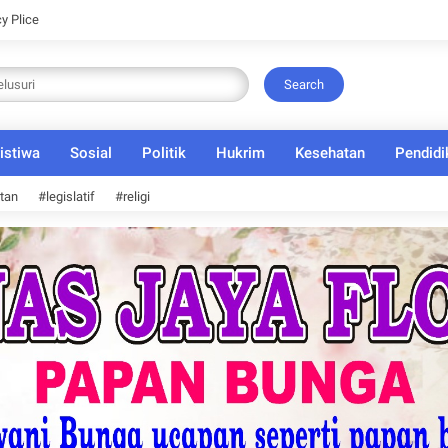
cy Plice
Search
istiwa
Sosial
Politik
Hukrim
Kesehatan
Pendidi
tan
#legislatif
#religi