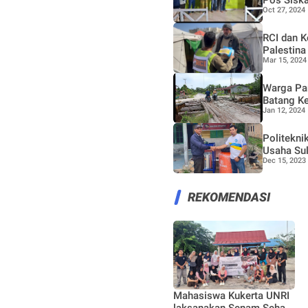
Oct 27, 2024
RCI dan K
Palestina
Mar 15, 2024
Warga Pan
Batang Ke
Jan 12, 2024
Politekni
Usaha Sul
Dec 15, 2023
REKOMENDASI
Mahasiswa Kukerta UNRI
laksanakan Senam Sehat