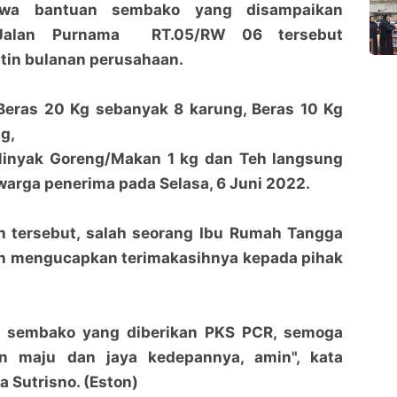
wa bantuan sembako yang disampaikan
Jalan Purnama RT.05/RW 06 tersebut
tin bulanan perusahaan.
Warga Senang Terima Sembako Dari PKS PCR
Warga Senang Terima Sembako Dari PKS PCR
eras 20 Kg sebanyak 8 karung, Beras 10 Kg
penaraja.com
penaraja.com
g,
Bagikan ke media lain
Bagikan ke media lain
 Minyak Goreng/Makan 1 kg dan Teh langsung
warga penerima pada Selasa, 6 Juni 2022.
 tersebut, salah seorang Ibu Rumah Tangga
n mengucapkan terimakasihnya kepada pihak
s sembako yang diberikan PKS PCR, semoga
 maju dan jaya kedepannya, amin", kata
 Sutrisno. (Eston)