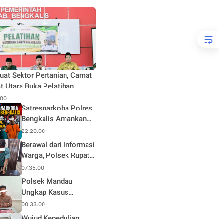
uat Sektor Pertanian, Camat
t Utara Buka Pelatihan
daya dan Pengelolaan Hasil
.00
n Pertanian di Desa Teluk
Satresnarkoba Polres
Bengkalis Amankan
Terduga Pengedar
22.20.00
Sabu di Mandau, Sita
Berawal dari Informasi
1,59 Gram Barang
Warga, Polsek Rupat
Bukti
Ungkap Kasus Sabu
07.35.00
dan Amankan Seorang
Polsek Mandau
Pria
Ungkap Kasus
Narkotika, Seorang
00.33.00
Pria Diamankan
Wujud Kepedulian