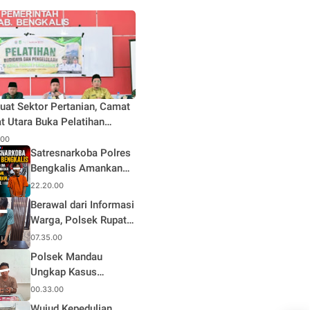
uat Sektor Pertanian, Camat
t Utara Buka Pelatihan
daya dan Pengelolaan Hasil
.00
n Pertanian di Desa Teluk
Satresnarkoba Polres
Bengkalis Amankan
Terduga Pengedar
22.20.00
Sabu di Mandau, Sita
Berawal dari Informasi
1,59 Gram Barang
Warga, Polsek Rupat
Bukti
Ungkap Kasus Sabu
07.35.00
dan Amankan Seorang
Polsek Mandau
Pria
Ungkap Kasus
Narkotika, Seorang
00.33.00
Pria Diamankan
Wujud Kepedulian