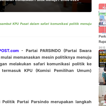
sambut KPU Pusat dalam safari komunikasi politik menuju
Perk
Rupa
Budi
20.12
POST.com
- Partai PARSINDO (Partai Swara
Pane
) mulai memanaskan mesin politiknya menuju
Rhu
an melakukan safari komunikasi politik ke
n termasuk KPU (Komisi Pemilihan Umum)
i Politik Partai Parsindo merupakan langkah