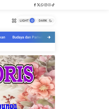
LIGHT
DARK
kan
Budaya dan Pariwisata
Polri