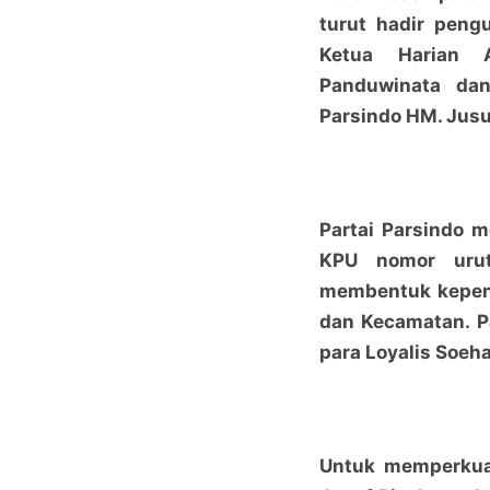
turut hadir pengu
Ketua Harian A
Panduwinata da
Parsindo HM. Jusuf
Partai Parsindo m
KPU nomor urut
membentuk kepeng
dan Kecamatan. P
para Loyalis Soeha
Untuk memperkuat