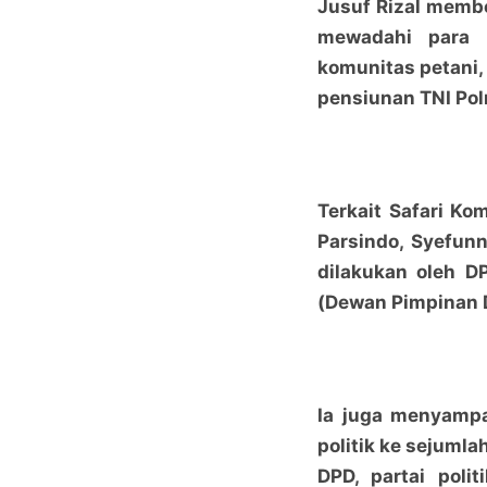
Jusuf Rizal memb
mewadahi para l
komunitas petani,
pensiunan TNI Polri
Terkait Safari Kom
Parsindo, Syefun
dilakukan oleh 
(Dewan Pimpinan D
Ia juga menyampa
politik ke sejumla
DPD, partai poli