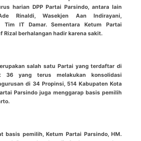
rus harian DPP Partai Parsindo, antara lain
de Rinaldi, Wasekjen Aan Indirayani,
n Tim IT Damar. Sementara Ketum Partai
 Rizal berhalangan hadir karena sakit.
erupakan salah satu Partai yang terdaftar di
 36 yang terus melakukan konsolidasi
urusan di 34 Propinsi, 514 Kabupaten Kota
artai Parsindo juga menggarap basis pemilih
PARSINDO ke KPU Pusat Bersafari Komunikasi
PARSINDO ke KPU Pusat Bersafari Komunikasi
Politik Menuju Pemilu 2024
Politik Menuju Pemilu 2024
rto.
penaraja.com
penaraja.com
Bagikan ke media lain
Bagikan ke media lain
 basis pemilih, Ketum Partai Parsindo, HM.