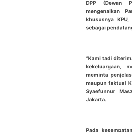
DPP (Dewan Pi
mengenalkan Par
khususnya KPU, B
sebagai pendatang
“Kami tadi diteri
kekeluargaan, m
meminta penjelasa
maupun faktual KP
Syaefunnur Mas
Jakarta.
Pada kesempatan