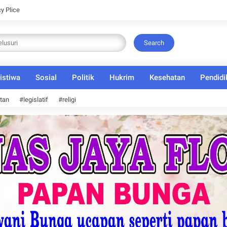
cy Plice
Search
istiwa
Sosial
Politik
Hukrim
Kesehatan
Pendidi
tan
#legislatif
#religi