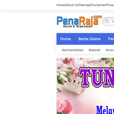
Home
About Us
Sitemap
Disclaimer
Priva
Home
Berita Utama
Per
#pemerintahan
#daerah
#soro