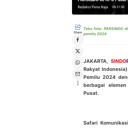
Redaksi Pena Raja
08.21.00
Teks foto: PARSINDO di
Share
pemilu 2024
JAKARTA,
SINDO
Rakyat Indonesia
Pemilu 2024 deng
berbagai eleme
Pusat.
Safari Komunikas