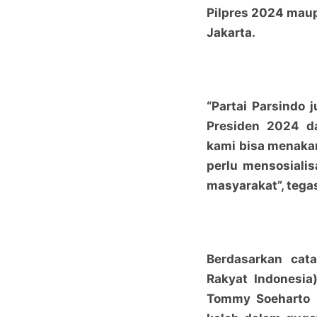
Pilpres 2024 mau
Jakarta.
“Partai Parsindo 
Presiden 2024 d
kami bisa menakar
perlu mensosialis
masyarakat”, tega
Berdasarkan cata
Rakyat Indonesia
Tommy Soeharto m